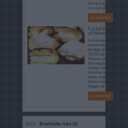
aflang kage ca 30x40
cm. som så...
se mere her
Fastelavnsboller
af Wienerdej
Se fremgangsmåde på
wienerdej her: Den
færdige dej rulles til ca
50x50 og skæres i
firkanter på 12.5x12.5.
Der lægges en klat
vaniljecreme på
firkanterne og hjørnerne
foldes mod midten og
bollen vendes om og
lægges på bagepapir...
se mere her
ALLE
Brød boller kiks (3)