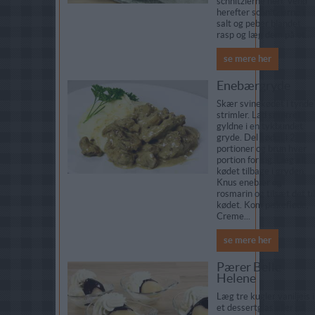
schnitzlerne heri. Vend
herefter schnitzlerne i
salt og peber blandet
rasp og læg dem på et...
se mere her
Enebærgryde
Skær svinekødet i tynde
strimler. Lad smørret
gyldne i en tykbundet
gryde. Del kødet i 2
portioner og brun hver
portion for sig. Læg alt
kødet tilbage i gryden.
Knus enebær og
rosmarin og tilsæt det til
kødet. Kom piskefløde,
Creme...
se mere her
Pærer Belle
Helene
Læg tre kugler vaniljeis i
et dessertglas eller på