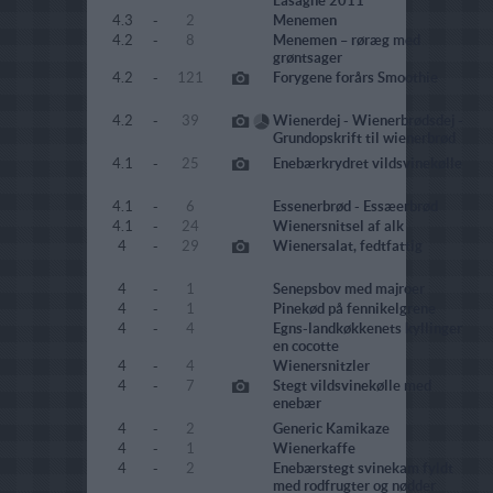
Lasagne 2011
4.3
-
2
Menemen
4.2
-
8
Menemen – røræg med
grøntsager
4.2
-
121
Forygene forårs Smoothie
4.2
-
39
Wienerdej - Wienerbrødsdej -
Grundopskrift til wienerbrød
4.1
-
25
Enebærkrydret vildsvinekølle
4.1
-
6
Essenerbrød - Essæerbrød
4.1
-
24
Wienersnitsel af alk
4
-
29
Wienersalat, fedtfattig
4
-
1
Senepsbov med majroer
4
-
1
Pinekød på fennikelgrene
4
-
4
Egns-landkøkkenets kyllinger
en cocotte
4
-
4
Wienersnitzler
4
-
7
Stegt vildsvinekølle med
enebær
4
-
2
Generic Kamikaze
4
-
1
Wienerkaffe
4
-
2
Enebærstegt svinekam fyldt
med rodfrugter og nødder