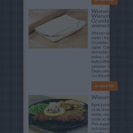
Wienerdej -
Wienerbrødsdej -
Grundopskrift til
wienerbrød
Aftenen inden sættes
melet i fryseren.
Grunddej: Tørdelene
sigtes. Gæren udrøres i
den kolde mælk. Ægget
piskes i. Alt undtaget
fedtstoffet æltes godt
sammen. Indrulning:
Dejen udrulles nu straks
i en firkant på ca. ½...
se mere her
Wienerschnitzel
Bank kalveschnitzlerne,
så de bliver ensartet
tynde, men aldrig så
tynde at der går hul.
Pisk ægget sammen i en
dyb tallerken og vend