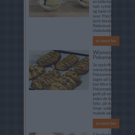
en tallerken. Læg en
halv syltet pære oven p
og hæld chokoladesauce
over. Pisk fløden stiv og
pynt desserten med
flødeskum og evt.
chokoladespåner.
se mere her
Wienerpekan -
Pekanwienerbrød
Se opskrift på
wienerbrødsdej her
Pekanremonce: Smørret
tages ud i god tid så det
kan blive blødt.
Pekannødderne ristes
godt på en tør pande
inden de hakkes fint.
f.eks. på minihakkeren.
Smør, sukker og fint
malede pekannødder...
se mere her
Chokoladetrekan