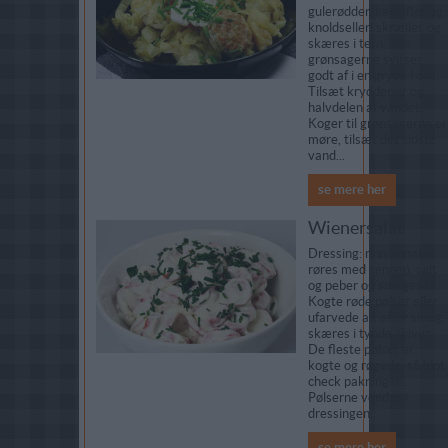
gulerødder, kartofler og
knoldselleri skrælles og
skæres i tern. Alle
grønsagerne svitses
godt af i en gryde i olie.
Tilsæt krydderier og
halvdelen af vandet.
Koger til grønsagerne er
møre, tilsæt det sidste
vand...
se mere her
Wienersalat
Dressing: mayonnaise
røres med sennep, salt
og peber og smages til.
Kogte røde pølser eller
ufarvede alt efter smag.
skæres i tynde skiver.
De fleste pølser er
kogte og røgede, så blot
check pakningen.
Pølserne vendes i
dressingen...
se mere her