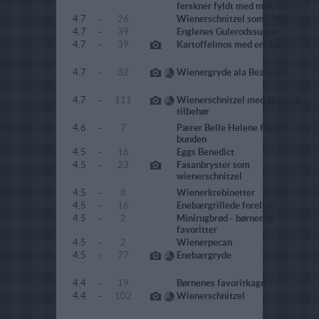
ferskner fyldt med makroner)
4.7
-
26
Wienerschnitzel som i Wien
4.7
-
39
Englenes Gulerodssuppe
4.7
-
39
Kartoffelmos med enebær
4.7
-
32
Wienergryde ala Beauvais
4.7
-
111
Wienerschnitzel med klassisk
tilbehør
4.6
-
7
Pærer Belle Helene fra
bunden
4.5
-
16
Eggs Benedict
4.5
-
23
Fasanbryster som
wienerschnitzel
4.5
-
8
Wienerkrebinetter
4.5
-
16
Enebærgrillede foreller
4.5
-
2
Minirugbrød - børnenes
favoritter
4.5
-
2
Wienerpecan
4.5
-
77
Enebærgryde
4.4
-
19
Børnenes favoritkage
4.4
-
102
Wienerschnitzel