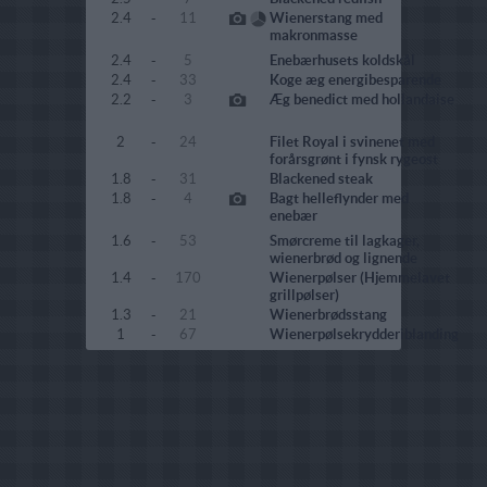
2.4
-
11
Wienerstang med
makronmasse
2.4
-
5
Enebærhusets koldskål
2.4
-
33
Koge æg energibesparende
2.2
-
3
Æg benedict med hollandaise
2
-
24
Filet Royal i svinenet med
forårsgrønt i fynsk rygeost
1.8
-
31
Blackened steak
1.8
-
4
Bagt helleflynder med
enebær
1.6
-
53
Smørcreme til lagkager,
wienerbrød og lignende
1.4
-
170
Wienerpølser (Hjemmelavet
grillpølser)
1.3
-
21
Wienerbrødsstang
1
-
67
Wienerpølsekrydderiblanding