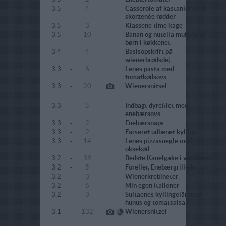
3.5
-
4
Casserole af kastanier med
skorzenée rødder
3.5
-
3
Klassene time kage
3.5
-
10
Banan og nutella muffins til
børn i køkkenet
3.4
-
4
Basisopskrift på
wienerbrødsdej
3.3
-
6
Lenes pasta med
tomatkødsovs
3.3
-
20
Wienersnitsel
3.3
-
5
Indbagt dyrefilet med
enebærsovs
3.3
-
2
Enebærsnaps
3.3
-
2
Farseret udbenet kylling
3.3
-
14
Lenes pizzasnegle med
oksekød
3.2
-
39
Bedste Kanelgake i verdenen
3.2
-
5
Foreller, Enebærgrillede
3.2
-
3
Wienerkrebineter
3.2
-
6
Min egen Italiener
3.2
-
3
Sultaenes kyllingelår med
hunus og tomatsalsa
3.1
-
132
Wienersnitzel