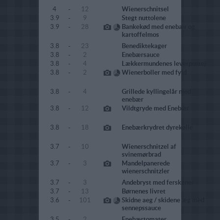
4
-
12
Wienerschnitsel
3.9
-
9
Stegt nuttolene
3.9
-
28
Bankekød med enebær og
kartoffelmos
3.8
-
23
Benediktekager
3.8
-
2
Enebærsauce
3.8
-
4
Lækkermundenes leverpostej
3.8
-
2
Wienerboller med fyld
3.8
-
4
Grillede kyllingelår med
enebær
3.8
-
12
Vildtgryde med Enebær
3.8
-
18
Enebærkrydret dyrekølle
3.7
-
10
Wienerschnitzel af
svinemørbrad
3.7
-
3
Mandelpanerede
wienerschnitzler
3.7
-
3
Andebryst med ferskener
3.7
-
13
Børnenes livret
3.6
-
101
Skidne aeg / skidene æg med
sennepssauce
3.5
-
2
Enebærtomater