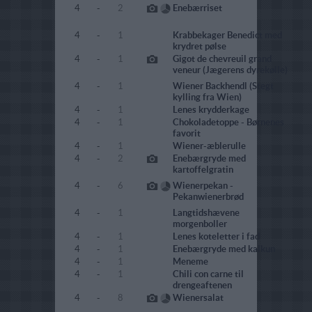
4
-
2
Enebærriset
4
-
1
Krabbekager Benedict med
krydret pølse
4
-
1
Gigot de chevreuil grand
veneur (Jægerens dyrekølle)
4
-
1
Wiener Backhendl (Stegt
kylling fra Wien)
4
-
1
Lenes krydderkage
4
-
1
Chokoladetoppe - Børnenes
favorit
4
-
1
Wiener-æblerulle
4
-
2
Enebærgryde med
kartoffelgratin
4
-
6
Wienerpekan -
Pekanwienerbrød
4
-
1
Langtidshævene
morgenboller
4
-
1
Lenes koteletter i fad
4
-
1
Enebærgryde med kalkun
4
-
1
Meneme
4
-
1
Chili con carne til
drengeaftenen
4
-
8
Wienersalat