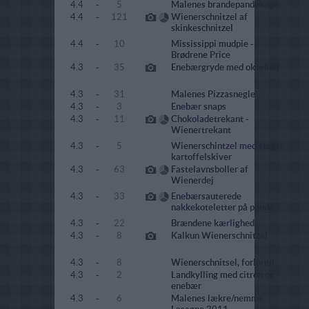
4.4
-
5
Malenes brandepandekage
4.4
-
121
Wienerschnitzel af
skinkeschnitzel
4.4
-
10
Mississippi mudpie -
Brødrene Price
4.3
-
35
Enebærgryde med oksekød
4.3
-
31
Malenes Pizzasnegle
4.3
-
3
Enebær snaps
4.3
-
11
Chokoladetrekant -
Wienertrekant
4.3
-
5
Wienerschintzel med stegte
kartoffelskiver
4.3
-
63
Fastelavnsboller af
Wienerdej
4.3
-
33
Enebærsauterede
nakkekoteletter på pande
4.3
-
22
Brændene kærlighed
4.3
-
8
Kalkun Wienerschnitzel
4.3
-
8
Wienerschnitsel, forloren
4.3
-
2
Landkylling med citron og
enebær
4.3
-
6
Malenes lækre/nemme