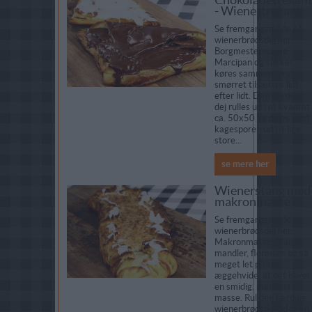
- Wienertrekant
Se fremgangsmåde på
wienerbrødsdej her:
Borgmestermasse:
Marcipan og sukker
køres sammen først.
smørret tilsættes lidt
efter lidt. Den færdige
dej rulles ud i et kvadrat
ca. 50x50 og deles med
kagesporen ud i 4 lige
store...
se mere her
Wienerstang med
makronmasse
Se fremgangsmåde på
wienerbrødsdej her:
Makronmasse: Bland
mandler, flormelis og så
meget let pisket
æggehvide, at det bliver
en smidig, men fast
masse. Rul den færdige
wienerbrødsdej ud til en