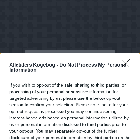
Karakter
-
Stemmer
5
-
1
Lammefilet i svinenet med
Alletiders Kogebog -
Do Not Process My Personal
kalvesoufflefars
Information
5
-
1
Kylling stegt i ovn med
enebærkviste
5
-
4
Marlenes courgette-salsa
If you wish to opt-out of the sale, sharing to third parties, or
med bacon
processing of your personal or sensitive information for
5
-
1
Kalkunbryst med enebær
5
-
1
Lammekoteletter med
targeted advertising by us, please use the below opt-out
enebærsauce
section to confirm your selection. Please note that after your
5
-
1
Venezianske lammespid
opt-out request is processed you may continue seeing
5
-
51
Skinkewienere
interest-based ads based on personal information utilized by
5
-
1
Pikant kalvegryde med
us or personal information disclosed to third parties prior to
enebær
5
-
1
Sct. Gallener brød
your opt-out. You may separately opt-out of the further
5
-
1
Wiener linsesalat
disclosure of your personal information by third parties on the