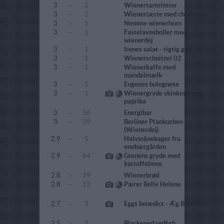
3
-
2
Wienertarteletter
3
-
2
Wienertærte med chokolade
3
-
1
Nemme wienerhorn
3
-
1
Fastelavnsboller med
wienerdej
3
-
1
Irenes salat - rigtig god
3
-
1
Wienerschnitzel 02
3
-
1
Wienerkaffe med
mandelmælk
3
-
1
Eugenes bolognese
3
-
1
Wienergryde skinketern og
paprika
3
-
36
Energibar
3
-
39
Berliner Pfankuchen
(Wienerdej)
2.9
-
5
Halvmånekager fra
enebærgården
2.9
-
64
Grenens gryde med
kartoffelmos
2.8
-
39
Wienerbrød
2.8
-
13
Pærer Belle Helene
2.7
-
3
Eggs benedict - Æg Benedict
2.5
-
7
Blackened redfish