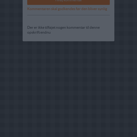
Kommentaren skal godkendes før den bliver synlig
Der er ikke tilføjet nogen kommentar til denne
opskrift endnu