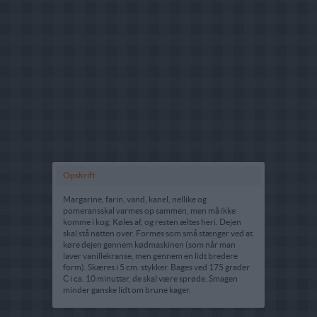
Opskrift
Margarine, farin, vand, kanel, nellike og
pomeransskal varmes op sammen, men må ikke
komme i kog. Køles af, og resten æltes heri. Dejen
skal stå natten over. Formes som små stænger ved at
køre dejen gennem kødmaskinen (som når man
laver vanillekranse, men gennem en lidt bredere
form). Skæres i 5 cm. stykker. Bages ved 175 grader
C i ca. 10 minutter, de skal være sprøde. Smagen
minder ganske lidt om brune kager.