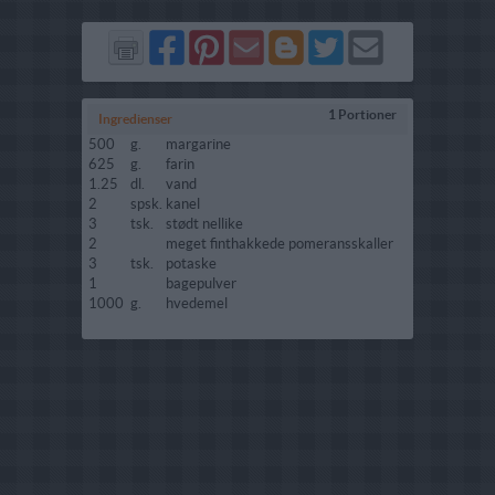
Del
Del
Send
Del
Del
Send
på
på
via
på
på
i
Facebook
Pinterest
GMail
Blogger
Twitter
mail
1 Portioner
Ingredienser
500
g.
margarine
625
g.
farin
1.25
dl.
vand
2
spsk.
kanel
3
tsk.
stødt nellike
2
meget finthakkede pomeransskaller
3
tsk.
potaske
1
bagepulver
1000
g.
hvedemel