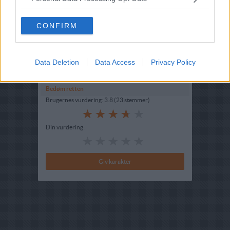
Højtid
:
Jul
Oprindelsesland :
Danmark
CONFIRM
Fryseegnet : Ikke fryseegnet
Indsendt :
2004-11-11
Data Deletion
Data Access
Privacy Policy
Bedøm retten
Brugernes vurdering:
3.8
(
23
stemmer
)
Din vurdering: