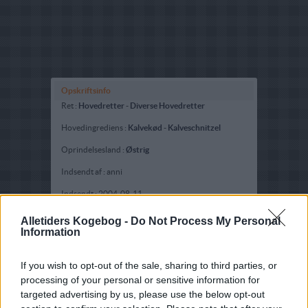
Opskriftsinfo
Ret :
Hovedretter
-
Diverse Hovedretter
Hovedingrediens :
Kalvekød
-
Kalveschnitzel
Oprindelsesland :
Østrig
Indsendt af : anni
Indsendt :
2004-08-11
Redigeret:
2024-03-01
Alletiders Kogebog -
Do Not Process My Personal
Information
Beskrivelse
Se kokkens favoritopskrift på
Wienerschnitzel
If you wish to opt-out of the sale, sharing to third parties, or
processing of your personal or sensitive information for
targeted advertising by us, please use the below opt-out
Bedøm retten