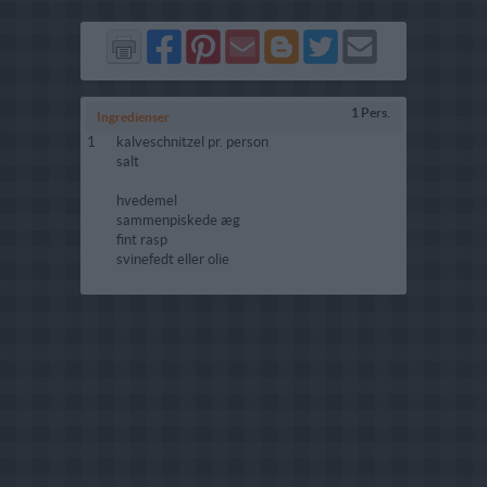
Del
Del
Send
Del
Del
Send
på
på
via
på
på
i
Facebook
Pinterest
GMail
Blogger
Twitter
mail
1 Pers.
Ingredienser
1
kalveschnitzel pr. person
salt
hvedemel
sammenpiskede æg
fint rasp
svinefedt eller olie