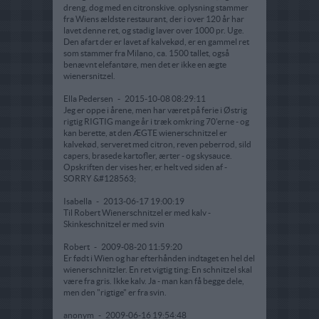
dreng, dog med en citronskive. oplysning stammer
fra Wiens ældste restaurant, der i over 120 år har
lavet denne ret, og stadig laver over 1000 pr. Uge.
Den afart der er lavet af kalvekød, er en gammel ret
som stammer fra Milano, ca. 1500 tallet, også
benævnt elefantøre, men det er ikke en ægte
wienersnitzel.
Ella Pedersen
-
2015-10-08 08:29:11
Jeg er oppe i årene, men har været på ferie i Østrig
rigtig RIGTIG mange år i træk omkring 70'erne - og
kan berette, at den ÆGTE wienerschnitzel er
kalvekød, serveret med citron, reven peberrod, sild
capers, brasede kartofler, ærter - og skysauce.
Opskriften der vises her, er helt ved siden af -
SORRY &#128563;
Isabella
-
2013-06-17 19:00:19
Til Robert Wienerschnitzel er med kalv -
Skinkeschnitzel er med svin
Robert
-
2009-08-20 11:59:20
Er født i Wien og har efterhånden indtaget en hel del
wienerschnitzler. En ret vigtig ting: En schnitzel skal
være fra gris. Ikke kalv. Ja - man kan få begge dele,
men den "rigtige" er fra svin.
anonym
-
2009-06-16 19:54:48