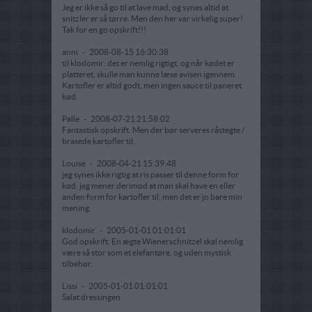
Jeg er ikke så go til at lave mad, og synes altid at
snitzler er så tørre. Men den her var virkelig super!
Tak for en go opskrift!!!
anni
-
2008-08-15 16:30:38
til klodomir: det er nemlig rigtigt, og når kødet er
platteret, skulle man kunne læse avisen igennem.
Kartofler er altid godt, men ingen sauce til paneret
kød.
Palle
-
2008-07-21 21:58:02
Fantastisk opskrift. Men der bør serveres råstegte /
brasede kartofler til.
Louise
-
2008-04-21 15:39:48
jeg synes ikke rigtig at ris passer til denne form for
kød. jeg mener derimod at man skal have en eller
anden form for kartofler til, men det er jo bare min
mening.
klodomir
-
2005-01-01 01:01:01
God opskrift. En ægte Wienerschnitzel skal nemlig
være så stor som et elefantøre, og uden mystisk
tilbehør.
Lissi
-
2005-01-01 01:01:01
Salat dressingen