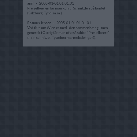
anni
-
2005-01-01 01:01:01
Preiselbeeren får man kun til Schnitzlen på landet
(Salzburg, Tyrol m.m.)
Rasmus Jensen
-
2005-01-01 01:01:01
Ved ikke om Wien er med i den sammenhæng - men
generelt i Østrig får man ofte såkaldte "Presielbeere"
til sin schnitzel. Tyttebærmarmelade (-gelé).