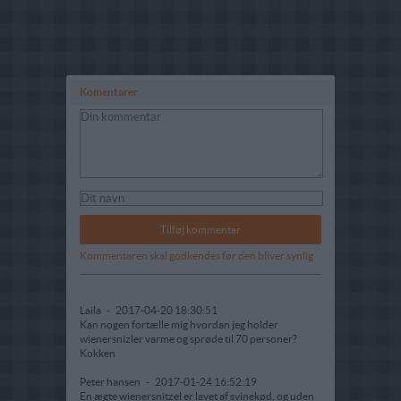
Komentarer
Kommentaren skal godkendes før den bliver synlig
Laila
-
2017-04-20 18:30:51
Kan nogen fortælle mig hvordan jeg holder
wienersnizler varme og sprøde til 70 personer?
Kokken
Peter hansen
-
2017-01-24 16:52:19
En ægte wienersnitzel er lavet af svinekød, og uden