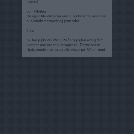
kapers).
Som tilbehør:
Ris og en blandet grøn salat. Eller kartoffelsalat med
olie/eddikemarinade og grøn salat.
Tips:
Nu har jeg boet i Wien i 26 år og jeg har aldrig fået
hverken anchovice eller kapers til. Dettte er den
rigtige måde man servere Schnitzel på i Wien. -anni-