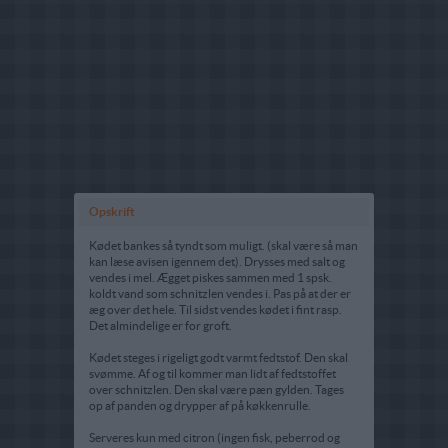
Opskrift
Kødet bankes så tyndt som muligt. (skal være så man
kan læse avisen igennem det). Drysses med salt og
vendes i mel. Ægget piskes sammen med 1 spsk.
koldt vand som schnitzlen vendes i. Pas på at der er
æg over det hele. Til sidst vendes kødet i fint rasp.
Det almindelige er for groft.
Kødet steges i rigeligt godt varmt fedtstof. Den skal
svømme. Af og til kommer man lidt af fedtstoffet
over schnitzlen. Den skal være pæn gylden. Tages
op af panden og drypper af på køkkenrulle.
Serveres kun med citron (ingen fisk, peberrod og