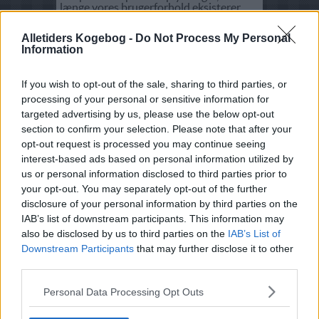
længe vores brugerforhold eksisterer
eller 3 år + indeværende år siden sidste
kontakt.
Alletiders Kogebog -
Do Not Process My Personal
Information
Når du er i kontakt med os via Facebook,
samler de oplysninger om dig,
som du
kan læse mere om her:
If you wish to opt-out of the sale, sharing to third parties, or
Når du er i kontakt med os via LinkedIn,
processing of your personal or sensitive information for
kan de samle oplysninger om dig,
som du
targeted advertising by us, please use the below opt-out
kan læse mere om her:
section to confirm your selection. Please note that after your
Når du er i kontakt med os via Instagram,
opt-out request is processed you may continue seeing
kan de samle oplysninger om dig,
som du
interest-based ads based on personal information utilized by
kan læse mere om her:
us or personal information disclosed to third parties prior to
your opt-out. You may separately opt-out of the further
Når du er i kontakt med os via Twitter,
kan de samle oplysninger om dig,
som du
disclosure of your personal information by third parties on the
kan læse mere om her:
IAB’s list of downstream participants. This information may
also be disclosed by us to third parties on the
IAB’s List of
Når du er i kontakt med os via Pinterest,
kan de samle oplysninger om dig,
som du
Downstream Participants
that may further disclose it to other
kan læse mere om her:
third parties.
Overførsel
Dine oplysninger overføres ikke til andre.
Personal Data Processing Opt Outs
Dine rettigheder