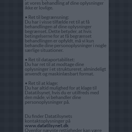
at vores behandling af dine oplysninger
ikke er lovlige.
• Ret til begrænsning:
Du har i visse tilfælde ret til at få
behandlingen af dine oplysninger
begrænset. Dette betyder, at hvis
betingelserne for at få begrænset
behandlingen er opfyldt, må vi kun
behandle dine personoplysninger i nogle
særlige situationer.
• Ret til dataportabilitet:
Du har ret til at modtage dine
oplysninger i et struktureret, almindeligt
anvendt og maskinlæsbart format.
• Ret til at klage:
Du har altid mulighed for at klage til
Datatilsynet, hvis du er utilfreds med
den måde, vi behandler dine
personoplysninger på.
Du finder Datatilsynets
kontaktoplysninger på
www.datatilsynet.dk
Ovenfor nævnte rettigheder kan være