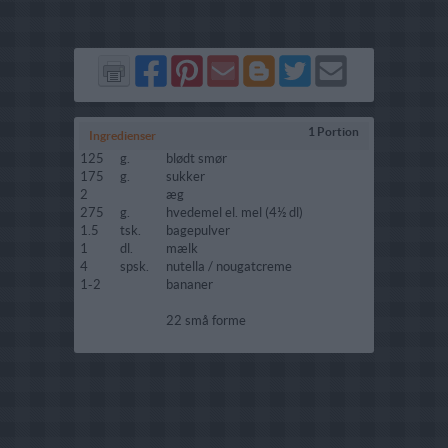
Del
Del
Send
Del
Del
Send
på
på
via
på
på
i
Facebook
Pinterest
GMail
Blogger
Twitter
mail
1 Portion
Ingredienser
125
g.
blødt smør
175
g.
sukker
2
æg
275
g.
hvedemel el. mel (4½ dl)
1.5
tsk.
bagepulver
1
dl.
mælk
4
spsk.
nutella / nougatcreme
1-2
bananer
22 små forme