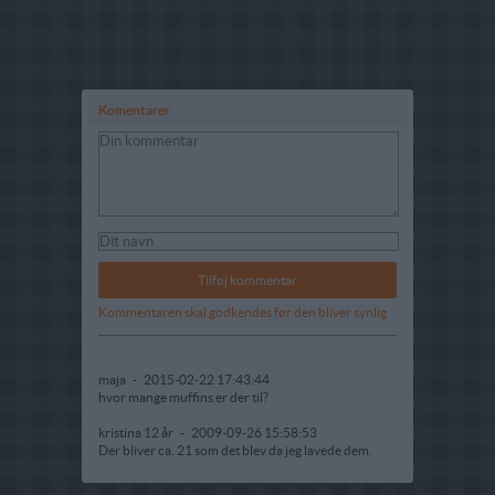
Komentarer
Kommentaren skal godkendes før den bliver synlig
maja
-
2015-02-22 17:43:44
hvor mange muffins er der til?
kristina 12 år
-
2009-09-26 15:58:53
Der bliver ca. 21 som det blev da jeg lavede dem.