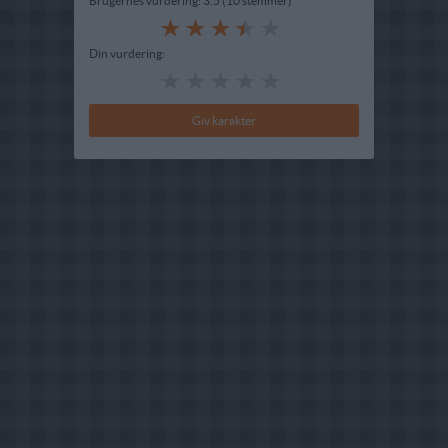
Brugernes vurdering:
3.5
(
10
stemmer
)
Din vurdering: