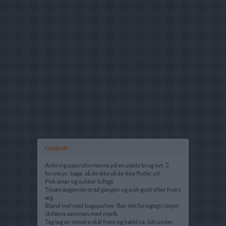
Opskrift
Anbring papirsformerne på en plade brug evt. 2
forme pr. kage, så de ikke så de ikke flyder ud.
Pisk smør og sukker luftigt.
Tilsæt æggende et ad gangen og pisk godt efter hvert
æg.
Bland mel med bagepulver. Rør det forsigtigt i dejen
skiftevis sammen med mælk.
Tag tag en mindre skål frem og hæld ca. lidt under