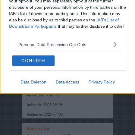
your opt-out. You may separately opt-out of the further
disclosure of your personal information by third parties on the
IAB’s list of downstream participants. This information may
also be disclosed by us to third parties on the
IAB’s List of
Downstream Participants
that may further disclose it to other
third parties.
Personal Data Processing Opt Outs
Opskriftsinfo
CONFIRM
Ret :
Kager i form
-
Diverse kager i form
Hovedingrediens :
Frugt
-
Banan
Data Deletion
Data Access
Privacy Policy
Fryseegnet : Fryseegnet
Indsendt af : kristina
Indsendt :
2009-09-26
Redigeret:
2025-04-06
Bedøm retten