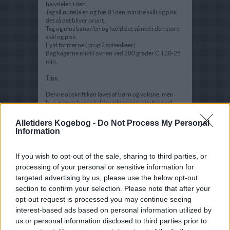
halvdelen i den.
Tag så nutella'en og hæld i den mindre skål og pisk
det så det bliver brunt.
Tag og mos banan'en og hæld det så ned i den store
skål og pisk.
Fyld formerne (brug 2 spiseskeer)
Bag kagerne midt i ovnen ved 200 grader C. i 20-25
min.
Tips:
Denne opskrift kan laves af børn og voksne, men
hvis man er barn skal de voksne nok hjælpe med
ovnen. Kan laves til fester el. almindelig hygge der
hjemme. Lavet af kristina 12 år
Alletiders Kogebog -
Do Not Process My Personal
Information
If you wish to opt-out of the sale, sharing to third parties, or
processing of your personal or sensitive information for
targeted advertising by us, please use the below opt-out
section to confirm your selection. Please note that after your
opt-out request is processed you may continue seeing
interest-based ads based on personal information utilized by
us or personal information disclosed to third parties prior to