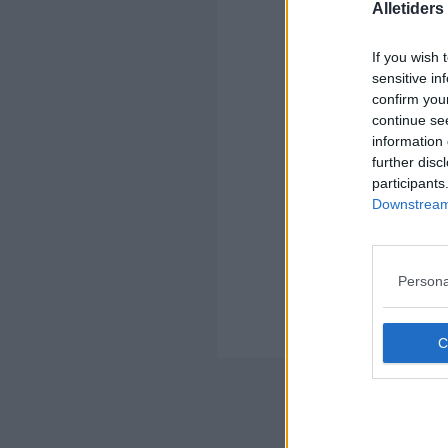
Alletider
If you wish 
sensitive in
Kom
confirm you
continue se
Ko
information 
further disc
participants
Downstream 
Kom
Persona
Ko
Der
Nyheds