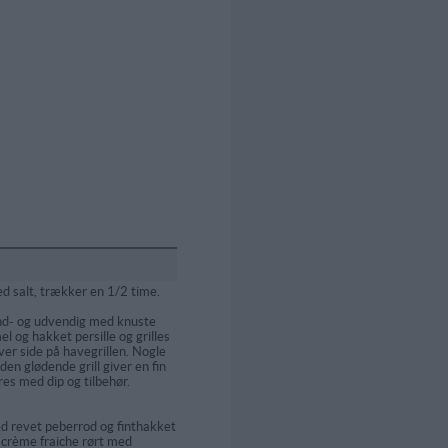
d salt, trækker en 1/2 time.
ind- og udvendig med knuste
el og hakket persille og grilles
ver side på havegrillen. Nogle
en glødende grill giver en fin
res med dip og tilbehør.
d revet peberrod og finthakket
crème fraiche rørt med