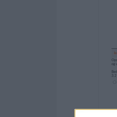
k
Ops
og 
Bed
3.2
(1=