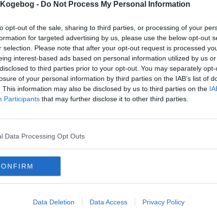
s Kogebog -
Do Not Process My Personal Information
to opt-out of the sale, sharing to third parties, or processing of your per
formation for targeted advertising by us, please use the below opt-out s
mentar fra:
r selection. Please note that after your opt-out request is processed y
eing interest-based ads based on personal information utilized by us or
mmentar:
disclosed to third parties prior to your opt-out. You may separately opt-
losure of your personal information by third parties on the IAB’s list of
. This information may also be disclosed by us to third parties on the
IA
Participants
that may further disclose it to other third parties.
mentaren skal godkendes før den bliver synlig
l Data Processing Opt Outs
mmentarer
 er ikke tilføjet nogen kommentar til denne opskrift endnu
CONFIRM
mails
-
Privatlivspolitik
-
Kontakt
-
Om os
-
Copyright © Alletiders
Data Deletion
Data Access
Privacy Policy