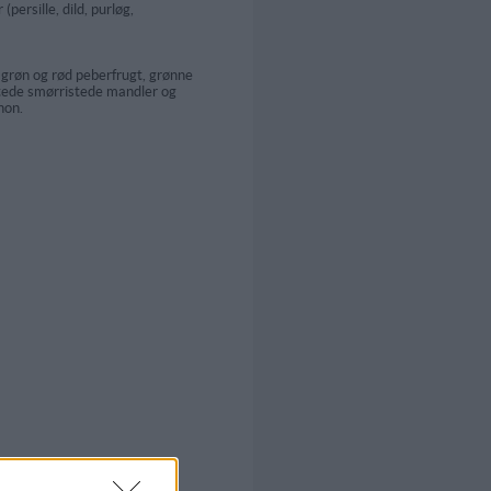
persille, dild, purløg,
 grøn og rød peberfrugt, grønne
ttede smørristede mandler og
non.