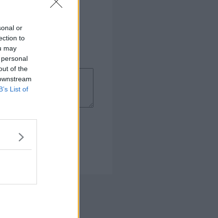
sonal or
ection to
ou may
 personal
out of the
 downstream
B’s List of
 Kogebog