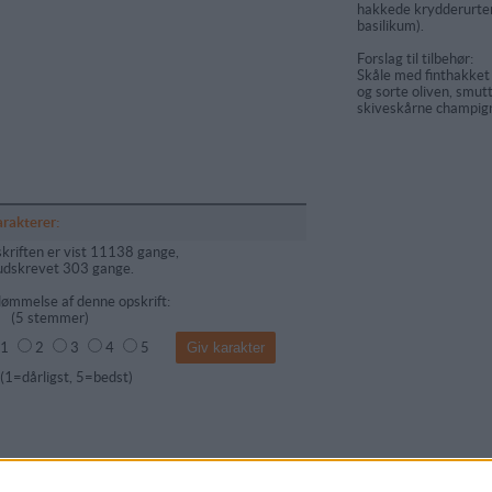
hakkede krydderurter (
basilikum).
Forslag til tilbehør:
Skåle med finthakket
og sorte oliven, smu
skiveskårne champig
arakterer:
kriften er vist 11138 gange,
udskrevet 303 gange.
ømmelse af denne opskrift:
(
5
stemmer)
1
2
3
4
5
dårligst, 5=bedst)