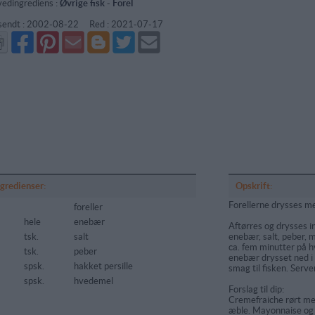
edingrediens :
Øvrige fisk
-
Forel
sendt :
2002-08-22
Red :
2021-07-17
Del
Del
Send
Del
Del
Send
på
på
via
på
på
i
Facebook
Pinterest
GMail
Blogger
Twitter
mail
ngredienser:
Opskrift:
Forellerne drysses me
foreller
hele
enebær
Aftørres og drysses 
tsk.
salt
enebær, salt, peber, m
ca. fem minutter på h
5
tsk.
peber
enebær drysset ned i d
spsk.
hakket persille
smag til fisken. Serve
spsk.
hvedemel
Forslag til dip:
Cremefraiche rørt me
æble. Mayonnaise og 