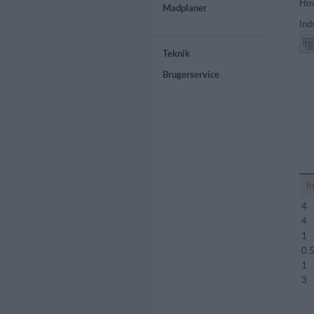
Hov
Madplaner
Ind
Teknik
Brugerservice
I
4
4
1
0.
1
3