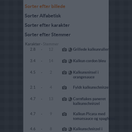
Sorter efter billede
Sorter Alfabetisk
Sorter efter karakter
Sorter efter Stemmer
Karakter
-
Stemmer
2.8
-
12
Grillede kalkunruller
3.4
-
14
Kalkun cordon bleu
4.5
-
2
Kalkunsnitsel i
orangesauce
2.1
-
4
Fyldt kalkunschnitzel
4.7
-
13
Cornflakes paneret
kalkunschnitzel
4.7
-
9
Kalkun Picata med
tomatsauce og spaghetti
4.6
-
8
Kalkunschnitzel i