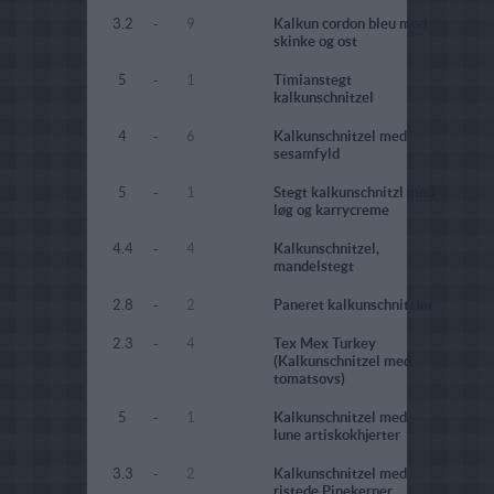
3.2
-
9
Kalkun cordon bleu med
skinke og ost
5
-
1
Timianstegt
kalkunschnitzel
4
-
6
Kalkunschnitzel med
sesamfyld
5
-
1
Stegt kalkunschnitzl med
løg og karrycreme
4.4
-
4
Kalkunschnitzel,
mandelstegt
2.8
-
2
Paneret kalkunschnitzler
2.3
-
4
Tex Mex Turkey
(Kalkunschnitzel med
tomatsovs)
5
-
1
Kalkunschnitzel med
lune artiskokhjerter
3.3
-
2
Kalkunschnitzel med
ristede Pinekerner