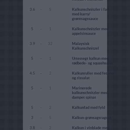
3.6
-
5
Kalkunschnitzler i fad
med karry/
grøntsagssauce
5
-
1
Kalkunschnitzler med
appelsinsauce
3.9
-
32
Malaysisk
Kalkunschnitzel
5
-
1
Urtestegt kalkun med
rødbede- og squashsalat
4.5
-
2
Kalkunruller med fetaost
og rissalat
5
-
1
Marinerede
kalkunschnitzler med
dampet spinat
5
-
2
Kalkunfad med fyld
3
-
5
Kalkun-grønsagsragout
3.8
-
2
Kalkun i vinblade med