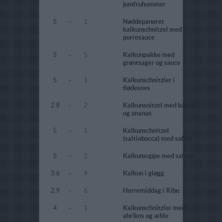
jomfruhummer
5
-
1
Nøddepaneret
kalkunschnitzel med
porresauce
5
-
5
Kalkunpakke med
grøntsager og sauce
5
-
1
Kalkunschnitzler i
flødesovs
2.8
-
2
Kalkunsnitzel med banan
og ananas
5
-
1
Kalkunschnitzel
(saltinbocca) med salvie
5
-
2
Kalkunsuppe med safran
3.6
-
4
Kalkun i gløgg
2.9
-
6
Herremiddag i Ribe
4
-
1
Kalkunschnitzler med
abrikos og æble