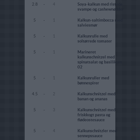
2.8
-
4
Soya-kalkun med ristede
svampe og cashewnødder
5
-
1
Kalkun-saltimbocca med
salviesmør
5
-
1
Kalkunrulle med
soltørrede tomater
5
-
1
Marineret
kalkunschnitzel med
spinatsalat og basilikum
02
5
-
1
Kalkunruller med
bønnespirer
4.5
-
2
Kalkunschnitzel med
banan og ananas
5
-
3
Kalkunschnitzel med
friskkogt pasta og
flødeostesauce
5
-
4
Kalkunschnitzler med
sennepssauce