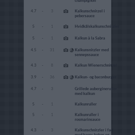
champignon
4.7
-
3
Kalkunschnitzel i
pebersauce
5
-
1
Hvidkålskalkunschnitzler
5
-
1
Kalkun à la Sabra
4.5
-
31
Kalkunsnitzler med
sennepssauce
4.3
-
8
Kalkun Wienerschnitzel
3.9
-
36
Kalkun- og baconburger
4.7
-
3
Grillede aubergineruller
med kalkun
5
-
1
Kalkunruller
5
-
1
Kalkunruller i
rosmarinsauce
4.3
-
3
Kalkunschnitzler i fad
med karry, kokos og