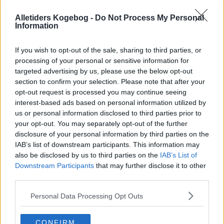
kalkunschnitzler
Alletiders Kogebog -
Do Not Process My Personal
5
-
1
Marinerede schnitzler
Information
med abrikos og æble
5
-
1
Kalkunschnitzler bagt i
If you wish to opt-out of the sale, sharing to third parties, or
bagepapir med pastinak
processing of your personal or sensitive information for
og tomat
targeted advertising by us, please use the below opt-out
section to confirm your selection. Please note that after your
5
-
1
Kalkunschnitzler i fad
med tomater
opt-out request is processed you may continue seeing
interest-based ads based on personal information utilized by
5
-
1
Kalkunschnitzler med
us or personal information disclosed to third parties prior to
krydderurtepanade
your opt-out. You may separately opt-out of the further
5
-
1
Kalkunroulade på pasta i
disclosure of your personal information by third parties on the
ost
IAB’s list of downstream participants. This information may
also be disclosed by us to third parties on the
IAB’s List of
5
-
3
Kalkunschnitzel
Downstream Participants
that may further disclose it to other
third parties.
5
-
2
Kalkunruller med
smørdampede grøntsager
Personal Data Processing Opt Outs
1.6
-
4
Kalkunschnitzel farseret
med løg og champignon
CONFIRM