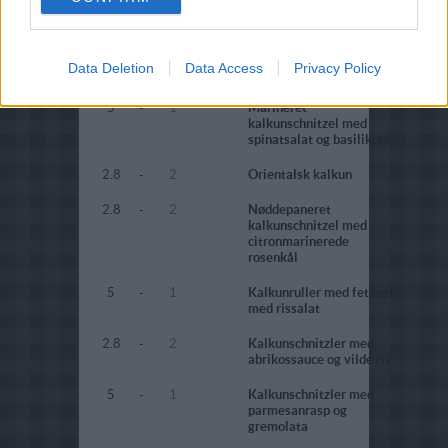
5
-
1
Kalkunschnitzel med
spinatsalat og basilikum
1.7
-
16
Marinerede
Data Deletion
Data Access
Privacy Policy
kalkunschnitzler
5
-
1
Marineret
kalkunschnitzel med
spinatsalat og basilikum
2.8
-
2
Orientalsk kalkun
2.8
-
2
Nøddepaneret
kalkunschnitzel med
citronmarinerede
rosenkål
5
-
1
Kalkunruller med fetaost
med rissalat
2.8
-
2
Kalkunschnitzler med
abrikossauce og vilde ris
5
-
1
Kalkunschnitzler med
parmesanrasp og
gremolata