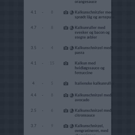
orangesauce
4.1
-
8
Kalkunschnitzler med
sprødt låg og ærtepure
4.7
-
8
Kalkunruller med
svesker og bacon og
stegte æbler
3.5
-
4
Kalkunschnitzel med
pasta
4.1
-
15
Kalkun med
hvidløgssauce og
fettuccine
4
-
5
Italienske kalkunruller
4.4
-
8
Kalkunschnitzel med
avocado
2.5
-
6
Kalkunschnitzel med
citronsauce
3.7
-
9
Kalkunschnitzel,
ovngratineret, med