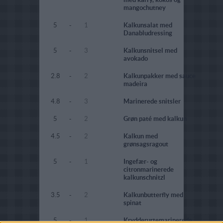
mangochutney
5
-
1
Kalkunsalat med
Danabludressing
5
-
3
Kalkunsnitsel med
avokado
2.8
-
2
Kalkunpakker med sauce
madeira
4.8
-
3
Marinerede snitsler
5
-
2
Grøn paté med kalkun
4.5
-
2
Kalkun med
grønsagsragout
5
-
1
Ingefær- og
citronmarinerede
kalkunschnitzl
3.5
-
2
Kalkunbutterfly med
spinat
5
-
1
Krydderurtemarinerede