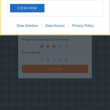
Hovedingrediens :
Kalkun
-
Kalkunschnitzel
CONFIRM
Indsendt :
2003-01-20
Redigeret:
2025-01-13
Data Deletion
Data Access
Privacy Policy
Bedøm retten
Brugernes vurdering:
3.2
(
9
stemmer
)
Din vurdering: