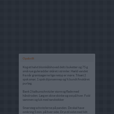
Opskrift
Kog et halvt blomkålshoved delt i buketter og 75 g
små nye gulerødder skåret i strimler. Hæld vandet
fra når grøntsagerne lige netop er møre. Tilsæt 2
spsk smør, 1 spsk dijonsennep og ½ bundt finskåret
purløg.
Bank 2 kalkunschnitzler store og flade med
håndroden. Læg en skive skinke og ost på hver. Fold
sammen og luk med tandstikker
Smørsteg schnitzlerne på panden. De skal have
omkring 5 min. på hver side. Drys til sidst med lidt