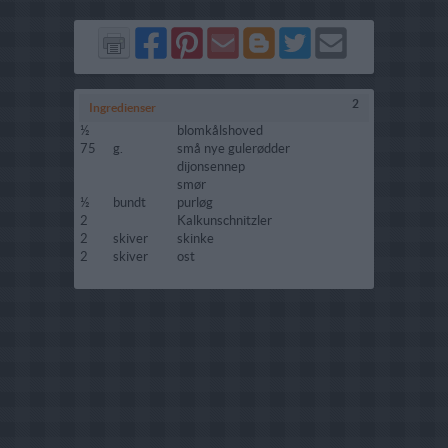
Del
Del
Send
Del
Del
Send
på
på
via
på
på
i
Facebook
Pinterest
GMail
Blogger
Twitter
mail
2
Ingredienser
½
blomkålshoved
75
g.
små nye gulerødder
dijonsennep
smør
½
bundt
purløg
2
Kalkunschnitzler
2
skiver
skinke
2
skiver
ost