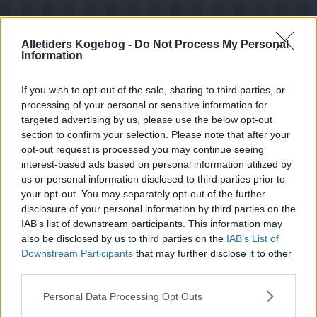
Alletiders Kogebog -
Do Not Process My Personal
Information
If you wish to opt-out of the sale, sharing to third parties, or
processing of your personal or sensitive information for
targeted advertising by us, please use the below opt-out
Opskriftsinfo
section to confirm your selection. Please note that after your
Ret :
Hovedretter
-
Div hovedretter på grill
opt-out request is processed you may continue seeing
interest-based ads based on personal information utilized by
Hovedingrediens :
Kalkun
-
Kalkunschnitzel
us or personal information disclosed to third parties prior to
Fedtfattig opskrift
your opt-out. You may separately opt-out of the further
disclosure of your personal information by third parties on the
Oprindelsesland :
Danmark
IAB’s list of downstream participants. This information may
Fryseegnet : Er fryseegnet
also be disclosed by us to third parties on the
IAB’s List of
Downstream Participants
that may further disclose it to other
Indsendt :
2002-07-12
third parties.
Personal Data Processing Opt Outs
Bedøm retten
Brugernes vurdering:
2.8
(
12
stemmer
)