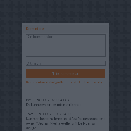
Komentarer
Kommentaren skal godkendes før den bliver synlig
Per
-
2021-07-02 22:41:09
De kunne evt. grilles på en grillpande
Tove
-
2011-07-11 09:24:22
Kan man lægge rullerne i et ildfast fad og sætte dem i
ovnen ? Jeg har ikke have eller gril. De lyder så
dejlige.