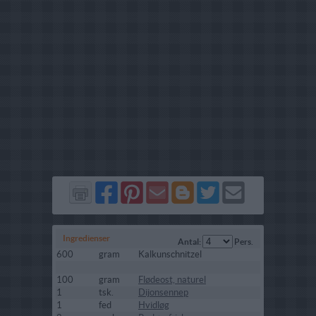
Del
Del
Send
Del
Del
Send
på
på
via
på
på
i
Facebook
Pinterest
GMail
Blogger
Twitter
mail
Ingredienser
Antal:
Pers.
600
gram
Kalkunschnitzel
100
gram
Flødeost, naturel
1
tsk.
Dijonsennep
1
fed
Hvidløg