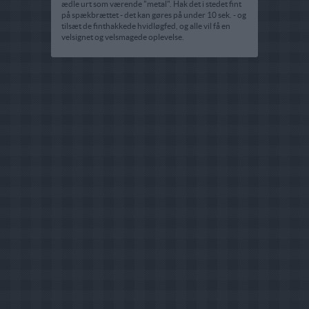
ædle urt som værende "metal". Hak det i stedet fint
på spækbrættet - det kan gøres på under 10 sek. - og
tilsæt de finthakkede hvidløgfed, og alle vil få en
velsignet og velsmagede oplevelse.