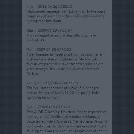
julie
-
2011-03-26 17:22:12
Rigtig gode! Jeg steger dem på panden, hvilket også
fungerer rigtig godt. Man kan også sagtens erstatte
purløg, med basilikum.
Rita
-
2009-06-28 09:26:04
Prøv at lægge bacon omkring rullen. og mere
hvidløg :-O.
Per
-
2009-06-23 07:15:22
Tiden kommer jo meget an på hvor varm grillen er
og hvor tæt risten er på gløderne. Men der gik
faktisk længere end vi havde troet før rullerne var
gennemstegte, hvilket de jo skal være når det er
fjerkræ.
anonym
-
2009-06-22 00:53:51
Tak Sys... det er da værd at huske på. Har nogen
prøvet denne ret? Synes 15-20 min på grill lyder
længe for kalkunkød
Sys
-
2005-01-01 01:01:01
Pres ALDRIG hvidløg. Hak dem i stedet. At presse et
hvidløg, er at sidestille med regulær voldtægt, af
dette ædle kryderri/grøntsag. Når vi presser frigør vi
hvidløgets olier, der dels for vi menneske til at "lugte
fælt" og dels kan give os en smagsoplevelse af denne