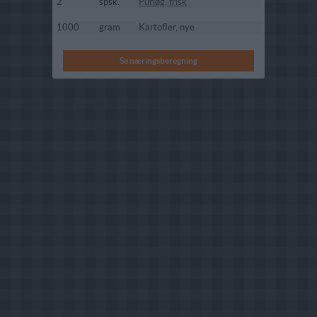
2
spsk.
Purløg, frisk
1000
gram
Kartofler, nye
Se næringsberegning