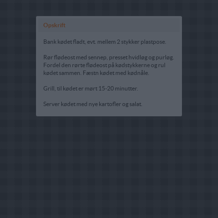
Opskrift
Bank kødet fladt, evt. mellem 2 stykker plastpose.
Rør flødeost med sennep, presset hvidløg og purløg.
Fordel den rørte flødeost på kødstykkerne og rul
kødet sammen. Fæstn kødet med kødnåle.
Grill, til kødet er mørt 15-20 minutter.
Server kødet med nye kartofler og salat.