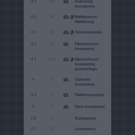
3.1
-
78
Fedtfattig
leverpostej
4.6
-
43
Nøddepostej -
Nøddesteg
4.1
-
22
Juleleverpostej
3.1
-
17
Hjemmelavet
leverpostej
4.1
-
139
Hjemmelavet
leverpostej,
gammeldags
4
-
3
Glutenfri
leverpostej
3.6
-
4
Flødeleverpostej
5
-
2
Varm leverpostej
2.8
-
2
Kaninpostej
2.5
-
11
Leverpostej