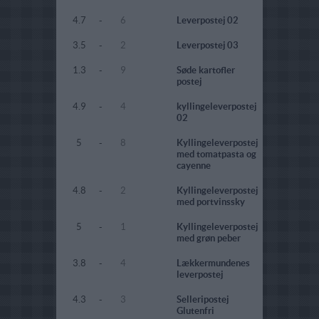
4.7
-
6
Leverpostej 02
3.5
-
2
Leverpostej 03
1.3
-
9
Søde kartofler
postej
4.9
-
4
kyllingeleverpostej
02
5
-
8
Kyllingeleverpostej
med tomatpasta og
cayenne
4.8
-
2
Kyllingeleverpostej
med portvinssky
5
-
1
Kyllingeleverpostej
med grøn peber
3.8
-
4
Lækkermundenes
leverpostej
4.3
-
3
Selleripostej
Glutenfri