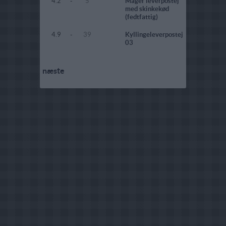
4.2
-
5
Mager leverpostej
med skinkekød
(fedtfattig)
4.9
-
39
Kyllingeleverpostej
03
næste