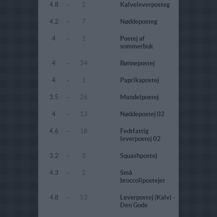
4.8
-
2
Kalveleverposteg
4.2
-
7
Nøddeposteg
4
-
1
Postej af
sommerbuk
4
-
34
Bønnepostej
4
-
1
Paprikapostej
3.5
-
26
Mandelpostej
4
-
13
Nøddepostej 02
4.6
-
18
Fedtfattig
leverpostej 02
3.2
-
3
Squashpostej
4.3
-
2
Små
broccolipostejer
4.8
-
53
Leverpostej (Kalv) -
Den Gode