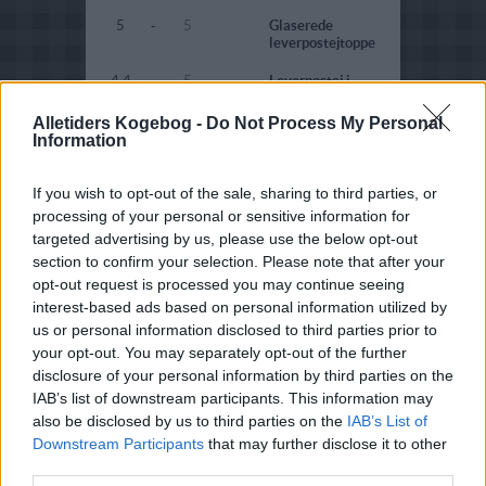
5
-
5
Glaserede
leverpostejtoppe
4.4
-
5
Leverpostej i
mikroovn
Alletiders Kogebog -
Do Not Process My Personal
4.5
-
3
Squash-postej
Information
4.1
-
7
Hytteostpostej
If you wish to opt-out of the sale, sharing to third parties, or
3.1
-
28
Andeleverpostej
processing of your personal or sensitive information for
targeted advertising by us, please use the below opt-out
4.5
-
5
Gåsepostej
section to confirm your selection. Please note that after your
opt-out request is processed you may continue seeing
4.9
-
19
Gåseleverpostej
interest-based ads based on personal information utilized by
4.3
-
5
Dyrepostej med
us or personal information disclosed to third parties prior to
vildtsauce
your opt-out. You may separately opt-out of the further
disclosure of your personal information by third parties on the
2.8
-
2
Kylingpostej
IAB’s list of downstream participants. This information may
4.9
-
5
Kalkunleverpostej
also be disclosed by us to third parties on the
IAB’s List of
Downstream Participants
that may further disclose it to other
5
-
1
Gåseleverposteg
third parties.