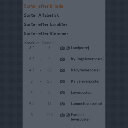
Sorter efter billede
Sorter Alfabetisk
Sorter efter karakter
Sorter efter Stemmer
Karakter
-
Stemmer
3.2
-
8
Landpostej
3.5
-
3
Kyllingeleverpostej
4.7
-
32
Rådyrleverpostej
5
-
23
Kalveleverpostej
4
-
6
Leverposteg
4.3
-
11
Lammeleverpostej
3
-
143
Farmors
leverpostej