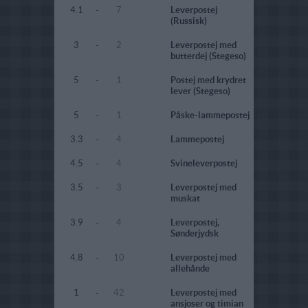
4.1
-
7
Leverpostej
(Russisk)
3
-
2
Leverpostej med
butterdej (Stegeso)
5
-
1
Postej med krydret
lever (Stegeso)
5
-
1
Påske-lammepostej
3.3
-
4
Lammepostej
4.5
-
4
Svineleverpostej
3.5
-
3
Leverpostej med
muskat
3.9
-
4
Leverpostej,
Sønderjydsk
4.8
-
10
Leverpostej med
allehånde
1
-
42
Leverpostej med
ansjoser og timian