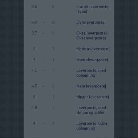
3.6
-
8
Fransk leverpostej
(Lyon)
4.9
-
10
Dyreleverpostej
3.7
-
9
Okse leverpostej -
Okseleverpostej
4
-
1
Fjerkræleverpostej
4
-
1
Hønseleverpostej
4.1
-
7
Leverpostej med
opbagning
4.5
-
2
Nem leverpostej
4
-
1
Mager leverpostej
4.8
-
7
Leverpostej med
timian og æbler
4
-
1
Leverpostej uden
opbagning