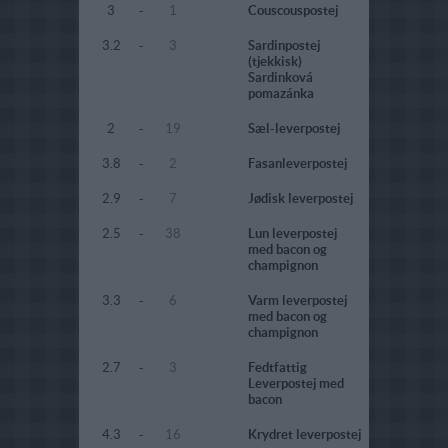
3
-
1
Couscouspostej
3.2
-
3
Sardinpostej
(tjekkisk)
Sardinková
pomazánka
2
-
19
Sæl-leverpostej
3.8
-
2
Fasanleverpostej
2.9
-
7
Jødisk leverpostej
2.5
-
38
Lun leverpostej
med bacon og
champignon
3.3
-
6
Varm leverpostej
med bacon og
champignon
2.7
-
3
Fedtfattig
Leverpostej med
bacon
4.3
-
16
Krydret leverpostej