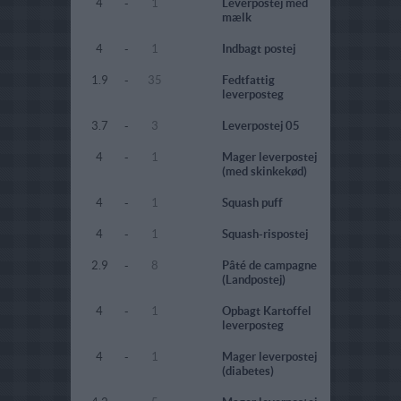
4
-
1
Leverpostej med
mælk
4
-
1
Indbagt postej
1.9
-
35
Fedtfattig
leverposteg
3.7
-
3
Leverpostej 05
4
-
1
Mager leverpostej
(med skinkekød)
4
-
1
Squash puff
4
-
1
Squash-rispostej
2.9
-
8
Pâté de campagne
(Landpostej)
4
-
1
Opbagt Kartoffel
leverposteg
4
-
1
Mager leverpostej
(diabetes)