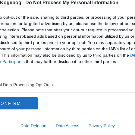
s Kogebog -
Do Not Process My Personal Information
to opt-out of the sale, sharing to third parties, or processing of your per
formation for targeted advertising by us, please use the below opt-out s
r selection. Please note that after your opt-out request is processed y
eing interest-based ads based on personal information utilized by us or
disclosed to third parties prior to your opt-out. You may separately opt-
mentar fra:
losure of your personal information by third parties on the IAB’s list of
. This information may also be disclosed by us to third parties on the
IA
mmentar:
Participants
that may further disclose it to other third parties.
l Data Processing Opt Outs
mentaren skal godkendes før den bliver synlig
CONFIRM
mmentarer
 er ikke tilføjet nogen kommentar til denne opskrift endnu
Data Deletion
Data Access
Privacy Policy
mails
-
Privatlivspolitik
-
Kontakt
-
Om os
-
Copyright © Alletiders