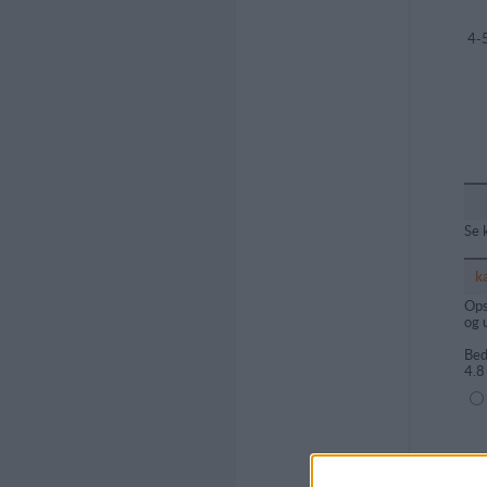
4-
Se 
k
Ops
og 
Bed
4.8
(1=