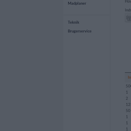
Hov
Madplaner
Ind
Teknik
Brugerservice
I
50
1
2
12
50
1
1
1