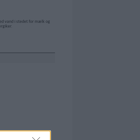
ed vand i stedet for mælk og
rgiker.