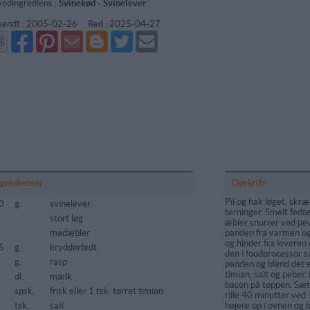
edingrediens :
Svinekød
-
Svinelever
sendt :
2005-02-26
Red :
2025-04-27
Del
Del
Send
Del
Del
Send
på
på
via
på
på
i
Facebook
Pinterest
GMail
Blogger
Twitter
mail
ngredienser:
Opskrift:
Pil og hak løget, skr
0
g.
svinelever
terninger. Smelt fedt
stort løg
æbler snurrer ved jæv
madæbler
panden fra varmen og 
og hinder fra leveren
5
g.
krydderfedt
den i foodprocessor 
g.
rasp
panden og blend det e
timian, salt og peber
dl.
mælk
bacon på toppen. Sæt
spsk.
frisk eller 1 tsk. tørret timian
rille 40 minutter ved 
tsk.
salt
højere op i ovnen og 