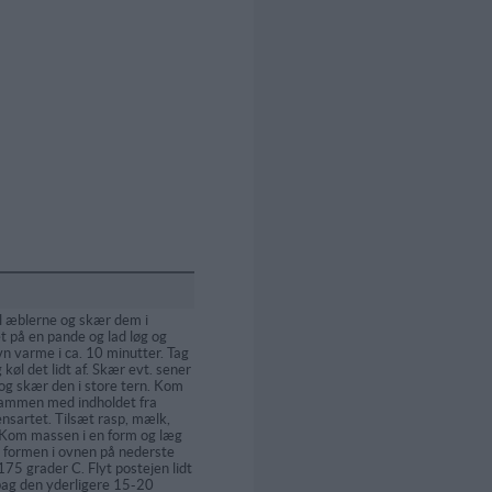
æl æblerne og skær dem i
et på en pande og lad løg og
n varme i ca. 10 minutter. Tag
køl det lidt af. Skær evt. sener
 og skær den i store tern. Kom
sammen med indholdet fra
nsartet. Tilsæt rasp, mælk,
. Kom massen i en form og læg
 formen i ovnen på nederste
175 grader C. Flyt postejen lidt
bag den yderligere 15-20