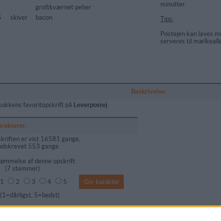
minutter.
groftkværnet peber
5
skiver
bacon
Tips:
Postejen kan laves m
serveres til mælkealle
Beskrivelse:
kokkens favoritopskrift på
Leverpostej
arakterer:
kriften er vist 16581 gange,
udskrevet 553 gange.
ømmelse af denne opskrift:
(
7
stemmer)
1
2
3
4
5
dårligst, 5=bedst)