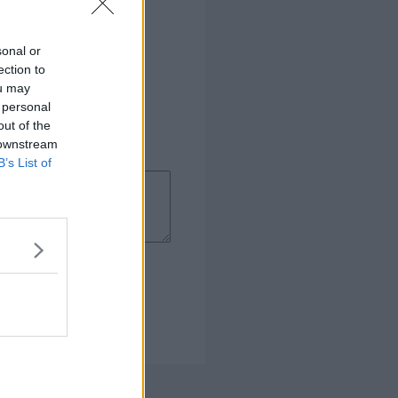
sonal or
ection to
ou may
 personal
out of the
 downstream
B’s List of
 Kogebog