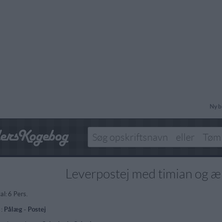
Ny b
Leverpostej med timian og æ
al:
6 Pers.
 :
Pålæg
-
Postej