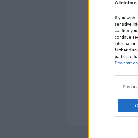
Alletider
If you wish 
sensitive in
confirm you
continue se
information 
Kom
further disc
participants
Ko
Downstream 
Persona
Kom
Ko
Der
Nyheds