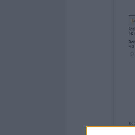
k
Ops
og 
Bed
4.3
(1=
Kom
Ko