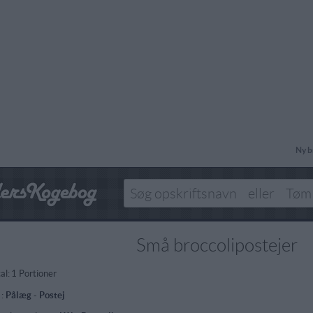
Ny b
Små broccolipostejer
al:
1 Portioner
 :
Pålæg
-
Postej