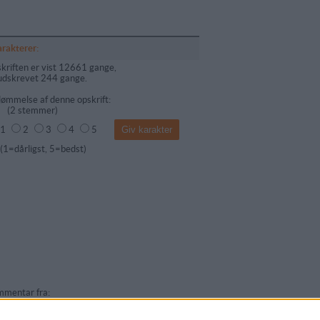
arakterer:
kriften er vist 12661 gange,
udskrevet 244 gange.
ømmelse af denne opskrift:
(
2
stemmer)
1
2
3
4
5
dårligst, 5=bedst)
mentar fra:
mmentar: