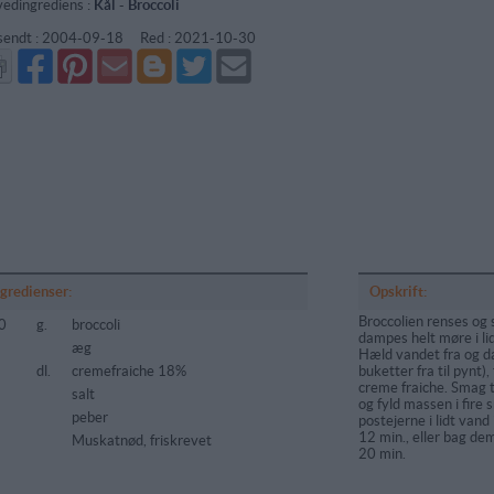
edingrediens :
Kål
-
Broccoli
sendt :
2004-09-18
Red :
2021-10-30
Del
Del
Send
Del
Del
Send
på
på
via
på
på
i
Facebook
Pinterest
GMail
Blogger
Twitter
mail
ngredienser:
Opskrift:
Broccolien renses og 
0
g.
broccoli
dampes helt møre i lid
æg
Hæld vandet fra og da
dl.
cremefraiche 18%
buketter fra til pynt
creme fraiche. Smag t
salt
og fyld massen i fir
peber
postejerne i lidt vand
12 min., eller bag de
Muskatnød, friskrevet
20 min.