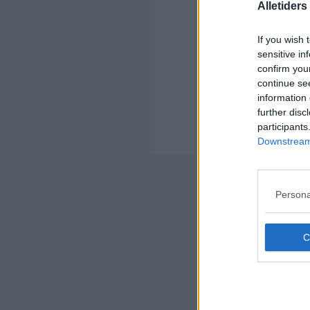
Alletider
If you wish 
sensitive in
confirm you
continue se
Kom
information 
further disc
Ko
participants
Der
Downstream 
Nyheds
Persona