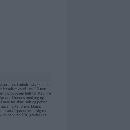
skæres ud i mindre stykker, der
t letsaltet vand - ca. 10 min.
mp broccolien helt tør (tag fire
), før den blendes med æg og
il med muskat, salt og peber
e små, smurte forme. Damp
 i en sautérpande med låg ca.
m i ovnen ved 200 grader i ca.