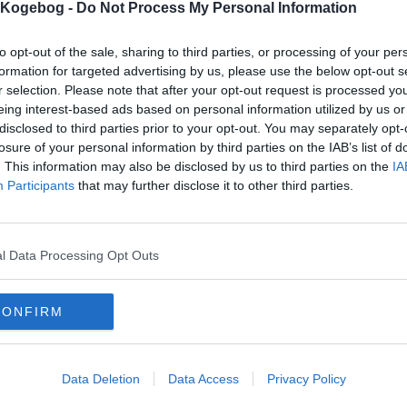
s Kogebog -
Do Not Process My Personal Information
to opt-out of the sale, sharing to third parties, or processing of your per
formation for targeted advertising by us, please use the below opt-out s
r selection. Please note that after your opt-out request is processed y
eing interest-based ads based on personal information utilized by us or
mentaren skal godkendes før den bliver synlig
disclosed to third parties prior to your opt-out. You may separately opt-
losure of your personal information by third parties on the IAB’s list of
mmentarer
. This information may also be disclosed by us to third parties on the
IA
 er ikke tilføjet nogen kommentar til denne opskrift endnu
Participants
that may further disclose it to other third parties.
mails
-
Privatlivspolitik
-
Kontakt
-
Om os
-
Copyright © Alletiders
l Data Processing Opt Outs
CONFIRM
Data Deletion
Data Access
Privacy Policy