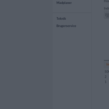
Hov
Madplaner
Ind
Teknik
Brugerservice
I
50
2
1