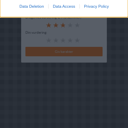
Data Deletion
Data Access
Privacy Policy
Bedøm retten
Brugernes vurdering:
2.9
(
8
stemmer
)
Din vurdering: