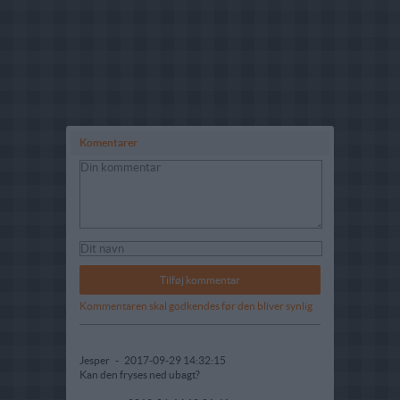
Komentarer
Kommentaren skal godkendes før den bliver synlig
Jesper
-
2017-09-29 14:32:15
Kan den fryses ned ubagt?