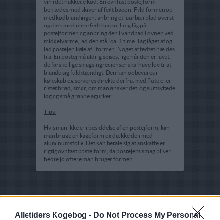
vin i det hakkede kød. En ovnfast postejform
beklædes med skiver af fedt bacon. Fyld formen op
med kødblandingen, anbring et laurbærblad øverst
og dæk med mere fedt bacon. Læg låg på
postejformen og anbring den i vandbad i ovnen ved
middelvarme, lad den stå i ca. 1 time. Tag låget af og
lad postejen køle af i formen. Noget af fedtet hældes
fra. En postej må aldrig spises, lige når den er lavet,
de forskellige smagsingredienser skal have lov til at
blande sig fuldstændigt. Den kan opbevares i
køleskab og serveres direkte derfra, med flute eller
ristet brød, smør, om man ønsker det, og surtsyltede
løg og små grønne agurker.
Tips:
Hvis man ikke er i besiddelse af en postejform, kan
man bruge en kageform og dække den med
aluminumsfolie. Det kan betale sig at anskaffe en
rigtig ovnfast postejform, da postejens smag bliver
bedre jo oftere man bruger formen.
Alletiders Kogebog -
Do Not Process My Personal