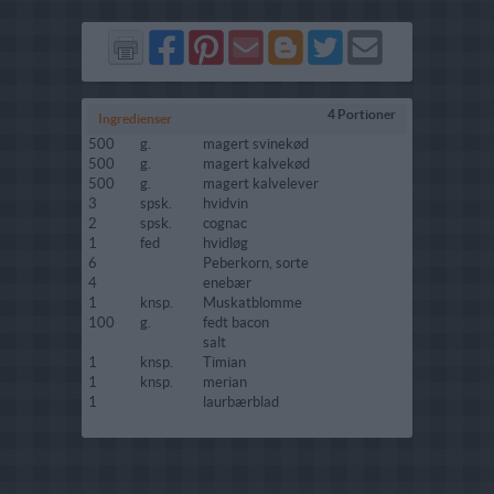
Del
Del
Send
Del
Del
Send
på
på
via
på
på
i
Facebook
Pinterest
GMail
Blogger
Twitter
mail
4 Portioner
Ingredienser
500
g.
magert svinekød
500
g.
magert kalvekød
500
g.
magert kalvelever
3
spsk.
hvidvin
2
spsk.
cognac
1
fed
hvidløg
6
Peberkorn, sorte
4
enebær
1
knsp.
Muskatblomme
100
g.
fedt bacon
salt
1
knsp.
Timian
1
knsp.
merian
1
laurbærblad