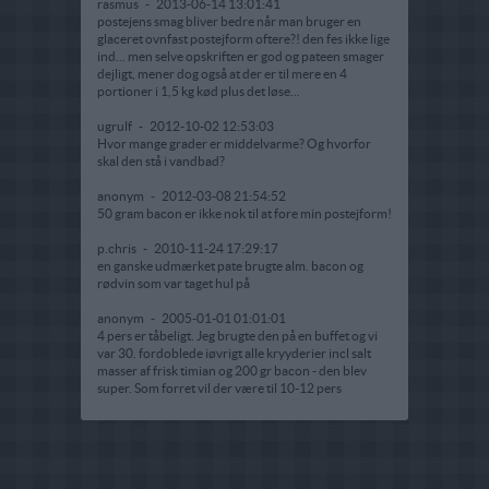
rasmus
-
2013-06-14 13:01:41
postejens smag bliver bedre når man bruger en
glaceret ovnfast postejform oftere?! den fes ikke lige
ind... men selve opskriften er god og pateen smager
dejligt, mener dog også at der er til mere en 4
portioner i 1,5 kg kød plus det løse...
ugrulf
-
2012-10-02 12:53:03
Hvor mange grader er middelvarme? Og hvorfor
skal den stå i vandbad?
anonym
-
2012-03-08 21:54:52
50 gram bacon er ikke nok til at fore min postejform!
p.chris
-
2010-11-24 17:29:17
en ganske udmærket pate brugte alm. bacon og
rødvin som var taget hul på
anonym
-
2005-01-01 01:01:01
4 pers er tåbeligt. Jeg brugte den på en buffet og vi
var 30. fordoblede iøvrigt alle kryyderier incl salt
masser af frisk timian og 200 gr bacon - den blev
super. Som forret vil der være til 10-12 pers