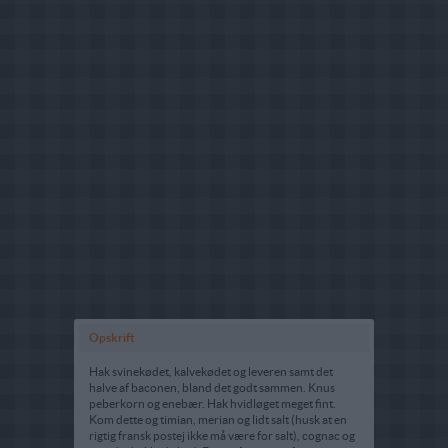
Opskrift
Hak svinekødet, kalvekødet og leveren samt det
halve af baconen, bland det godt sammen. Knus
peberkorn og enebær. Hak hvidløget meget fint.
Kom dette og timian, merian og lidt salt (husk at en
rigtig fransk postej ikke må være for salt), cognac og