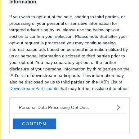
Information
If you wish to opt-out of the sale, sharing to third parties, or
processing of your personal or sensitive information for
targeted advertising by us, please use the below opt-out
section to confirm your selection. Please note that after your
opt-out request is processed you may continue seeing
interest-based ads based on personal information utilized by
us or personal information disclosed to third parties prior to
your opt-out. You may separately opt-out of the further
disclosure of your personal information by third parties on the
IAB’s list of downstream participants. This information may
also be disclosed by us to third parties on the
IAB’s List of
Downstream Participants
that may further disclose it to other
Opskriftsinfo
third parties.
Ret :
Pålæg
-
Postej
Hovedingrediens :
Blandet kød
-
Andet blandet kød
Personal Data Processing Opt Outs
Oprindelsesland :
Frankrig
CONFIRM
Indsendt :
2005-09-15
Redigeret:
2021-12-26