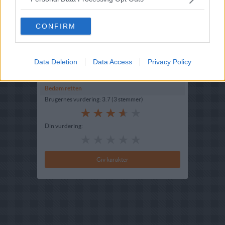
Indsendt :
2005-03-27
CONFIRM
Redigeret:
2025-03-02
Beskrivelse
Data Deletion
Data Access
Privacy Policy
Se kokkens favoritopskrift på
Leverpostej
Bedøm retten
Brugernes vurdering:
3.7
(
3
stemmer
)
Din vurdering: