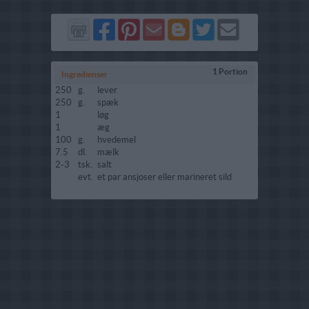
Del
Del
Send
Del
Del
Send
på
på
via
på
på
i
Facebook
Pinterest
GMail
Blogger
Twitter
mail
1 Portion
Ingredienser
250
g.
lever
250
g.
spæk
1
løg
1
æg
100
g.
hvedemel
7.5
dl.
mælk
2-3
tsk.
salt
evt.
et par ansjoser eller marineret sild