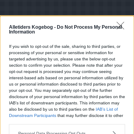
Alletiders Kogebog -
Do Not Process My Personal
Information
If you wish to opt-out of the sale, sharing to third parties, or
processing of your personal or sensitive information for
targeted advertising by us, please use the below opt-out
section to confirm your selection. Please note that after your
opt-out request is processed you may continue seeing
interest-based ads based on personal information utilized by
us or personal information disclosed to third parties prior to
your opt-out. You may separately opt-out of the further
disclosure of your personal information by third parties on the
IAB’s list of downstream participants. This information may
Opskriftsinfo
also be disclosed by us to third parties on the
IAB’s List of
Ret :
Pålæg
-
Postej
Downstream Participants
that may further disclose it to other
third parties.
Hovedingrediens :
Svinekød
-
Svinelever
Indsendt af : Tina Warren Goldschmidt
Personal Data Processing Opt Outs