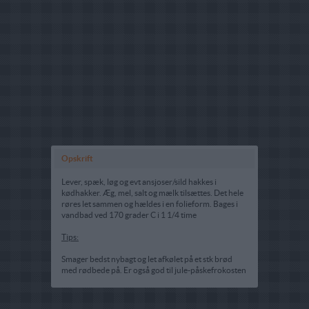
Opskrift
Lever, spæk, løg og evt ansjoser/sild hakkes i
kødhakker. Æg, mel, salt og mælk tilsættes. Det hele
røres let sammen og hældes i en folieform. Bages i
vandbad ved 170 grader C i 1 1/4 time
Tips:
Smager bedst nybagt og let afkølet på et stk brød
med rødbede på. Er også god til jule-påskefrokosten