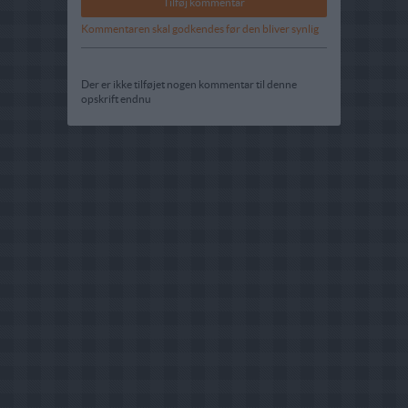
Kommentaren skal godkendes før den bliver synlig
Der er ikke tilføjet nogen kommentar til denne
opskrift endnu