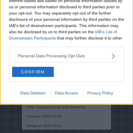
interest-based ads based on personal information utilized by
us or personal information disclosed to third parties prior to
your opt-out. You may separately opt-out of the further
disclosure of your personal information by third parties on the
IAB’s list of downstream participants. This information may
also be disclosed by us to third parties on the
IAB’s List of
Downstream Participants
that may further disclose it to other
third parties.
Personal Data Processing Opt Outs
CONFIRM
Opskriftsinfo
Ret :
Pålæg
-
Postej
Data Deletion
Data Access
Privacy Policy
Hovedingrediens :
Svinekød
-
Svinelever
Kilde : Augustenborgs opskriftsamling
Indsendt :
2005-02-26
Redigeret:
2025-03-01