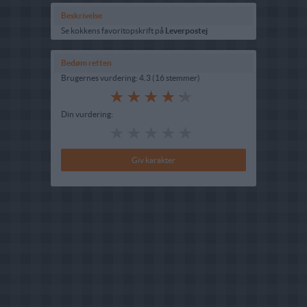
Beskrivelse
Se kokkens favoritopskrift på
Leverpostej
Bedøm retten
Brugernes vurdering:
4.3
(
16
stemmer
)
Din vurdering: