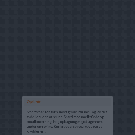
Opskrift
Smelt smør i en tykbundet gryde, rør mel i og lad det
syde lidt uden at brune. Spæd med mælk/fløde og
bouillonterning. Kog opbagningen godt igennem
under omrøring. Rør kryddersauce, revet læg og
krydderier i.