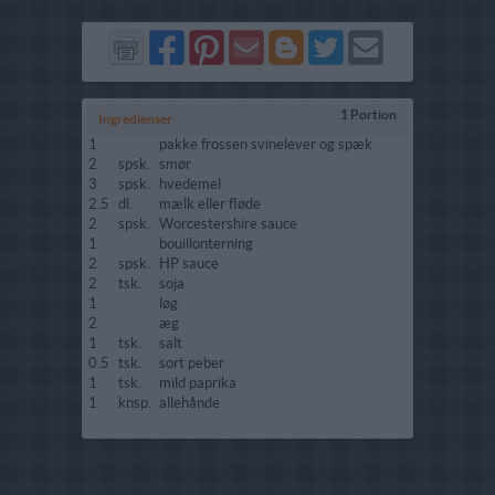
Del
Del
Send
Del
Del
Send
på
på
via
på
på
i
Facebook
Pinterest
GMail
Blogger
Twitter
mail
1 Portion
Ingredienser
1
pakke frossen svinelever og spæk
2
spsk.
smør
3
spsk.
hvedemel
2.5
dl.
mælk eller fløde
2
spsk.
Worcestershire sauce
1
bouillonterning
2
spsk.
HP sauce
2
tsk.
soja
1
løg
2
æg
1
tsk.
salt
0.5
tsk.
sort peber
1
tsk.
mild paprika
1
knsp.
allehånde