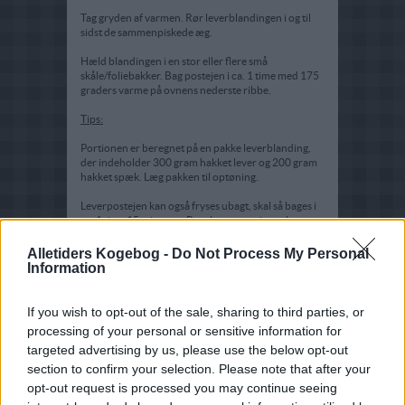
Tag gryden af varmen. Rør leverblandingen i og til
sidst de sammenpiskede æg.
Hæld blandingen i en stor eller flere små
skåle/foliebakker. Bag postejen i ca. 1 time med 175
graders varme på ovnens nederste ribbe.
Tips:
Portionen er beregnet på en pakke leverblanding,
der indeholder 300 gram hakket lever og 200 gram
hakket spæk. Læg pakken til optøning.
Leverpostejen kan også fryses ubagt, skal så bages i
ca. 1 time 15 minutter. Bagt leverpostej som har
været frossen, har tilbøjelighed til at smuldre.
Alletiders Kogebog -
Do Not Process My Personal
Smager bedst lun - på franskbrød, med bacon og
Information
rødbeder eller agurk.
If you wish to opt-out of the sale, sharing to third parties, or
processing of your personal or sensitive information for
targeted advertising by us, please use the below opt-out
section to confirm your selection. Please note that after your
opt-out request is processed you may continue seeing