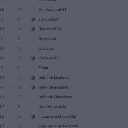
3.8
-
71
Hvidløgsbrød 04
2
-
29
Elskovsbrød
3.9
-
4
Brydebrød 02
5
-
3
Brydebrød
3.9
-
10
Ciabatta
3.9
-
10
Ciabatta 02
5
-
32
Filoni
4.9
-
7
Italiensk landbrød
4
-
14
Italiensk madbrød
4.1
-
10
Italiensk Olivenbrød
4.7
-
8
Krydret foccacia
4.6
-
18
Foccacia med kartofler
4.7
-
12
Stort italiensk landbrød