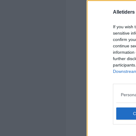
Alletider
If you wish 
sensitive in
confirm you
continue se
information 
further disc
participants
Downstream 
Persona