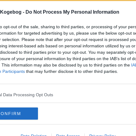
1.1
-
11
Julemandens grovbrød
s Kogebog -
Do Not Process My Personal Information
4
-
4
Gammeldags Julebrød
to opt-out of the sale, sharing to third parties, or processing of your per
1.2
-
39
Gærbrød
formation for targeted advertising by us, please use the below opt-out s
2
-
22
Franskbrød (kold hævning)
r selection. Please note that after your opt-out request is processed y
eing interest-based ads based on personal information utilized by us or
3.6
-
9
Franskbrød med lidt fedtstof
disclosed to third parties prior to your opt-out. You may separately opt-
1.8
-
9
Franskbrød, vitaminrigt
losure of your personal information by third parties on the IAB’s list of
. This information may also be disclosed by us to third parties on the
IA
4.5
-
2
Sigtebrød 02
Participants
that may further disclose it to other third parties.
5
-
1
Surbrød 02
3.6
-
5
Grahamsbrød (fuldkornsbrød)
l Data Processing Opt Outs
3.8
-
6
Skorpebrød (Brød bagt af gammelt brød)
5
-
1
MOYETTES (kanel sukker skorpet sødt brød)
CONFIRM
4
-
4
Gammeldags kommenbrød
4.8
-
2
Tyrkisk sesambrød
Data Deletion
Data Access
Privacy Policy