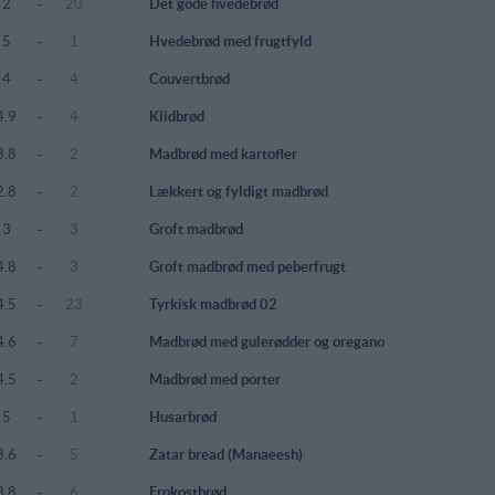
2
-
20
Det gode hvedebrød
5
-
1
Hvedebrød med frugtfyld
4
-
4
Couvertbrød
4.9
-
4
Klidbrød
3.8
-
2
Madbrød med kartofler
2.8
-
2
Lækkert og fyldigt madbrød
3
-
3
Groft madbrød
4.8
-
3
Groft madbrød med peberfrugt
4.5
-
23
Tyrkisk madbrød 02
4.6
-
7
Madbrød med gulerødder og oregano
4.5
-
2
Madbrød med porter
5
-
1
Husarbrød
3.6
-
5
Zatar bread (Manaeesh)
3.8
-
6
Frokostbrød