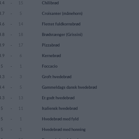
4.4
-
15
Chilibrød
3.7
-
5
Croisanter (månehorn)
4.6
-
14
Flettet fuldkornsbrød
4.8
-
18
Brødstænger (Grissini)
3.9
-
17
Pizzabrød
4.9
-
6
Kernebrød
5
-
1
Foccacio
4.3
-
3
Groft hvedebrød
4.4
-
5
Gammeldags dansk hvedebrød
4.3
-
13
Et godt hvedebrød
5
-
11
Italiensk hvedebrød
5
-
1
Hvedebrød med fyld
5
-
1
Hvedebrød med honning