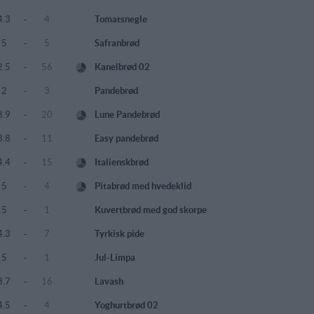
4.3
-
4
Tomatsnegle
5
-
5
Safranbrød
2.5
-
56
Kanelbrød 02
2
-
3
Pandebrød
3.9
-
20
Lune Pandebrød
3.8
-
11
Easy pandebrød
4.4
-
15
Italienskbrød
5
-
4
Pitabrød med hvedeklid
5
-
1
Kuvertbrød med god skorpe
4.3
-
7
Tyrkisk pide
5
-
1
Jul-Limpa
3.7
-
16
Lavash
4.5
-
4
Yoghurtbrød 02