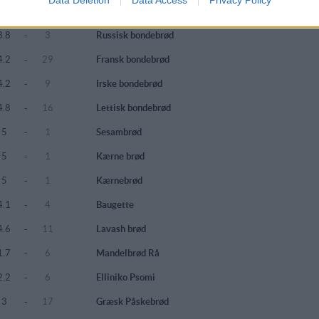
1.9
-
10
Italiensk bondebrød
3.8
-
3
Russisk bondebrød
4.2
-
29
Fransk bondebrød
4.2
-
9
Irske bondebrød
4.8
-
16
Lettisk bondebrød
5
-
1
Sesambrød
5
-
1
Kærne brød
5
-
1
Kærnebrød
4.1
-
4
Baugette
4.6
-
11
Lavash brød
1.7
-
6
Mandelbrød Rå
2.2
-
6
Elliniko Psomi
3
-
17
Græsk Påskebrød