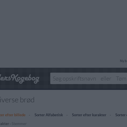
Ny b
iverse brød
ter efter billede
-
Sorter Alfabetisk
-
Sorter efter karakter
-
Sorter
akter
-
Stemmer