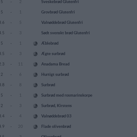
5
-
2
Sveskebrød Glutenfri
5
-
1
Grovbrød Glutenfri
3.6
-
5
Valnøddebrød Glutenfri
4.5
-
3
Sødt svenskt brød Glutenfri
5
-
1
Æblebrød
3.5
-
3
Ægte surbrød
2.3
-
11
Anadama Bread
2
-
6
Hurtigt surbrød
3.8
-
8
Surbrød
5
-
1
Surbrød med rosmarinskorpe
2
-
3
Surbrød, Kirstens
3.4
-
4
Valnøddebrød 03
4.9
-
20
Flade olivenbrød
3.5
-
3
Olivenbrød