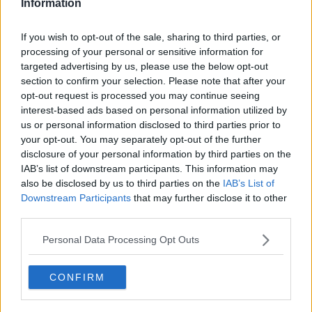
Information
4
-
1
Kødboller til boller
If you wish to opt-out of the sale, sharing to third parties, or
i karry, glutenfri
processing of your personal or sensitive information for
5
-
21
Kødboller til boller
targeted advertising by us, please use the below opt-out
i karry uden æg
section to confirm your selection. Please note that after your
opt-out request is processed you may continue seeing
4
-
4
Kylling med kål
interest-based ads based on personal information utilized by
us or personal information disclosed to third parties prior to
5
-
1
Stegt blomkål med
spidskommen, chili
your opt-out. You may separately opt-out of the further
og mandler
disclosure of your personal information by third parties on the
IAB’s list of downstream participants. This information may
4
-
2
Kylling Marsala
also be disclosed by us to third parties on the
IAB’s List of
Downstream Participants
that may further disclose it to other
5
-
1
Pasta med
kammuslinger
third parties.
4.1
-
16
Medister i airfryer
Personal Data Processing Opt Outs
5
-
1
Pocheret torsk
CONFIRM
4.5
-
2
Cassoulet