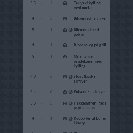
3.5
-
2
Teriyaki kylling
med nudler
4
-
5
Biksemad i airfryer
5
-
1
Biksemad med
pølser
4
-
1
Ribbensteg på grill
5
-
1
Mexicanske
pandekager med
kylling
4.3
-
6
Stegt flæsk i
airfryer
4.5
-
6
Pølsemix i airfryer
3.8
-
5
Hakkebøffer i fad i
paprikasauce
4
-
1
Kødboller til boller
i karry