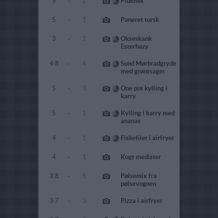
5
-
2
Plukfisk
5
-
1
Paneret torsk
3
-
2
Okseskank
Esterhazy
4.8
-
4
Sund Mørbradgryde
med grøntsager
5
-
3
One pot kylling i
karry
5
-
1
Kylling i karry med
ananas
4
-
1
Fiskefilet i airfryer
4
-
1
Kogt medister
3.8
-
5
Pølsemix fra
pølsevognen
3.7
-
3
Pizza i airfryer