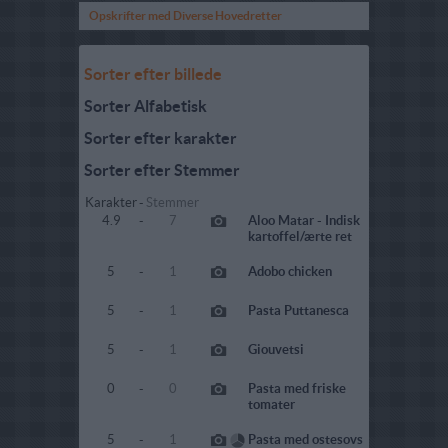
Opskrifter med Diverse Hovedretter
Sorter efter billede
Sorter Alfabetisk
Sorter efter karakter
Sorter efter Stemmer
Karakter
-
Stemmer
4.9
-
7
Aloo Matar - Indisk
kartoffel/ærte ret
5
-
1
Adobo chicken
5
-
1
Pasta Puttanesca
5
-
1
Giouvetsi
0
-
0
Pasta med friske
tomater
5
-
1
Pasta med ostesovs