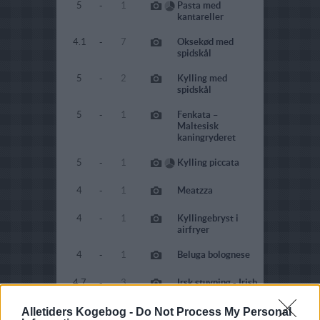
5
-
1
Pasta med
kantareller
4.1
-
7
Oksekød med
spidskål
5
-
2
Kylling med
spidskål
5
-
1
Fenkata –
Maltesisk
kaningryderet
5
-
1
Kylling piccata
4
-
1
Meatzza
4
-
1
Kyllingebryst i
airfryer
4
-
1
Beluga bolognese
4.7
-
3
Irsk stuvning - Irish
stew
Alletiders Kogebog -
Do Not Process My Personal
4
-
1
Torskeloins i ovn