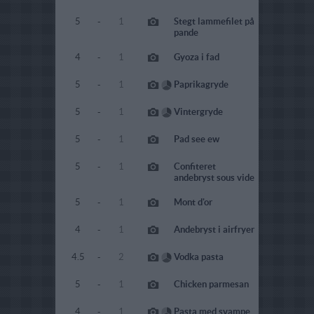
5
-
1
Stegt lammefilet på
pande
4
-
1
Gyoza i fad
5
-
1
Paprikagryde
5
-
1
Vintergryde
5
-
1
Pad see ew
5
-
1
Confiteret
andebryst sous vide
5
-
1
Mont d'or
4
-
1
Andebryst i airfryer
4.5
-
2
Vodka pasta
5
-
1
Chicken parmesan
4
-
1
Pasta med svampe