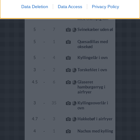
4
-
1
Pasta med rejer
Data Deletion
Data Access
Privacy Policy
5
-
3
Mørbrad a la creme
med champignon
5
-
7
Svinekæber uden øl
5
-
1
Quesadillas med
oksekød
5
-
4
Kyllingelår i ovn
3
-
2
Torskefilet i ovn
4.5
-
6
Glaseret
hamburgerryg i
airfryer
3
-
35
Kyllingeoverlår i
ovn
4.7
-
3
Hakkebøf i airfryer
4
-
1
Nachos med kylling