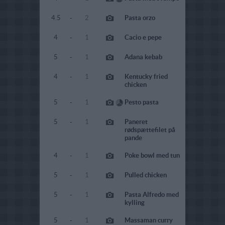
4.5
-
2
Pasta orzo
4
-
1
Cacio e pepe
5
-
1
Adana kebab
4
-
1
Kentucky fried
chicken
5
-
1
Pesto pasta
5
-
1
Paneret
rødspættefilet på
pande
4
-
1
Poke bowl med tun
5
-
1
Pulled chicken
5
-
1
Pasta Alfredo med
kylling
5
-
1
Massaman curry