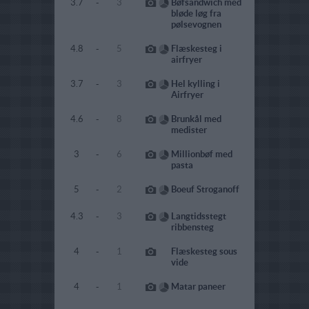
3.7
-
3
Bøfsandwich med
bløde løg fra
pølsevognen
4.8
-
5
Flæskesteg i
airfryer
3.7
-
3
Hel kylling i
Airfryer
4.6
-
8
Brunkål med
medister
3
-
6
Millionbøf med
pasta
5
-
2
Boeuf Stroganoff
4.3
-
3
Langtidsstegt
ribbensteg
4
-
1
Flæskesteg sous
vide
4
-
1
Matar paneer