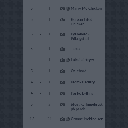
5
-
1
Marry Me Chicken
5
-
1
Korean Fried
Chicken
5
-
1
Pølsebord -
Pålægsfad
5
-
1
Tapas
4
-
1
Laks i airfryer
5
-
1
Ostebord
4
-
1
Blomkålscurry
4
-
1
Panko kylling
5
-
2
Stegt kyllingebryst
på pande
4.3
-
21
Grønne krebinetter