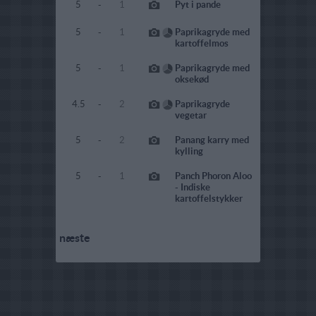
5
-
1
Pyt i pande
5
-
1
Paprikagryde med
kartoffelmos
5
-
1
Paprikagryde med
oksekød
4.5
-
2
Paprikagryde
vegetar
5
-
2
Panang karry med
kylling
5
-
1
Panch Phoron Aloo
- Indiske
kartoffelstykker
næste