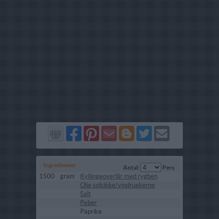
Del
Del
Send
Del
Del
Send
på
på
via
på
på
i
Facebook
Pinterest
GMail
Blogger
Twitter
mail
Ingredienser
Antal:
Pers.
1500
gram
Kyllingeoverlår med rygben
Olie solsikke/vindruekerne
Salt
Peber
Paprika