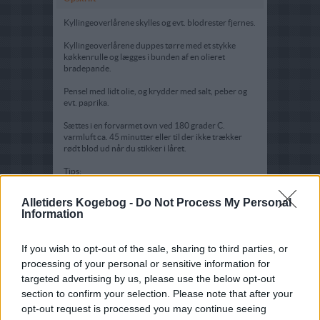
Kyllingeoverlårene skylles og evt. blodrester fjernes.
Kyllingeoverlårene duppes tørre med et stykke
køkkenrulle og lægges i bunden af en olieret
bradepande.
Pensel med lidt olie, og krydder med salt, peber og
evt. paprika.
Sættes i en forvarmet ovn ved 180 grader C.
varmluft ca. 45 minutter eller til der ikke trækker
rødt blod ud når du stikker i låret.
Tips:
Tiden og fremgangsmåde vil også kunne bruges på
Alletiders Kogebog -
Do Not Process My Personal
hele kyllingelår med rygben.
Information
Tilbehør til kyllingeoverlår i ovn kunne være
pommes frites med remulade, men kogte kartofler,
If you wish to opt-out of the sale, sharing to third parties, or
agurkesalat eller mormorsalat kunne også være en
processing of your personal or sensitive information for
mulighed.
targeted advertising by us, please use the below opt-out
section to confirm your selection. Please note that after your
opt-out request is processed you may continue seeing