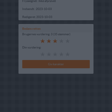
Fryseegnet : Ikke afprøvet
Indsendt :
2023-10-03
Redigeret:
2023-10-03
Bedøm retten
Brugernes vurdering:
3
(
35
stemmer
)
Din vurdering: