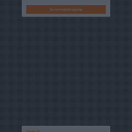
Se næringsberegning
Opskrift