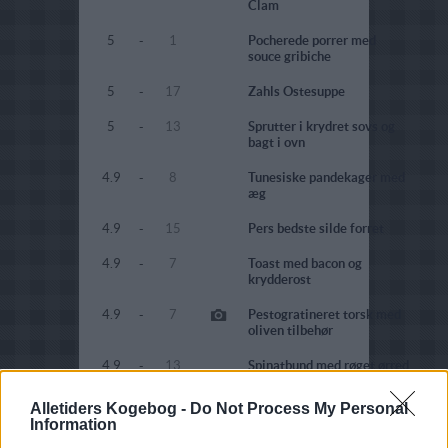
Clam
5
-
1
Pocherede porrer med
souce gribiche
5
-
17
Zahls Ostesuppe
5
-
13
Sprutter i krydret sovs og
bagt i ovn
4.9
-
8
Tunesiske pandekager med
æg
4.9
-
15
Pers bedste silde forret
4.9
-
7
Toast med bacon og
krydderost
4.9
-
7
Pestogratineret torsk med
oliven tilbehør
4.9
-
13
Spinatbund med røget ørred
og rejer
Alletiders Kogebog -
Do Not Process My Personal
4.9
-
12
Spinatruller med
Information
parmaskinke