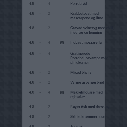
4.8
-
4
Porrebrød
4.8
-
2
Krabbetoast med
mascarpone og lime
4.8
-
2
Gravad svineryg med chili,
ingefær og honning
4.8
-
4
Indbagt mozzarella
4.8
-
4
Gratinerede
Portobellosvampe med
pinjekerner
4.8
-
2
Mixed bhajis
4.8
-
2
Varme aspargesbrød
4.8
-
4
Makrelmousse med
rejesalat
4.8
-
2
Røget fisk med dressing
4.8
-
2
Skinkekræmmerhuse
4.8
-
2
Tuntartar