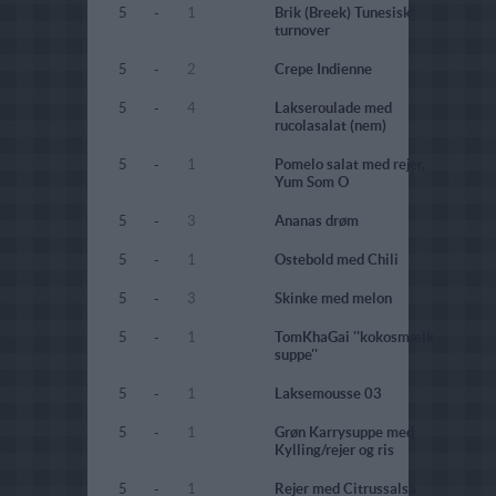
5
-
1
Brik (Breek) Tunesisk
turnover
5
-
2
Crepe Indienne
5
-
4
Lakseroulade med
rucolasalat (nem)
5
-
1
Pomelo salat med rejer,
Yum Som O
5
-
3
Ananas drøm
5
-
1
Ostebold med Chili
5
-
3
Skinke med melon
5
-
1
TomKhaGai ''kokosmælk
suppe''
5
-
1
Laksemousse 03
5
-
1
Grøn Karrysuppe med
Kylling/rejer og ris
5
-
1
Rejer med Citrussalsa