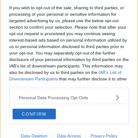
4.9
-
6
Havtaskekæbe og
If you wish to opt-out of the sale, sharing to third parties, or
kammusling med sprød
processing of your personal or sensitive information for
panchetta
targeted advertising by us, please use the below opt-out
4.9
-
17
Shopska Salad
section to confirm your selection. Please note that after your
opt-out request is processed you may continue seeing
4.9
-
44
Nem pastaret
interest-based ads based on personal information utilized by
us or personal information disclosed to third parties prior to
4.9
-
5
Aubergine purre Bulgarsk
your opt-out. You may separately opt-out of the further
4.9
-
15
Karinas italienske forret
disclosure of your personal information by third parties on the
IAB’s list of downstream participants. This information may
4.9
-
53
Let - Tzazitiki
also be disclosed by us to third parties on the
IAB’s List of
Downstream Participants
that may further disclose it to other
4.9
-
8
Queso fundido
third parties.
4.9
-
4
Lakseforret fra til Middag
Personal Data Processing Opt Outs
hos Finn Nielsen
4.9
-
4
Bruschetta med hytteost og
avocado
CONFIRM
4.9
-
38
Dybstegte kammuslinger
Data Deletion
Data Access
Privacy Policy
4.9
-
18
Jordskoksuppe med