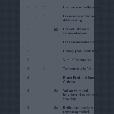
5
-
2
Gratinerede hvidløgsrejer
5
-
7
Lakseroulade med rejer og
dild dressing
5
-
1
Gravad Laks med
sennepsdressing
5
-
1
Oles Taramosalat med rejer
5
-
1
Champignon i flødesauce
5
-
1
Vitello Tonnato 03
5
-
2
Tunmousse à la Rikke
5
-
1
Ristet Brød med Rørt
Gedeost
5
-
1
Vol-au-vent med
kalvebrissel og champignon
stuvning
5
-
1
Rødbedecarpaccio med
røgeost og trøffel