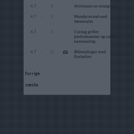
4.7
-
3
Artichauts en vinaigrette
4.7
-
3
Mandarinrand med
hønsesalat
4.7
-
3
Cocnag grillet
jomfruhummer og salvie
kammusling
4.7
-
12
Blåmuslinger med
Rochefort
forrige
næste