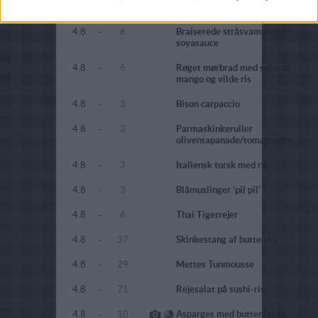
friterede porrer
4.8
-
6
Braiserede stråsvampe med
soyasauce
4.8
-
6
Røget mørbrad med salat af
mango og vilde ris
4.8
-
3
Bison carpaccio
4.8
-
3
Parmaskinkeruller
oliventapanade/tomatpesto
4.8
-
3
Italiensk torsk med ris
4.8
-
3
Blåmuslinger 'pil pil'
4.8
-
6
Thai Tigerrejer
4.8
-
37
Skinkestang af butterdej
4.8
-
29
Mettes Tunmousse
4.8
-
71
Rejesalat på sushi-ris
4.8
-
10
Asparges med butterdej og