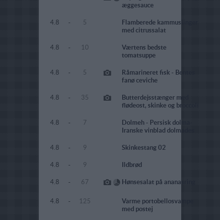
æggesauce
4.8
-
5
Flamberede kammuslinger
med citrussalat
4.8
-
10
Værtens bedste
tomatsuppe
4.8
-
5
Råmarineret fisk - Bentes
fanø ceviche
4.8
-
35
Butterdejsstænger med
flødeost, skinke og broccoli
4.8
-
7
Dolmeh - Persisk dolma-
Iranske vinblad dolmades
4.8
-
9
Skinkestang 02
4.8
-
9
Ildbrød
4.8
-
67
Hønsesalat på ananasring
4.8
-
125
Varme portobellosvampe
med postej