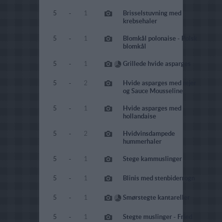
5
-
1
Brisselstuvning med
krebsehaler
5
-
1
Blomkål polonaise - Polsk
blomkål
5
-
1
Grillede hvide asparges
5
-
2
Hvide asparges med rejer
og Sauce Mousseline
5
-
1
Hvide asparges med
hollandaise
5
-
2
Hvidvinsdampede
hummerhaler
5
-
1
Stege kammuslinger
5
-
1
Blinis med stenbiderrogn
5
-
1
Smørstegte kantareller
5
-
1
Stegte muslinger - Fried