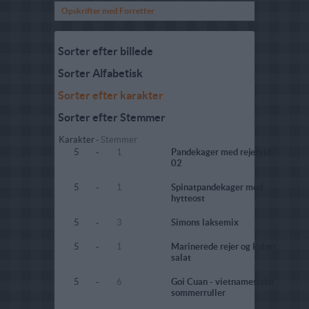
Opskrifter med Forretter
Sorter efter billede
Sorter Alfabetisk
Sorter efter karakter
Sorter efter Stemmer
Karakter
-
Stemmer
5
-
1
Pandekager med rejefyld
02
5
-
1
Spinatpandekager med
hytteost
5
-
3
Simons laksemix
5
-
1
Marinerede rejer og kulørt
salat
5
-
6
Goi Cuan - vietnamesiske
sommerruller