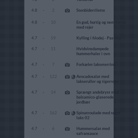
4.8
-
2
Stenbiderrilette
4.8
-
10
En god, hurtig og nem forret
med rejer
4.7
-
59
Kylling i filodej - Pastilla
4.7
-
11
Hvidvinsdampede
hummerhaler i ovn
4.7
-
7
Forkælet lakseterrine
4.7
-
122
Avocadosalat med
lakseruller og tigerrejer
4.7
-
14
Sprængt andebryst med
balsamico-glaserede
jordbær
4.7
-
162
Spinatroulade med røget
laks 02
4.7
-
6
Hummersalat med
safransauce