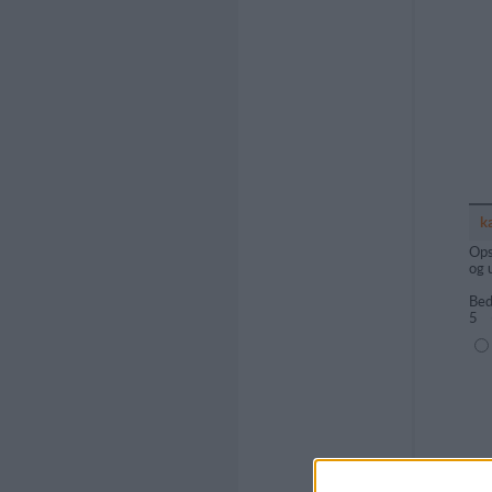
k
Ops
og 
Bed
5
(1=