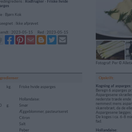
edingrediens :
Rodfrugter
-
Friske hvide
arges
de : Bjørn Kok
seegnet : Ikke afprøvet
sendt :
2023-05-15
Red :
2023-05-15
Del
Del
Send
Del
Del
Send
på
på
via
på
på
i
Facebook
Pinterest
GMail
Blogger
Twitter
mail
Fotograf: Per © Alle
ngredienser:
Opskrift:
Kogning af asparges:
kg.
Friske hvide asparges
Beregn 6 asparges pr.
Aspargesene skrælles
Hollandaise:
nederste træde ende 
nemmest mens asparg
0
g.
Smør
skærebræt, da de ell
Æggeblommer, pasteuriseret
Aspargesene lægges i
De koges i ca. 6-8 mi
5
Citron
fad.
Salt
Peber
Hollandaise: