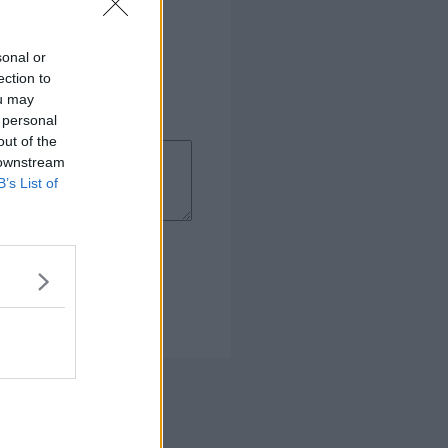
sonal or
ection to
ou may
 personal
out of the
 downstream
B’s List of
 Kogebog