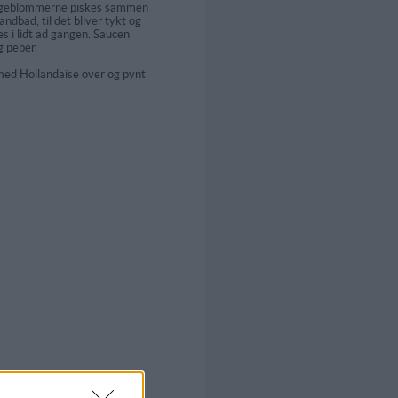
ggeblommerne piskes sammen
ndbad, til det bliver tykt og
s i lidt ad gangen. Saucen
g peber.
ed Hollandaise over og pynt