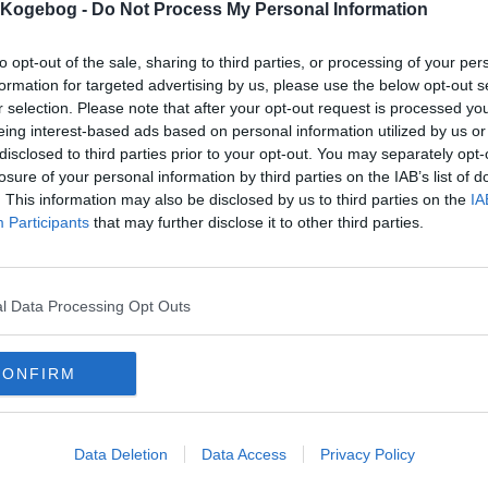
s Kogebog -
Do Not Process My Personal Information
to opt-out of the sale, sharing to third parties, or processing of your per
formation for targeted advertising by us, please use the below opt-out s
mentar fra:
r selection. Please note that after your opt-out request is processed y
eing interest-based ads based on personal information utilized by us or
mmentar:
disclosed to third parties prior to your opt-out. You may separately opt-
losure of your personal information by third parties on the IAB’s list of
. This information may also be disclosed by us to third parties on the
IA
Participants
that may further disclose it to other third parties.
mentaren skal godkendes før den bliver synlig
l Data Processing Opt Outs
mmentarer
 er ikke tilføjet nogen kommentar til denne opskrift endnu
CONFIRM
mails
-
Privatlivspolitik
-
Kontakt
-
Om os
-
Copyright © Alletiders
Data Deletion
Data Access
Privacy Policy