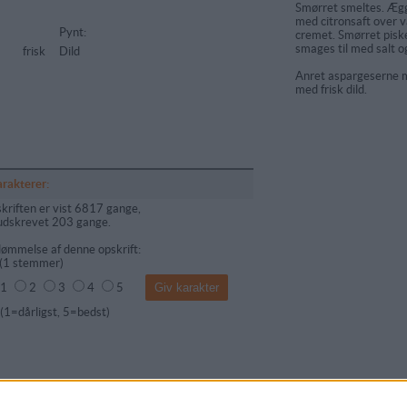
Smørret smeltes. Æ
med citronsaft over va
Pynt:
cremet. Smørret piske
smages til med salt o
frisk
Dild
Anret aspargeserne m
med frisk dild.
arakterer:
kriften er vist 6817 gange,
udskrevet 203 gange.
ømmelse af denne opskrift:
(
1
stemmer)
1
2
3
4
5
dårligst, 5=bedst)