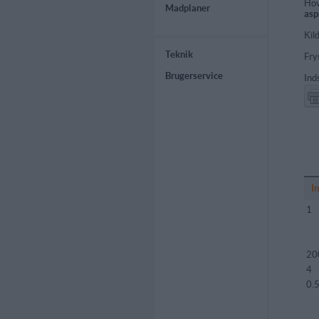
Hov
Madplaner
asp
Kil
Teknik
Fry
Brugerservice
Ind
I
1
20
4
0.