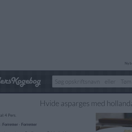
Ny b
Hvide asparges med holland
al:
4 Pers.
 :
Forretter
-
Forretter