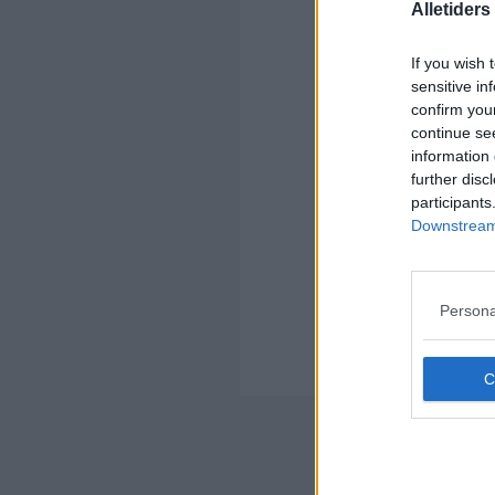
Alletider
If you wish 
sensitive in
Kom
confirm you
continue se
Ko
information 
further disc
participants
Downstream 
Kom
Persona
Ko
Der
Nyheds