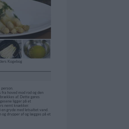
tiders Kogebog
 person.
 fra hoved mod rod og den
brækkes af. Dette gøres
esene ligger på et
ers nemt knækker.
 en gryde med letsaltet vand.
n og drypper af og lægges på et