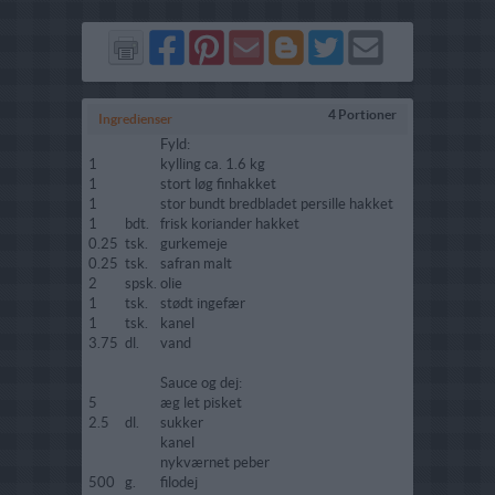
Del
Del
Send
Del
Del
Send
på
på
via
på
på
i
Facebook
Pinterest
GMail
Blogger
Twitter
mail
4 Portioner
Ingredienser
Fyld:
1
kylling ca. 1.6 kg
1
stort løg finhakket
1
stor bundt bredbladet persille hakket
1
bdt.
frisk koriander hakket
0.25
tsk.
gurkemeje
0.25
tsk.
safran malt
2
spsk.
olie
1
tsk.
stødt ingefær
1
tsk.
kanel
3.75
dl.
vand
Sauce og dej:
5
æg let pisket
2.5
dl.
sukker
kanel
nykværnet peber
500
g.
filodej