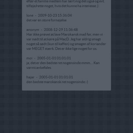
efter et familie medlem har lært mig det også og evt.
tilføje/rette noget, hvis det kunne ha interesse ;)
lone
-
2009-10-23 15:36:04
det var en store fornøjelse
anonym
-
2008-12-29 11:36:48
Har ikke prøvet at lave Marokansk mad før, men vi
var nødt til at køre på MacD. Jeg har aldrig smagt
noget så sødt (kun til kaffen) og smagen af koriander
var MEGET stærk. Det er ikke lige noget for os.
moi
-
2005-01-01 01:01:01
ja, det er den bedste ret nogensinde mmm... Kan
varmt anbefales
hajar
-
2005-01-01 01:01:01
den bedste marokansk ret nogensinde:-)