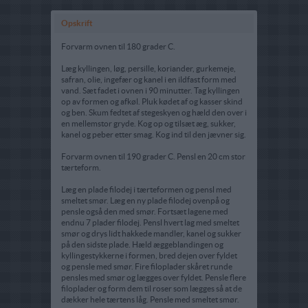
Opskrift
Forvarm ovnen til 180 grader C.
Læg kyllingen, løg, persille, koriander, gurkemeje,
safran, olie, ingefær og kanel i en ildfast form med
vand. Sæt fadet i ovnen i 90 minutter. Tag kyllingen
op av formen og afkøl. Pluk kødet af og kasser skind
og ben. Skum fedtet af stegeskyen og hæld den over i
en mellemstor gryde. Kog op og tilsæt æg, sukker,
kanel og peber etter smag. Kog ind til den jævner sig.
Forvarm ovnen til 190 grader C. Pensl en 20 cm stor
tærteform.
Læg en plade filodej i tærteformen og pensl med
smeltet smør. Læg en ny plade filodej ovenpå og
pensle også den med smør. Fortsæt lagene med
endnu 7 plader filodej. Pensl hvert lag med smeltet
smør og drys lidt hakkede mandler, kanel og sukker
på den sidste plade. Hæld æggeblandingen og
kyllingestykkerne i formen, bred dejen over fyldet
og pensle med smør. Fire filoplader skåret runde
pensles med smør og lægges over fyldet. Pensle flere
filoplader og form dem til roser som lægges så at de
dækker hele tærtens låg. Pensle med smeltet smør.