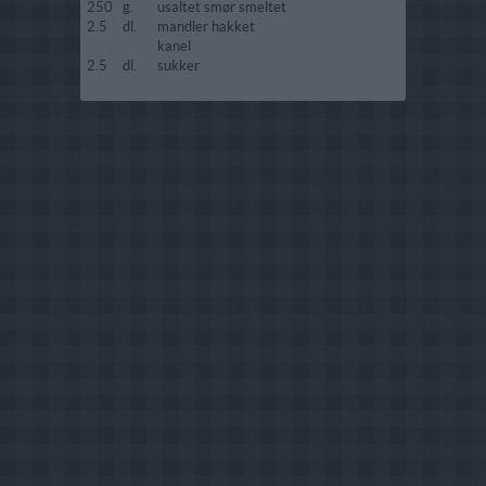
250
g.
usaltet smør smeltet
2.5
dl.
mandler hakket
kanel
2.5
dl.
sukker