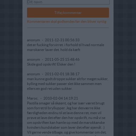
Kommentaren skal godkendes før den bliver synlig
anonym
-
2011-12-31 00:56:33
det er fucking forvirret. i forhold til hvad normale
marokaner laver det. hold da kæft
anonym
-
2011-05-25 15:48:46
Skide god opskrift! Elsker den !
anonym
-
2011-02-01 18:38:17
man kunne godt droppe sukker alt for meget sukker,
kylling med sukker passer slet ikke sammen men
ellers en god ret uden sukker.
Maroc.
-
2010-02-04 14:19:21
Pastilla smager så skøønt, og har især været brugt
som forret til bryllupper. Jeg har desværre ikke
færdigheden endnu til at lave denne ret, men vil
prøve at lave det efter den her opskrift, nu må vi se
om opskriften kan hamle op med de marokkanske
kvinders kundskaber som laver det efter øjemål. :)
Vil gerne vende tilbage, og give kommentar om det,