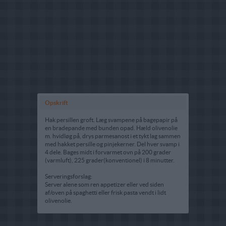
Opskrift
Hak persillen groft. Læg svampene på bagepapir på
en bradepande med bunden opad. Hæld olivenolie
m. hvidløg på, drys parmesanost i et tykt lag sammen
med hakket persille og pinjekerner. Del hver svamp i
4 dele. Bages midt i forvarmet ovn på 200 grader
(varmluft), 225 grader(konventionel) i 8 minutter.
Serveringsforslag:
Server alene som ren appetizer eller ved siden
af/oven på spaghetti eller frisk pasta vendt i lidt
olivenolie.