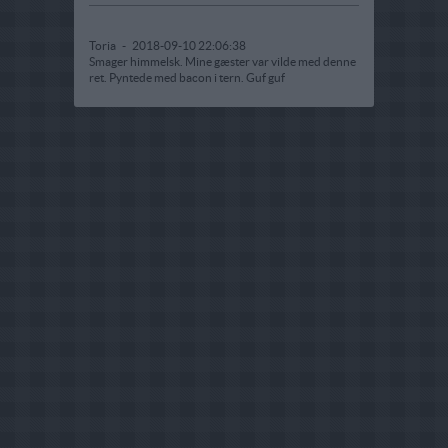
Toria
-
2018-09-10 22:06:38
Smager himmelsk. Mine gæster var vilde med denne
ret. Pyntede med bacon i tern. Guf guf