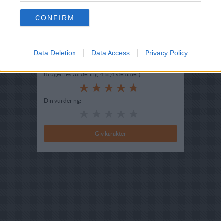
Oprindelsesland :
Italien
Indsendt af : Adam
CONFIRM
Indsendt :
2006-05-03
Data Deletion
Data Access
Privacy Policy
Bedøm retten
Brugernes vurdering:
4.8
(
4
stemmer
)
Din vurdering: