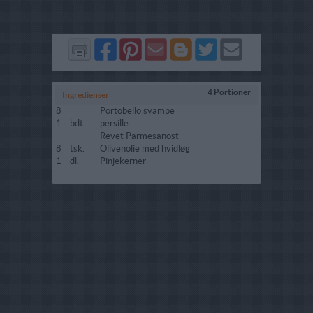
Del
Del
Send
Del
Del
Send
på
på
via
på
på
i
Facebook
Pinterest
GMail
Blogger
Twitter
mail
4 Portioner
Ingredienser
8
Portobello svampe
1
bdt.
persille
Revet Parmesanost
8
tsk.
Olivenolie med hvidløg
1
dl.
Pinjekerner