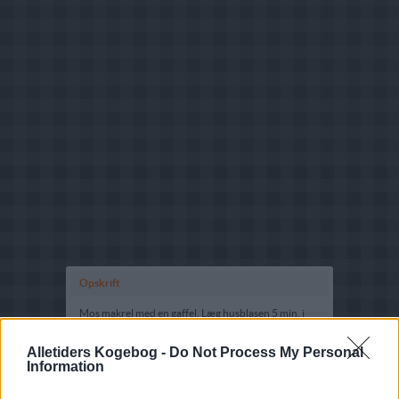
Opskrift
Mos makrel med en gaffel. Læg husblasen 5 min. i
koldt vand og smelt bladene over svag varme (jeg
gør det altid direkte i en kasserolle ved meget svag
Alletiders Kogebog -
Do Not Process My Personal
varme og det fungerer). Rør saft af en ½ citron i den
Information
smeltede husblas og rør den i makrelmosen sammen
med revet løg, hakket persille og krydderier efter
smag. Vend den piskede fløde og piskede