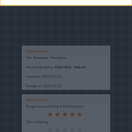
Opskriftsinfo
Ret :
Forretter
-
Forretter
Hovedingrediens :
Makrelfisk
-
Makrel
Indsendt :
2009-02-23
Redigeret:
2022-05-27
Bedøm retten
Brugernes vurdering:
4.8
(
4
stemmer
)
Din vurdering: