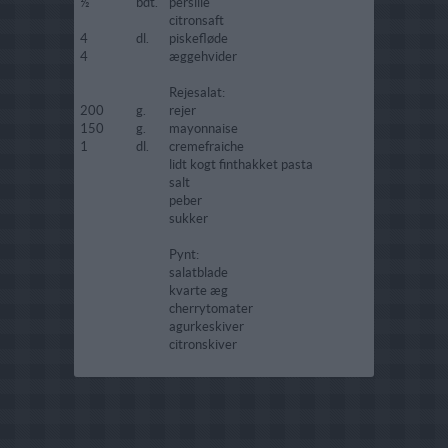
½
bdt.
persille
citronsaft
4
dl.
piskefløde
4
æggehvider
Rejesalat:
200
g.
rejer
150
g.
mayonnaise
1
dl.
cremefraiche
lidt kogt finthakket pasta
salt
peber
sukker
Pynt:
salatblade
kvarte æg
cherrytomater
agurkeskiver
citronskiver