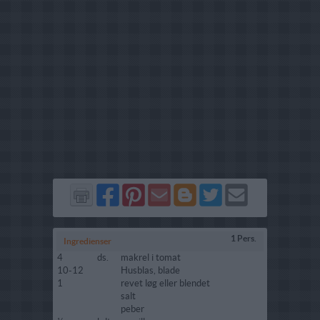
Del
Del
Send
Del
Del
Send
på
på
via
på
på
i
Facebook
Pinterest
GMail
Blogger
Twitter
mail
1 Pers.
Ingredienser
4
ds.
makrel i tomat
10-12
Husblas, blade
1
revet løg eller blendet
salt
peber