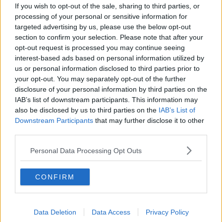
If you wish to opt-out of the sale, sharing to third parties, or
æggehvider i, og fyld massen i en skyllet springform
processing of your personal or sensitive information for
eller randform, der står koldt natten over.
targeted advertising by us, please use the below opt-out
Rør mayonnaise sammen med cremefraiche og
section to confirm your selection. Please note that after your
smag til med citronsaft, salt, peber og lidt sukker.
opt-out request is processed you may continue seeing
Vend rejerne og lidt kogt finthakket pasta i
mayonnaisen. Vend moussen ud på et fad pyntet
interest-based ads based on personal information utilized by
med salatblade, og fyld rejesalaten i midten (hvis der
us or personal information disclosed to third parties prior to
er brugt en randform). Pynt med fine snoede
your opt-out. You may separately opt-out of the further
agurkeskiver, cherrytomater, kvarte æg og
citronskiver rundt om makrelmoussen.
disclosure of your personal information by third parties on the
IAB’s list of downstream participants. This information may
Server med lune flutes.
also be disclosed by us to third parties on the
IAB’s List of
Downstream Participants
that may further disclose it to other
third parties.
Personal Data Processing Opt Outs
CONFIRM
Data Deletion
Data Access
Privacy Policy