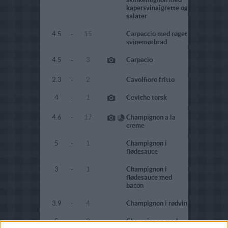
kapersvinaigrette og
salater
4.5
-
15
Carpaccio med røget
svinemørbrad
4.5
-
3
Carpacio
2.3
-
2
Cavolfiore fritto
4
-
1
Ceviche torsk
4.6
-
17
Champignon a la
creme
5
-
1
Champignon i
flødesauce
3
-
1
Champignon i
flødesauce med
bacon
3.9
-
4
Champignon i rødvin
5
-
2
Champignon med