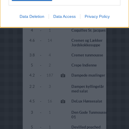
4
-
10
Confit
4
-
1
Confit de poulet
Data Deletion
Data Access
Privacy Policy
5
-
2
Confiteret laks
4
-
1
Coquilles St. jacques
4.6
-
14
Cremet og Lækker
Jordskokkesuppe
3.8
-
4
Cremet tunmousse
5
-
2
Crepe Indienne
4.2
-
187
Dampede muslinger
2.2
-
3
Dampet kyllingelår
med salat
4.5
-
16
DeLux Hønsesalat
3
-
1
Den Gode Tunmousse
01
5
-
1
Devilled poached