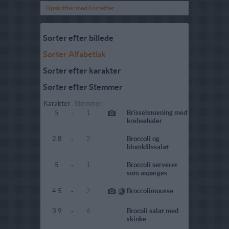
Opskrifter med Forretter
Sorter efter billede
Sorter Alfabetisk
Sorter efter karakter
Sorter efter Stemmer
Karakter
-
Stemmer
5
-
1
Brisselstuvning med
krebsehaler
2.8
-
2
Broccoli og
blomkålssalat
5
-
1
Broccoli serveret
som asparges
4.5
-
2
Broccolimousse
3.9
-
6
Brocoli salat med
skinke