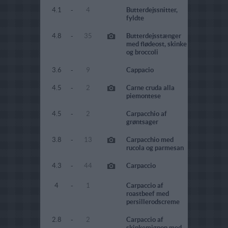
4.1
-
4
Butterdejssnitter,
fyldte
4.8
-
35
Butterdejsstænger
med flødeost, skinke
og broccoli
3.6
-
9
Cappacio
4.5
-
2
Carne cruda alla
piemontese
4.5
-
2
Carpacchio af
grøntsager
3.8
-
13
Carpacchio med
rucola og parmesan
4.3
-
44
Carpaccio
4
-
1
Carpaccio af
roastbeef med
persillerodscreme
2.8
-
2
Carpaccio af
skinkemignon med