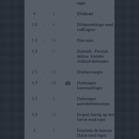
eggs
4
-
1
Dildbrød
3.8
-
4
Dildpandekage med
rodfrugter
1.9
-
26
Dim sum
4.8
-
7
Dolmeh - Persisk
dolma- Iranske
vinblad dolmades
2.5
-
45
Dræbersnegle
4.9
-
38
Dybstegte
kammuslinger
3.5
-
2
Dybstegte
portobellosvampe
4.8
-
10
En god, hurtig og nem
forret med rejer
3
-
2
Ensalada de huevas
(Salat med rogn)