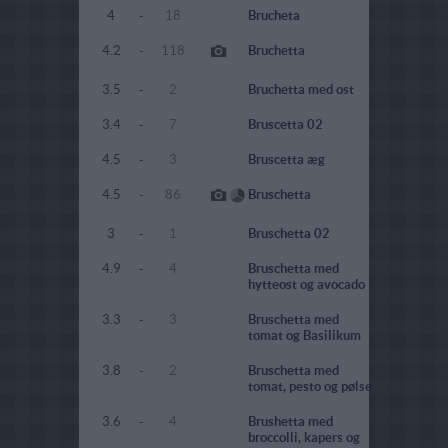
4
-
18
Brucheta
4.2
-
118
Bruchetta
3.5
-
2
Bruchetta med ost
3.4
-
7
Bruscetta 02
4.5
-
3
Bruscetta æg
4.5
-
86
Bruschetta
3
-
1
Bruschetta 02
4.9
-
4
Bruschetta med
hytteost og avocado
3.3
-
3
Bruschetta med
tomat og Basilikum
3.8
-
2
Bruschetta med
tomat, pesto og pølse
3.6
-
4
Brushetta med
broccolli, kapers og