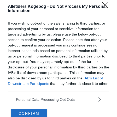
gedeostedip
Alletiders Kogebog -
Do Not Process My Personal
4
-
1
Champignon med
Information
hvidløg-creme
fraiche
If you wish to opt-out of the sale, sharing to third parties, or
3.1
-
10
Charamba
processing of your personal or sensitive information for
targeted advertising by us, please use the below opt-out
3.3
-
2
Chawanmushi
section to confirm your selection. Please note that after your
opt-out request is processed you may continue seeing
1.7
-
11
Chilicheesetops
interest-based ads based on personal information utilized by
4
-
1
Chiligryde
us or personal information disclosed to third parties prior to
your opt-out. You may separately opt-out of the further
5
-
3
Cioppino
disclosure of your personal information by third parties on the
IAB’s list of downstream participants. This information may
2.8
-
26
Citronkylling (forret)
also be disclosed by us to third parties on the
IAB’s List of
4.7
-
3
Cocnag grillet
Downstream Participants
that may further disclose it to other
jomfruhummer og
third parties.
salvie kammusling
Personal Data Processing Opt Outs
3.8
-
26
Cognacmarineret
oksemørebrad
(carpaccio)
CONFIRM