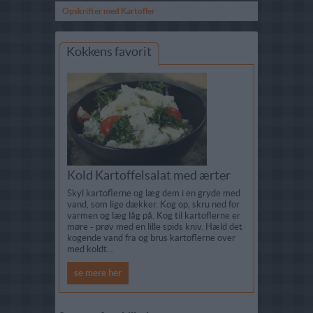
Opskrifter med Kartofler
Kokkens favorit
Kold Kartoffelsalat med ærter
Skyl kartoflerne og læg dem i en gryde med
vand, som lige dækker. Kog op, skru ned for
varmen og læg låg på. Kog til kartoflerne er
møre - prøv med en lille spids kniv. Hæld det
kogende vand fra og brus kartoflerne over
med koldt...
se mere her