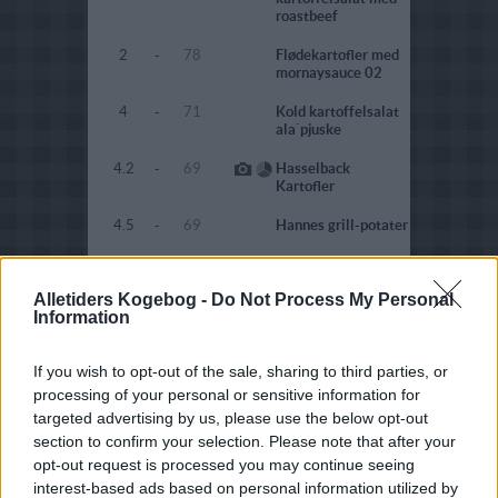
roastbeef
2
-
78
Flødekartofler med
mornaysauce 02
4
-
71
Kold kartoffelsalat
ala`pjuske
4.2
-
69
Hasselback
Kartofler
4.5
-
69
Hannes grill-potater
4.1
-
68
Amerikansk
kartoffelsalat
Alletiders Kogebog -
Do Not Process My Personal
Information
2.3
-
65
Fedtfattige
flødekartofler
If you wish to opt-out of the sale, sharing to third parties, or
4.7
-
64
Kartoffelsalat med
processing of your personal or sensitive information for
cremet dressing
targeted advertising by us, please use the below opt-out
4.6
-
61
Kartoffelpandekage
section to confirm your selection. Please note that after your
(tjekkisk) Også
opt-out request is processed you may continue seeing
kaldet Cmunda eller
interest-based ads based on personal information utilized by
Bramborák