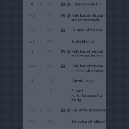
4
-
47
Flødekartofler 09
4.3
-
47
Kold kartoffelsalat i
sur sød marinade
3.8
-
47
Fetakartoffelsalat
2.6
-
46
Tyske klumper
4
-
44
Kold kartoffelsalat
med creme fraiche
4.4
-
43
Kold kartoffelsalat
med fransk sennep
4
-
43
Kartofelsuppe
4.4
-
43
Simpel
kartoffelsuppe fra
østrig
3.9
-
42
Kartoffel-æggekage
4.7
-
42
Julies kartoffelbrød