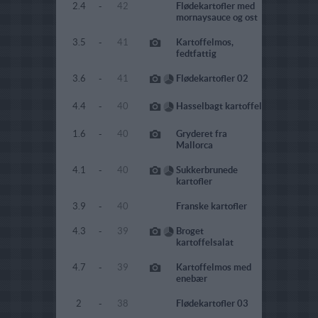
2.4
-
42
Flødekartofler med
mornaysauce og ost
3.5
-
41
Kartoffelmos,
fedtfattig
3.6
-
41
Flødekartofler 02
4.4
-
40
Hasselbagt kartoffel
1.6
-
40
Gryderet fra
Mallorca
4.1
-
40
Sukkerbrunede
kartofler
3.9
-
40
Franske kartofler
4.3
-
39
Broget
kartoffelsalat
4.7
-
39
Kartoffelmos med
enebær
2
-
38
Flødekartofler 03