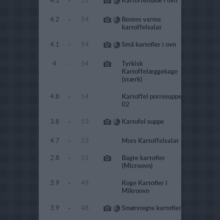
4.1
-
55
Kartoffelbåde i ovn
4.2
-
54
Bentes varme
kartoffelsalat
4.1
-
54
Små kartofler i ovn
4
-
54
Tyrkisk
Kartoffelæggekage
(stærk)
4.8
-
54
Kartoffel porresuppe
02
3.8
-
53
Kartofel suppe
4.7
-
53
Mors Kartoffelsalat
2.8
-
51
Bagte kartofler
(Microovn)
3.9
-
49
Koge Kartofler i
Mikroovn
3.9
-
48
Smørstegte kartofler