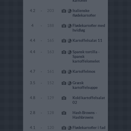
kartofler
4.2
-
203
Italienske
flødekartofler
4
-
188
Flødekartofler med
hvidløg
4.4
-
165
Kartoffelsalat 11
4.4
-
163
Spansk tortilla -
Spansk
kartoffelomelet
4.7
-
161
Kartoffelmos
3.5
-
152
Græsk
kartoffelsuppe
4.8
-
129
Kold kartoffelsalat
02
2.8
-
128
Hash Browns -
Hashbrowns
4.1
-
120
Flødekartofler i fad