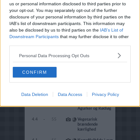
us or personal information disclosed to third parties prior to
4.3
-
60
Brasekartofler -
your opt-out. You may separately opt-out of the further
Brasede kartofler
disclosure of your personal information by third parties on the
IAB’s list of downstream participants. This information may
3
-
60
Verdens bedste
kartoffelsalat (kold)
also be disclosed by us to third parties on the
IAB’s List of
Downstream Participants
that may further disclose it to other
4.1
-
58
Kartoffelsalat 02
third parties.
3
-
58
Græske kartofler 02
Personal Data Processing Opt Outs
2
-
57
Flødekartofler
(fedtfattig)
CONFIRM
4.1
-
57
Kartoffellasagne
4.3
-
56
Kartoffelrøsti
Data Deletion
Data Access
Privacy Policy
4.5
-
55
Kartofelsalat, med
Agurker og Rødløg
4.4
-
55
Vegetarisk
brændende
kærlighed