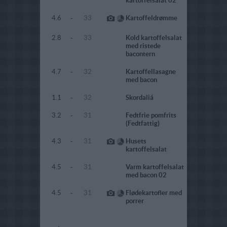
kartoffelsalat 02
4.6
-
33
Kartoffeldrømme
2.8
-
33
Kold kartoffelsalat
med ristede
bacontern
4.7
-
32
Kartoffellasagne
med bacon
1.1
-
32
Skordaliá
3.2
-
31
Fedtfrie pomfrits
(Fedtfattig)
4.3
-
31
Husets
kartoffelsalat
4.5
-
31
Varm kartoffelsalat
med bacon 02
4.5
-
31
Flødekartofler med
porrer