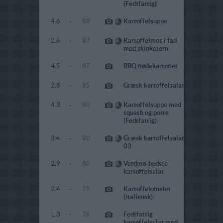
(Fedtfattig)
4.6
-
88
Kartoffelsuppe
2.6
-
87
Kartoffelmos i fad
med skinketern
4.5
-
87
BBQ flødekartofler
2.8
-
85
Græsk kartoffelsalat
4.3
-
80
Kartoffelsuppe med
squash og porre
(Fedtfattig)
3.4
-
80
Græsk kartoffelsalat
03
2.9
-
80
Verdens bedste
kartoffelsalat
2.4
-
79
Kartoffelomelet
(italiensk)
1.3
-
78
Fedtfattig
kartoffelsalat med