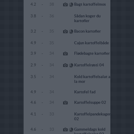
4.2
-
38
Bagt kartoffelmos
3.8
-
36
Sådan koger du
kartofler
3.2
-
35
Bacon kartofler
4.9
-
35
Cajun kartoffelbåde
3.9
-
34
Flødebagte kartofler
2.9
-
34
Kartoffelrøsti 04
3.5
-
34
Kold kartoffelsalat a
la mor
4.9
-
34
Kartofel fad
4.6
-
34
Kartoffelsuppe 02
4.1
-
33
Kartoffelpandekager
02
4.6
-
33
Gammeldags kold