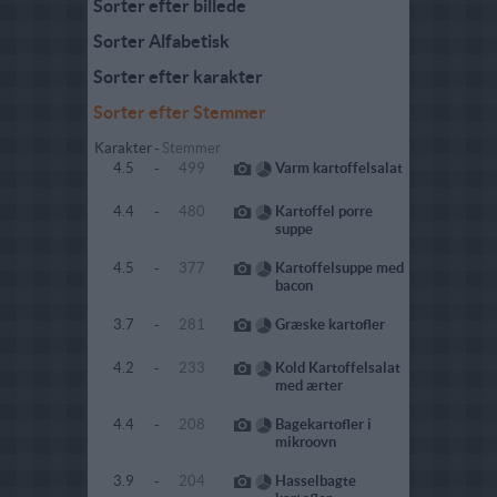
Sorter efter billede
Sorter Alfabetisk
Sorter efter karakter
Sorter efter Stemmer
Karakter
-
Stemmer
4.5
-
499
Varm kartoffelsalat
4.4
-
480
Kartoffel porre
suppe
4.5
-
377
Kartoffelsuppe med
bacon
3.7
-
281
Græske kartofler
4.2
-
233
Kold Kartoffelsalat
med ærter
4.4
-
208
Bagekartofler i
mikroovn
3.9
-
204
Hasselbagte