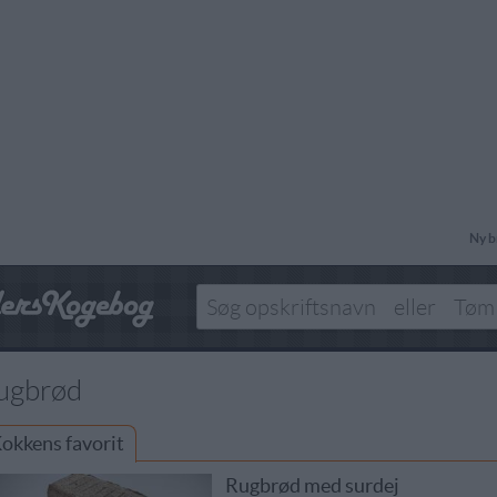
Ny b
ugbrød
okkens favorit
Rugbrød med surdej