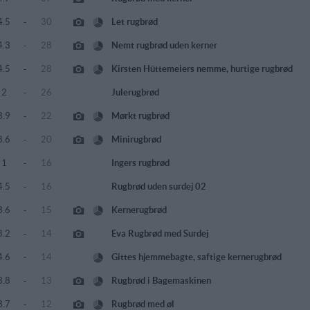
4.5
-
30
Let rugbrød
4.3
-
28
Nemt rugbrød uden kerner
4.5
-
28
Kirsten Hüttemeiers nemme, hurtige rugbrød
2
-
26
Julerugbrød
3.9
-
22
Mørkt rugbrød
3.6
-
20
Minirugbrød
1
-
16
Ingers rugbrød
4.5
-
16
Rugbrød uden surdej 02
3.6
-
15
Kernerugbrød
3.2
-
14
Eva Rugbrød med Surdej
4.6
-
14
Gittes hjemmebagte, saftige kernerugbrød
3.8
-
13
Rugbrød i Bagemaskinen
3.7
-
12
Rugbrød med øl