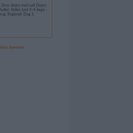
t Drys dejen med salt Dejen
ller. Stilles lunt 3-4 dage -
 brug. Rugbrød: Dag 1.
 efter Stemmer