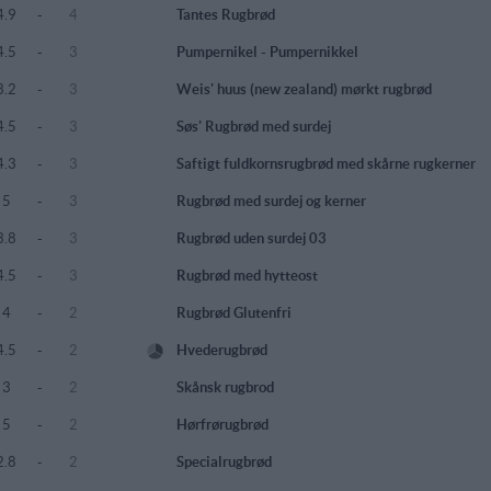
4.9
-
4
Tantes Rugbrød
4.5
-
3
Pumpernikel - Pumpernikkel
3.2
-
3
Weis' huus (new zealand) mørkt rugbrød
4.5
-
3
Søs' Rugbrød med surdej
4.3
-
3
Saftigt fuldkornsrugbrød med skårne rugkerner
5
-
3
Rugbrød med surdej og kerner
3.8
-
3
Rugbrød uden surdej 03
4.5
-
3
Rugbrød med hytteost
4
-
2
Rugbrød Glutenfri
4.5
-
2
Hvederugbrød
3
-
2
Skånsk rugbrod
5
-
2
Hørfrørugbrød
2.8
-
2
Specialrugbrød