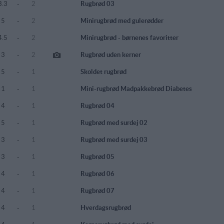
3.3
-
2
Rugbrød 03
5
-
2
Minirugbrød med gulerødder
4.5
-
2
Minirugbrød - børnenes favoritter
3
-
2
Rugbrød uden kerner
5
-
1
Skoldet rugbrød
1
-
1
Mini-rugbrød Madpakkebrød Diabetes
4
-
1
Rugbrød 04
5
-
1
Rugbrød med surdej 02
3
-
1
Rugbrød med surdej 03
3
-
1
Rugbrød 05
4
-
1
Rugbrød 06
4
-
1
Rugbrød 07
4
-
1
Hverdagsrugbrød