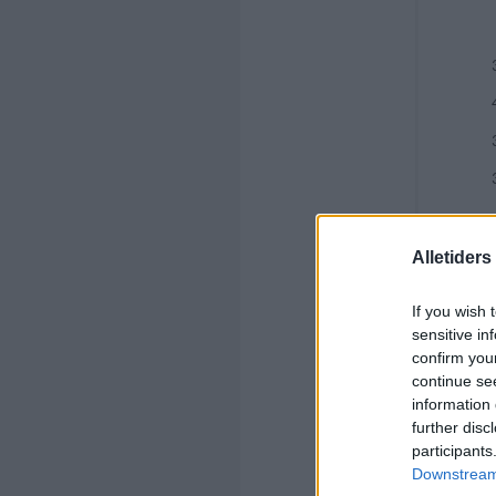
Alletider
If you wish 
sensitive in
confirm you
continue se
information 
further disc
participants
Downstream 