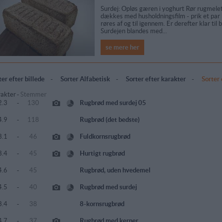
Surdej: Opløs gæren i yoghurt Rør rugmele
dækkes med husholdningsfilm - prik et par hu
røres af og til igennem. Er derefter klar til
Surdejen blandes med...
se mere her
ter efter billede
-
Sorter Alfabetisk
-
Sorter efter karakter
-
Sorter
akter
-
Stemmer
2.3
-
130
Rugbrød med surdej 05
4.9
-
118
Rugbrød (det bedste)
3.1
-
46
Fuldkornsrugbrød
3.4
-
45
Hurtigt rugbrød
4.6
-
45
Rugbrød, uden hvedemel
4.5
-
40
Rugbrød med surdej
3.4
-
38
8-kornsrugbrød
4.7
-
37
Rugbrød med kerner