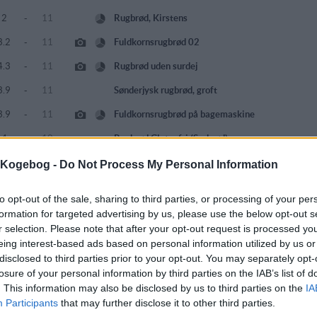
2
-
11
Rugbrød, Kirstens
3.2
-
11
Fuldkornsrugbrød 02
4.3
-
11
Rugbrød uden surdej
3.9
-
11
Sønderjysk rugbrød, groft
3.9
-
11
Fuldkornsrugbrød på bagemaskine
4
-
10
Rugbrød Glutenfri (Surbrød)
2.7
-
10
Glutenfrit mørkt rugbrød
s Kogebog -
Do Not Process My Personal Information
3.4
-
10
Rugbrød med hele rugkerner
to opt-out of the sale, sharing to third parties, or processing of your per
4.2
-
10
Rugbrød med surdej 04
formation for targeted advertising by us, please use the below opt-out s
r selection. Please note that after your opt-out request is processed y
4.4
-
9
Rugbrød på surdej
eing interest-based ads based on personal information utilized by us or
disclosed to third parties prior to your opt-out. You may separately opt-
4.5
-
8
Rugbroed Glutenfri
losure of your personal information by third parties on the IAB’s list of
4.1
-
8
Rugbrød
. This information may also be disclosed by us to third parties on the
IA
Participants
that may further disclose it to other third parties.
3.3
-
8
Surdej til rugbrød