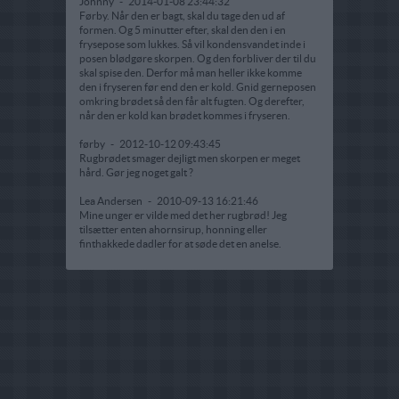
Johnny
-
2014-01-08 23:44:32
Førby. Når den er bagt, skal du tage den ud af
formen. Og 5 minutter efter, skal den den i en
frysepose som lukkes. Så vil kondensvandet inde i
posen blødgøre skorpen. Og den forbliver der til du
skal spise den. Derfor må man heller ikke komme
den i fryseren før end den er kold. Gnid gerneposen
omkring brødet så den får alt fugten. Og derefter,
når den er kold kan brødet kommes i fryseren.
førby
-
2012-10-12 09:43:45
Rugbrødet smager dejligt men skorpen er meget
hård. Gør jeg noget galt ?
Lea Andersen
-
2010-09-13 16:21:46
Mine unger er vilde med det her rugbrød! Jeg
tilsætter enten ahornsirup, honning eller
finthakkede dadler for at søde det en anelse.