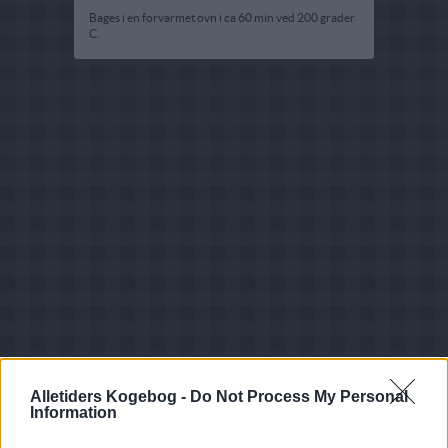
Bages i en forvarmet ovn i ca 60 min ved 200 grader
C.
Alletiders Kogebog -
Do Not Process My Personal
Information
Opskriftsinfo