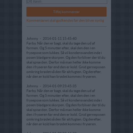
Kommentaren skal godkendes før den bliver synlig
Johnny
-
2014-01-11 15:45:40
Førby. Når den er bagt, skal du tage den ud af
formen. Og 5 minutter efter, skal den den i en
frysepose som lukkes. Så vil kondensvandet inde i
posen blødgøre skorpen. Og den forbliver der til du
skal spise den. Derfor må man heller ikke komme
den i fryseren før end den er kold. Gnid gerneposen
omkring brødet så den får alt fugten. Og derefter,
når den er kold kan brødet kommes i fryseren.
Johnny
-
2014-01-09 23:45:35
Førby. Når den er bagt, skal du tage den ud af
formen. Og 5 minutter efter, skal den den i en
frysepose som lukkes. Så vil kondensvandet inde i
posen blødgøre skorpen. Og den forbliver der til du
skal spise den. Derfor må man heller ikke komme
den i fryseren før end den er kold. Gnid gerneposen
omkring brødet så den får alt fugten. Og derefter,
når den er kold kan brødet kommes i fryseren.