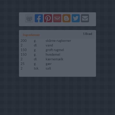
Del
Del
Send
Del
Del
Send
på
på
via
på
på
i
Facebook
Pinterest
GMail
Blogger
Twitter
mail
1 Brød
Ingredienser
200
g.
skårne rugkerner
2
dl.
vand
150
g.
groft rugmel
150
g.
hvedemel
2
dl.
kærnemælk
25
g.
gær
2
tsk.
salt