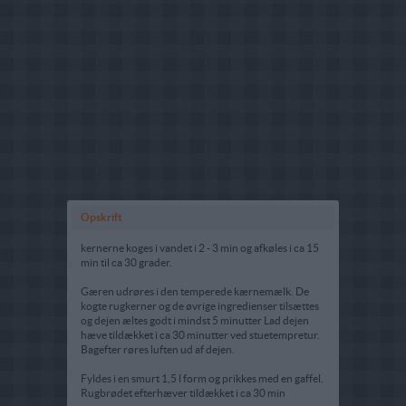
Opskrift
kernerne koges i vandet i 2 - 3 min og afkøles i ca 15
min til ca 30 grader.
Gæren udrøres i den temperede kærnemælk. De
kogte rugkerner og de øvrige ingredienser tilsættes
og dejen æltes godt i mindst 5 minutter Lad dejen
hæve tildækket i ca 30 minutter ved stuetempretur.
Bagefter røres luften ud af dejen.
Fyldes i en smurt 1,5 l form og prikkes med en gaffel.
Rugbrødet efterhæver tildækket i ca 30 min