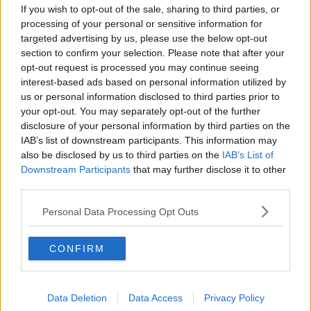
If you wish to opt-out of the sale, sharing to third parties, or
Ret :
Brød boller kiks
-
Rugbrød
processing of your personal or sensitive information for
targeted advertising by us, please use the below opt-out
Hovedingrediens :
Mel
-
Rugmel
section to confirm your selection. Please note that after your
Fryseegnet : Er fryseegnet
opt-out request is processed you may continue seeing
interest-based ads based on personal information utilized by
Indsendt af : DortheANielsen
us or personal information disclosed to third parties prior to
Indsendt :
2009-08-21
your opt-out. You may separately opt-out of the further
disclosure of your personal information by third parties on the
IAB’s list of downstream participants. This information may
Bedøm retten
also be disclosed by us to third parties on the
IAB’s List of
Brugernes vurdering:
4.3
(
3
stemmer
)
Downstream Participants
that may further disclose it to other
third parties.
Din vurdering:
Personal Data Processing Opt Outs
CONFIRM
Data Deletion
Data Access
Privacy Policy