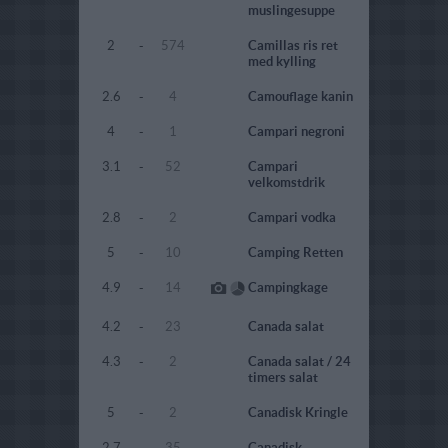
muslingesuppe
2
-
574
Camillas ris ret
med kylling
2.6
-
4
Camouflage kanin
4
-
1
Campari negroni
3.1
-
52
Campari
velkomstdrik
2.8
-
2
Campari vodka
5
-
10
Camping Retten
4.9
-
14
Campingkage
4.2
-
23
Canada salat
4.3
-
2
Canada salat / 24
timers salat
5
-
2
Canadisk Kringle
2.7
-
35
Canadisk