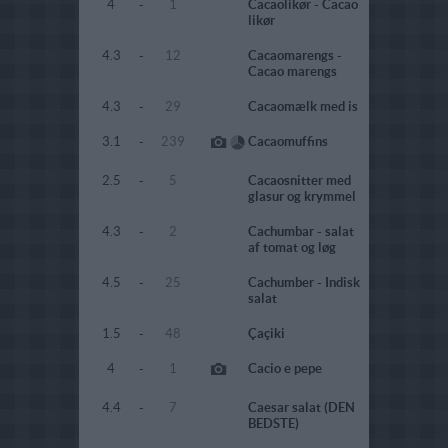
4
-
1
Cacaolikør - Cacao
likør
4.3
-
12
Cacaomarengs -
Cacao marengs
4.3
-
29
Cacaomælk med is
3.1
-
239
Cacaomuffins
2.5
-
5
Cacaosnitter med
glasur og krymmel
4.3
-
2
Cachumbar - salat
af tomat og løg
4.5
-
25
Cachumber - Indisk
salat
1.5
-
48
Çaçiki
4
-
1
Cacio e pepe
4.4
-
7
Caesar salat (DEN
BEDSTE)