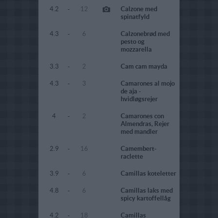
4.2
-
12
Calzone med
spinatfyld
4.3
-
6
Calzonebrød med
pesto og
mozzarella
3.3
-
2
Cam cam mayda
4.3
-
3
Camarones al mojo
de aja -
hvidløgsrejer
4
-
2
Camarones con
Almendras, Rejer
med mandler
2.9
-
16
Camembert-
raclette
3.9
-
6
Camillas koteletter
4.8
-
6
Camillas laks med
spicy kartoffellåg
4.2
-
18
Camillas