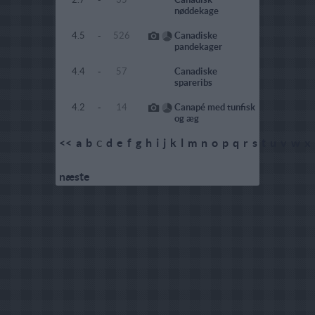
nøddekage
4.5
-
526
Canadiske
pandekager
4.4
-
57
Canadiske
spareribs
4.2
-
14
Canapé med tunfisk
og æg
c
<<
a
b
d
e
f
g
h
i
j
k
l
m
n
o
p
q
r
s
t
u
v
w
x
næste