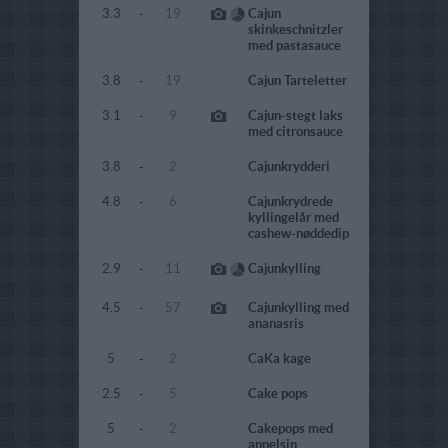
3.3
-
19
Cajun
skinkeschnitzler
med pastasauce
3.8
-
19
Cajun Tarteletter
3.1
-
9
Cajun-stegt laks
med citronsauce
3.8
-
2
Cajunkrydderi
4.8
-
6
Cajunkrydrede
kyllingelår med
cashew-nøddedip
2.9
-
11
Cajunkylling
4.5
-
57
Cajunkylling med
ananasris
5
-
2
CaKa kage
2.5
-
5
Cake pops
5
-
2
Cakepops med
appelsin