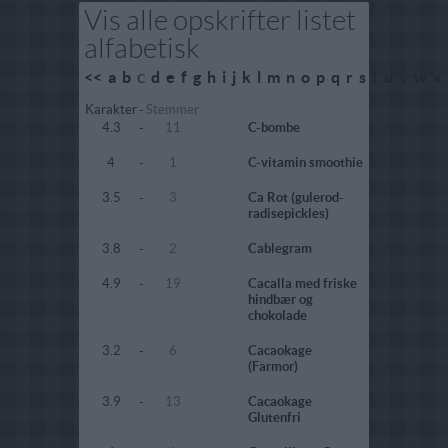
Vis alle opskrifter listet
alfabetisk
c
<<
a
b
d
e
f
g
h
i
j
k
l
m
n
o
p
q
r
s
t
u
v
w
x
Karakter
-
Stemmer
4.3
-
11
C-bombe
4
-
1
C-vitamin smoothie
3.5
-
3
Ca Rot (gulerod-
radisepickles)
3.8
-
2
Cablegram
4.9
-
19
Cacalla med friske
hindbær og
chokolade
3.2
-
6
Cacaokage
(Farmor)
3.9
-
13
Cacaokage
Glutenfri