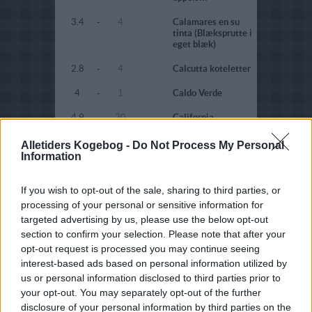
3.4
-
4
Calamares en su
tinta (Blæksprutte i
eget blæk)
2.8
-
4
Calcutta koteletter
4
-
1
Caldo Verde
4.9
-
20
California
Brownies
Alletiders Kogebog -
Do Not Process My Personal
4.1
-
15
California
Information
Lemonade
4
-
1
California Sunshine
If you wish to opt-out of the sale, sharing to third parties, or
processing of your personal or sensitive information for
3.2
-
11
Californiasalat
targeted advertising by us, please use the below opt-out
(Fedtfattig)
section to confirm your selection. Please note that after your
opt-out request is processed you may continue seeing
3.8
-
3
Californiastænger
interest-based ads based on personal information utilized by
4.5
-
1
Californisk
us or personal information disclosed to third parties prior to
citronkage -
your opt-out. You may separately opt-out of the further
Diabetes
disclosure of your personal information by third parties on the