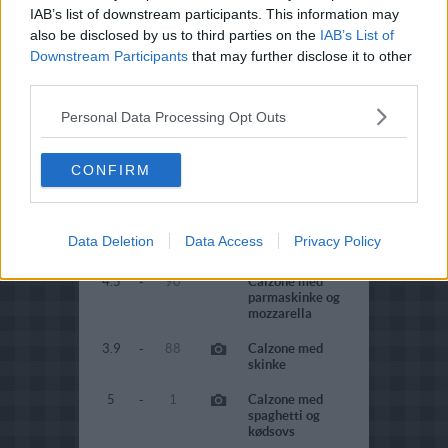
4.5
-
2
Callos a la
IAB’s list of downstream participants. This information may
Madrileña (Kallun
also be disclosed by us to third parties on the
IAB’s List of
med kalveføder)
Downstream Participants
that may further disclose it to other
third parties.
3.1
-
5
Calvados flamberet
oksemørbrad
Personal Data Processing Opt Outs
5
-
1
Calypso
4
-
1
Calzoncini med
CONFIRM
artiskokker og
mælkebøtter
4.4
-
12
Calzone med
Data Deletion
Data Access
Privacy Policy
grøntsagsfyld
4.5
-
90
Calzone med
parmaskinke og
mozzarella
3.9
-
88
Calzone med
skinke
5
-
1
Calzone med
spaghetti og
kødsovs