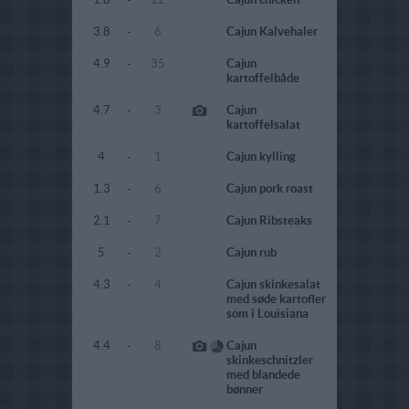
3.8
-
6
Cajun Kalvehaler
4.9
-
35
Cajun
kartoffelbåde
4.7
-
3
Cajun
kartoffelsalat
4
-
1
Cajun kylling
1.3
-
6
Cajun pork roast
2.1
-
7
Cajun Ribsteaks
5
-
2
Cajun rub
4.3
-
4
Cajun skinkesalat
med søde kartofler
som i Louisiana
4.4
-
8
Cajun
skinkeschnitzler
med blandede
bønner