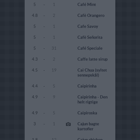
5
-
1
Café Mint
4.8
-
2
Cafè Orangero
5
-
1
Cafe Savoy
5
-
1
Cafè Señorita
5
-
31
Café Speciale
4.3
-
2
Caffe latte sirup
4.5
-
19
Cai Chua (syltet
sennepskål)
4.4
-
5
Caipirinha
4.9
-
9
Caipirinha - Den
helt rigtige
4.9
-
5
Caipiroska
3
-
1
Cajun bagte
kartofler
1.8
-
12
Cajun chicken