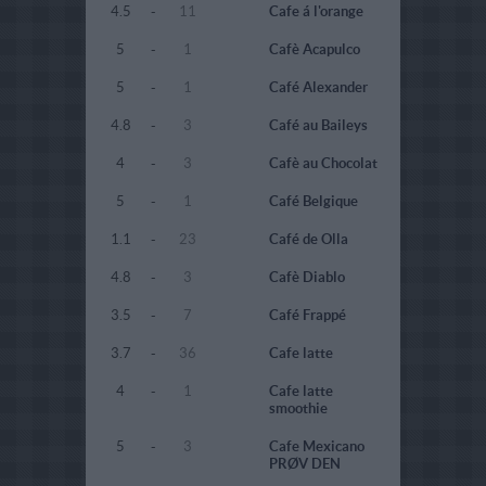
4.5
-
11
Cafe á l'orange
5
-
1
Cafè Acapulco
5
-
1
Café Alexander
4.8
-
3
Café au Baileys
4
-
3
Cafè au Chocolat
5
-
1
Café Belgique
1.1
-
23
Café de Olla
4.8
-
3
Cafè Diablo
3.5
-
7
Café Frappé
3.7
-
36
Cafe latte
4
-
1
Cafe latte
smoothie
5
-
3
Cafe Mexicano
PRØV DEN