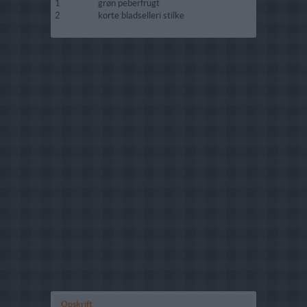
1
grøn peberfrugt
2
korte bladselleri stilke
Opskrift