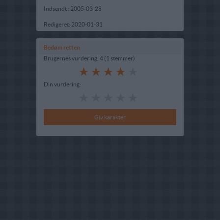
Indsendt :
2005-03-28
Redigeret:
2020-01-31
Bedøm retten
Brugernes vurdering:
4
(
1
stemmer
)
Din vurdering: