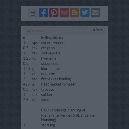
Del
Del
Send
Del
Del
Send
på
på
via
på
på
i
Facebook
Pinterest
GMail
Blogger
Twitter
mail
4 Pers.
Ingredienser
6
kyllingefileter
1
spsk.
cajun krydderi
0.5
tsk.
oregano
1
tsk.
sød paprika
1.25
dl.
hvedemel
0.5
peberfrugt
120
g.
klaret smør
1
dl.
mad olie
2
fed
finthakket hvidløg
425
g.
flået hakket tomater
0.5
tsk.
tabasco
1
tsk.
sukker
2.5
dl.
vand
Cajun grønsags blanding af:
(der skal anvendes 5 dl. af denne
blanding)
1
stort løg