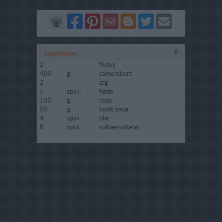
Del
Del
Send
Del
Del
Send
på
på
via
på
på
i
Facebook
Pinterest
GMail
Blogger
Twitter
mail
6
Ingredienser
2
flutes
400
g.
camembert
2
æg
5
spsk.
fløde
100
g.
rasp
50
g.
koldt smør
4
spsk.
olie
8
spsk.
solbærsyltetøj