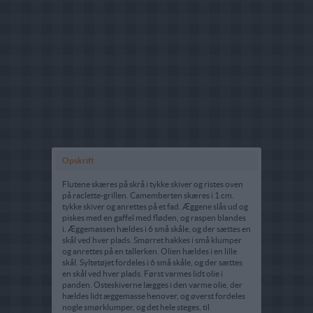
Opskrift
Flutene skæres på skrå i tykke skiver og ristes oven
på raclette-grillen. Camemberten skæres i 1 cm.
tykke skiver og anrettes på et fad. Æggene slås ud og
piskes med en gaffel med fløden, og raspen blandes
i. Æggemassen hældes i 6 små skåle, og der sættes en
skål ved hver plads. Smørret hakkes i små klumper
og anrettes på en tallerken. Olien hældes i en lille
skål. Syltetøjet fordeles i 6 små skåle, og der sættes
en skål ved hver plads. Først varmes lidt olie i
panden. Osteskiverne lægges i den varme olie, der
hældes lidt æggemasse henover, og øverst fordeles
nogle smørklumper, og det hele steges, til