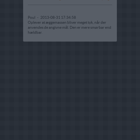
Poul
-
2013-08-31 17:34:58
Oplever at æggemassen bliver meget tyk, når der
anvendes de angivne mål. Den er mere smørbar end
hældbar.