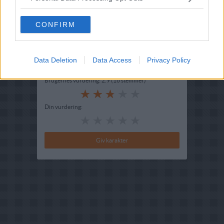
Ret :
Hovedretter
-
Diverse Hovedretter
Hovedingrediens :
Oste
-
Brie - Camembert
CONFIRM
Indsendt :
2003-10-04
Data Deletion
Data Access
Privacy Policy
Bedøm retten
Brugernes vurdering:
2.9
(
16
stemmer
)
Din vurdering: