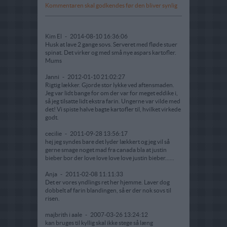
Kommentaren skal godkendes før den bliver synlig
Kim El
-
2014-08-10 16:36:06
Husk at lave 2 gange sovs. Serveret med fløde stuer
spinat. Det virker og med små nye aspars kartofler.
Mums
Janni
-
2012-01-10 21:02:27
Rigtig lækker. Gjorde stor lykke ved aftensmaden.
Jeg var lidt bange for om der var for meget eddike i,
så jeg tilsatte lidt ekstra farin. Ungerne var vilde med
det! Vi spiste halve bagte kartofler til, hvilket virkede
godt.
cecilie
-
2011-09-28 13:56:17
hej jeg syndes bare det lyder lækkert og jeg vil så
gerne smage noget mad fra canada bla at justin
bieber bor der love love love love justin bieber......
Anja
-
2011-02-08 11:11:33
Det er vores yndlings ret her hjemme. Laver dog
dobbelt af farin blandingen, så er der nok sovs til
risen.
majbrith i aale
-
2007-03-26 13:24:12
kan bruges til kyllig skal ikke stege så læng