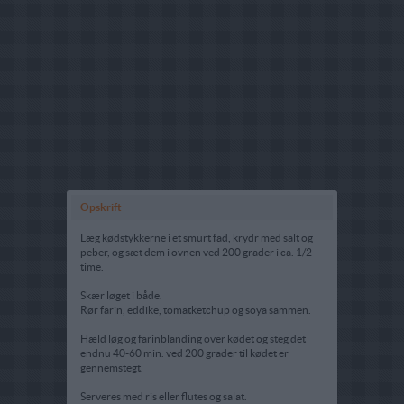
Opskrift
Læg kødstykkerne i et smurt fad, krydr med salt og
peber, og sæt dem i ovnen ved 200 grader i ca. 1/2
time.
Skær løget i både.
Rør farin, eddike, tomatketchup og soya sammen.
Hæld løg og farinblanding over kødet og steg det
endnu 40-60 min. ved 200 grader til kødet er
gennemstegt.
Serveres med ris eller flutes og salat.