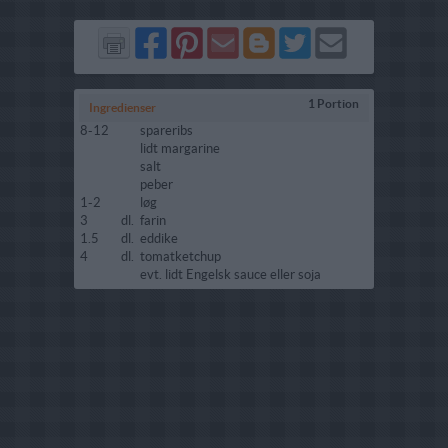
Del
Del
Send
Del
Del
Send
på
på
via
på
på
i
Facebook
Pinterest
GMail
Blogger
Twitter
mail
1 Portion
Ingredienser
8-12
spareribs
lidt margarine
salt
peber
1-2
løg
3
dl.
farin
1.5
dl.
eddike
4
dl.
tomatketchup
evt. lidt Engelsk sauce eller soja