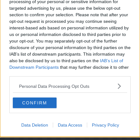
processing of your personal or sensitive information for
Hovedingrediens :
Svinekød
-
Spareribs
targeted advertising by us, please use the below opt-out
Oprindelsesland :
Canada
section to confirm your selection. Please note that after your
opt-out request is processed you may continue seeing
Indsendt :
2002-01-01
interest-based ads based on personal information utilized by
Redigeret:
2025-03-28
us or personal information disclosed to third parties prior to
your opt-out. You may separately opt-out of the further
disclosure of your personal information by third parties on the
Bedøm retten
IAB’s list of downstream participants. This information may
Brugernes vurdering:
4.4
(
57
stemmer
)
also be disclosed by us to third parties on the
IAB’s List of
Downstream Participants
that may further disclose it to other
Din vurdering:
third parties.
Personal Data Processing Opt Outs
CONFIRM
Data Deletion
Data Access
Privacy Policy