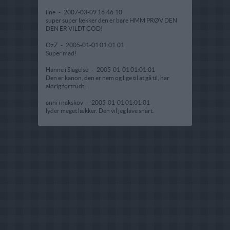
line
-
2007-03-09 16:46:10
super super lækker den er bare HMM PRØV DEN
DEN ER VILDT GOD!
OzZ
-
2005-01-01 01:01:01
Super mad!
Hanne i Slagelse
-
2005-01-01 01:01:01
Den er kanon, den er nem og lige til at gå til, har
aldrig fortrudt...
anni i nakskov
-
2005-01-01 01:01:01
lyder meget lækker. Den vil jeg lave snart.