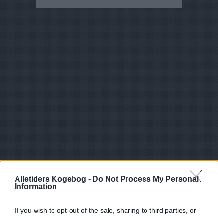
Alletiders Kogebog -
Do Not Process My Personal
Information
Opskriftsinfo
Ret :
Hovedretter
-
Div hovedretter i ovn
If you wish to opt-out of the sale, sharing to third parties, or