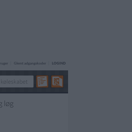
ruger
Glemt adgangskoder
LOGIND
g løg