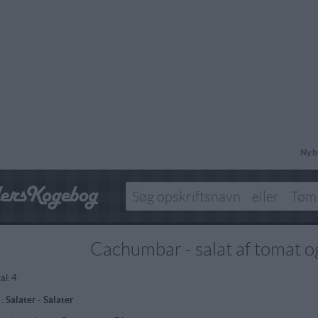
Ny b
Cachumbar - salat af tomat o
al:
4
 :
Salater
-
Salater