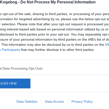
s Kogebog -
Do Not Process My Personal Information
mentar fra:
to opt-out of the sale, sharing to third parties, or processing of your per
mmentar:
formation for targeted advertising by us, please use the below opt-out s
r selection. Please note that after your opt-out request is processed y
eing interest-based ads based on personal information utilized by us or
disclosed to third parties prior to your opt-out. You may separately opt-
losure of your personal information by third parties on the IAB’s list of
. This information may also be disclosed by us to third parties on the
IA
Participants
that may further disclose it to other third parties.
mentaren skal godkendes før den bliver synlig
mmentarer
sfrau
-
2008-02-18 18:27:44
l Data Processing Opt Outs
 smagte dejligt med det friskhakkede koriander, men ned citronsaften var det lig
 jeg forsøger igen og blander lige dele citron og olie..
CONFIRM
mails
-
Privatlivspolitik
-
Kontakt
-
Om os
-
Copyright © Alletiders
Data Deletion
Data Access
Privacy Policy