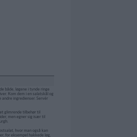
e både, løgene i tynde ringe
iver. Kom dem i en salatskål og
 andre ingredienser. Servér
et glimrende tilbehør til
ider, men egner sig især til
urgh.
kostsalat, hvor man også kan
er, for eksempel hakkede løg,