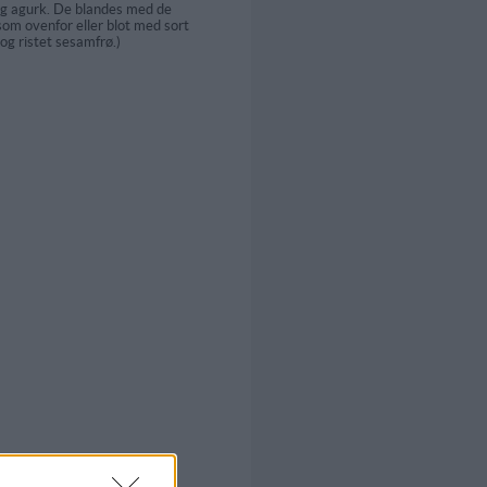
og agurk. De blandes med de
om ovenfor eller blot med sort
 og ristet sesamfrø.)