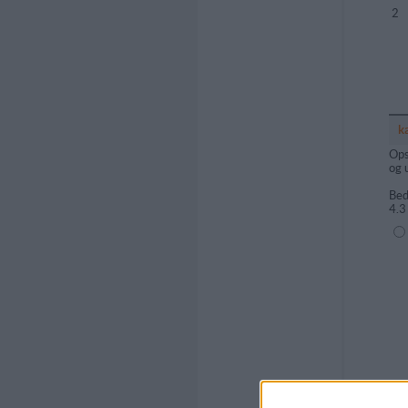
2
k
Ops
og 
Bed
4.3
(1=