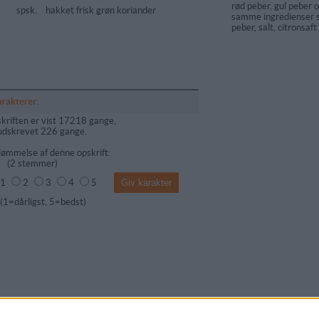
rød peber, gul peber 
spsk.
hakket frisk grøn koriander
samme ingredienser s
peber, salt, citronsaft
arakterer:
kriften er vist 17218 gange,
udskrevet 226 gange.
ømmelse af denne opskrift:
(
2
stemmer)
1
2
3
4
5
dårligst, 5=bedst)