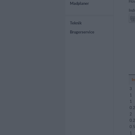
Hov
Madplaner
Ind
Teknik
Brugerservice
I
3
1
1
0.
2
0.
0.
1