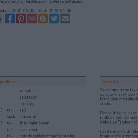
edingrediens :
Grøntsager
-
Diverse grøntsager
sendt :
2003-06-03
Red :
2024-01-08
Del
Del
Send
Del
Del
Send
på
på
via
på
på
i
Facebook
Pinterest
GMail
Blogger
Twitter
mail
ngredienser:
Opskrift:
Skær tomaterne i tynd
tomater
og agurken i tynde sk
salatagurk
bland dem med alle de
stort løg
straks.
25
tsk.
salt
Denne friske salat er 
spsk.
citronsaft
praktisk talt alle målt
Kebab og Tandoori M
25
tsk.
friskmalet peber
5
tsk.
chili peber
(Dette er en frisk rå
tsk.
ristede spidskommenfrø stødes
bruge andre grøntsag