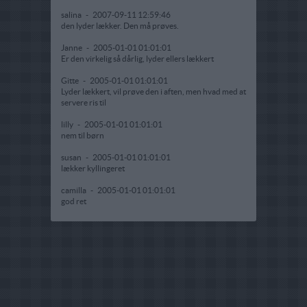
salina
-
2007-09-11 12:59:46
den lyder lækker. Den må prøves.
Janne
-
2005-01-01 01:01:01
Er den virkelig så dårlig, lyder ellers lækkert
Gitte
-
2005-01-01 01:01:01
Lyder lækkert, vil prøve den i aften, men hvad med at
servere ris til
lilly
-
2005-01-01 01:01:01
nem til børn
susan
-
2005-01-01 01:01:01
lækker kyllingeret
camilla
-
2005-01-01 01:01:01
god ret