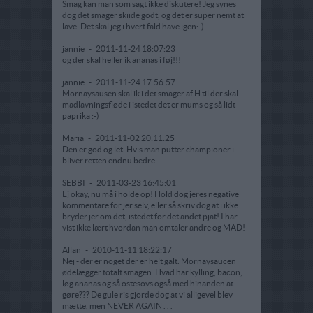
Smag kan man som sagt ikke diskutere! Jeg synes
dog det smager skiide godt, og det er super nemt at
lave. Det skal jeg i hvert fald have igen:-)
jannie
-
2011-11-24 18:07:23
og der skal heller ik ananas i føj!!!
jannie
-
2011-11-24 17:56:57
Mornaysausen skal ik i det smager af H til der skal
madlavningsfløde i istedet det er mums og så lidt
paprika :-)
Maria
-
2011-11-02 20:11:25
Den er god og let. Hvis man putter championer i
bliver retten endnu bedre.
SEBBI
-
2011-03-23 16:45:01
Ej okay, nu må i holde op! Hold dog jeres negative
kommentare for jer selv, eller så skriv dog at i ikke
bryder jer om det, istedet for det andet pjat! I har
vist ikke lært hvordan man omtaler andre og MAD!
Allan
-
2010-11-11 18:22:17
Nej - der er noget der er helt galt. Mornaysaucen
ødelægger totalt smagen. Hvad har kylling, bacon,
løg ananas og så ostesovs også med hinanden at
gøre??? De gule ris gjorde dog at vi alligevel blev
mætte, men NEVER AGAIN . . .