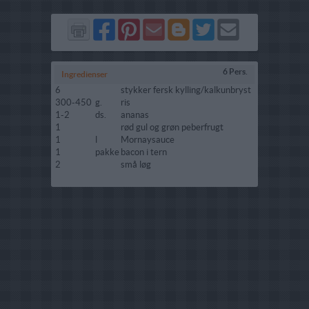
Del
Del
Send
Del
Del
Send
på
på
via
på
på
i
Facebook
Pinterest
GMail
Blogger
Twitter
mail
6 Pers.
Ingredienser
6
stykker fersk kylling/kalkunbryst
300-450
g.
ris
1-2
ds.
ananas
1
rød gul og grøn peberfrugt
1
l
Mornaysauce
1
pakke
bacon i tern
2
små løg