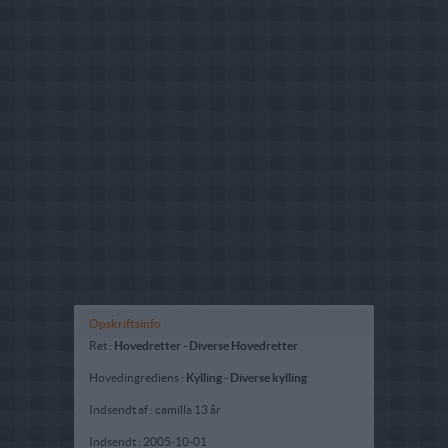
Opskriftsinfo
Ret :
Hovedretter
-
Diverse Hovedretter
Hovedingrediens :
Kylling
-
Diverse kylling
Indsendt af : camilla 13 år
Indsendt :
2005-10-01