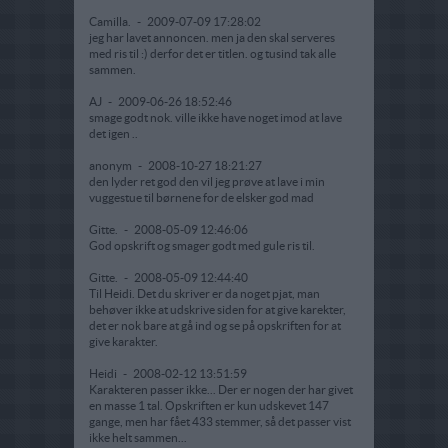
Camilla.
-
2009-07-09 17:28:02
jeg har lavet annoncen. men ja den skal serveres
med ris til :) derfor det er titlen. og tusind tak alle
sammen.
AJ
-
2009-06-26 18:52:46
smage godt nok. ville ikke have noget imod at lave
det igen ..
anonym
-
2008-10-27 18:21:27
den lyder ret god den vil jeg prøve at lave i min
vuggestue til børnene for de elsker god mad
Gitte.
-
2008-05-09 12:46:06
God opskrift og smager godt med gule ris til.
Gitte.
-
2008-05-09 12:44:40
Til Heidi. Det du skriver er da noget pjat, man
behøver ikke at udskrive siden for at give karekter,
det er nok bare at gå ind og se på opskriften for at
give karakter.
Heidi
-
2008-02-12 13:51:59
Karakteren passer ikke... Der er nogen der har givet
en masse 1 tal. Opskriften er kun udskevet 147
gange, men har fået 433 stemmer, så det passer vist
ikke helt sammen...