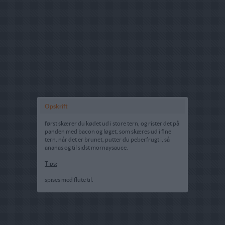
Opskrift
først skærer du kødet ud i store tern, og rister det på
panden med bacon og løget, som skæres ud i fine
tern. når det er brunet, putter du peberfrugt i, så
ananas og til sidst mornaysauce.
Tips:
spises med flute til.