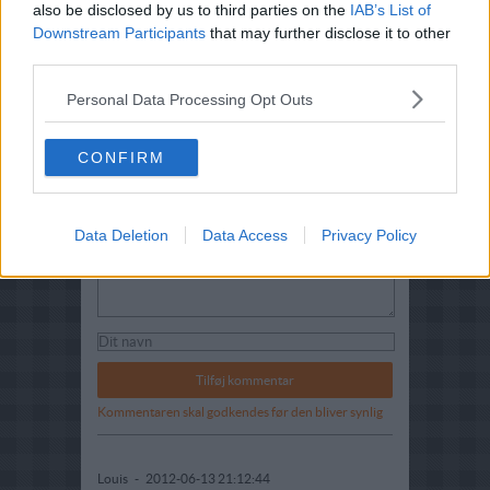
also be disclosed by us to third parties on the
IAB’s List of
Downstream Participants
that may further disclose it to other
third parties.
Personal Data Processing Opt Outs
CONFIRM
Komentarer
Data Deletion
Data Access
Privacy Policy
Kommentaren skal godkendes før den bliver synlig
Louis
-
2012-06-13 21:12:44