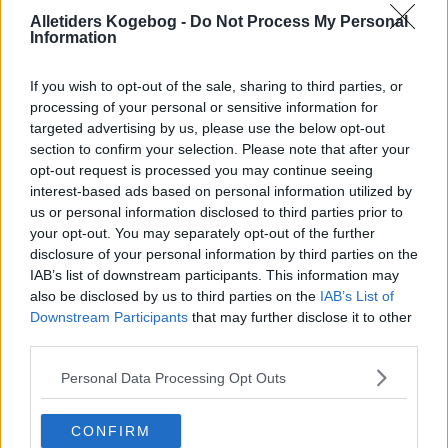
Alletiders Kogebog -
Do Not Process My Personal
2.4
-
5
Enebærhusets
Information
koldskål
2.3
-
6
Fersken koldskål
If you wish to opt-out of the sale, sharing to third parties, or
processing of your personal or sensitive information for
2.6
-
7
Fersken koldskål 02
targeted advertising by us, please use the below opt-out
2.5
-
4
Frugtkoldskål med
section to confirm your selection. Please note that after your
hvidvin
opt-out request is processed you may continue seeing
interest-based ads based on personal information utilized by
1
-
19
Jordbærkoldskål med
honning
us or personal information disclosed to third parties prior to
your opt-out. You may separately opt-out of the further
2.3
-
10
Kold sommer
disclosure of your personal information by third parties on the
IAB’s list of downstream participants. This information may
3.7
-
12
Pink koldskål
also be disclosed by us to third parties on the
IAB’s List of
4.8
-
8
Salmonellafri
Downstream Participants
that may further disclose it to other
koldskål
third parties.
2.7
-
6
Sønderjydsk koldskål
Personal Data Processing Opt Outs
3.2
-
9
Tivoli koldskål
CONFIRM
3
-
3
Rabarberkoldskål