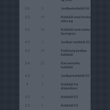
3.5
-
3
Jordbærkoldskål 06
3.2
-
18
Koldskål med fersken
uden æg
3.1
-
10
Koldskål med stekte
havregryn
4.7
-
3
Jordbær koldskål 02
4.2
-
10
Fedtfattig jordbær
koldskål
2.4
-
22
Kærnemælks
koldskål
4.3
-
3
Jordbærkoldskål 02
4
-
1
Koldskål for
diabetikere
3.3
-
4
Koldskål 02
2.3
-
5
Koldskål 03