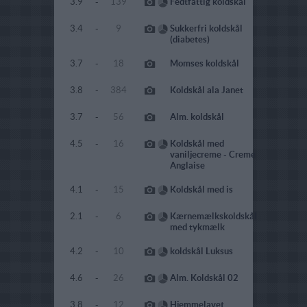
3.9
-
139
Fedtfattig koldskål
3.4
-
9
Sukkerfri koldskål
(diabetes)
3.7
-
18
Momses koldskål
3.8
-
384
Koldskål ala Janet
3.7
-
56
Alm. koldskål
4.5
-
16
Koldskål med
vaniljecreme - Creme
Anglaise
4.1
-
15
Koldskål med is
2.1
-
6
Kærnemælkskoldskål
med tykmælk
4.2
-
10
koldskål Luksus
4.6
-
26
Alm. Koldskål 02
3.8
-
12
Hjemmelavet