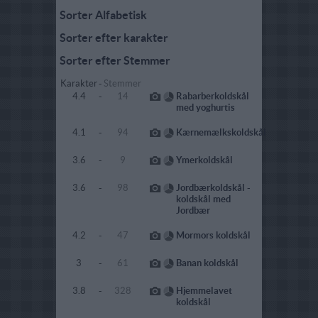
Sorter Alfabetisk
Sorter efter karakter
Sorter efter Stemmer
Karakter
-
Stemmer
4.4
-
14
Rabarberkoldskål
med yoghurtis
4.1
-
94
Kærnemælkskoldskål
3.6
-
9
Ymerkoldskål
3.6
-
98
Jordbærkoldskål -
koldskål med
Jordbær
4.2
-
47
Mormors koldskål
3
-
61
Banan koldskål
3.8
-
328
Hjemmelavet
koldskål