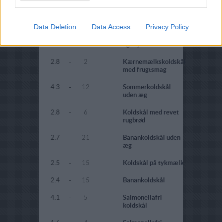
(uden kærnemælk)
3.5
-
11
Jordbærkoldskål
Data Deletion
Data Access
Privacy Policy
1.6
-
8
Koldskål med banan
og mysli
2.8
-
2
Kærnemælkskoldskål
med frugtsmag
4.3
-
12
Sommerkoldskål
uden æg
2.8
-
6
Koldskål med revet
rugbrød
2.7
-
21
Banankoldskål uden
æg
2.5
-
15
Koldskål på tykmælk
2.4
-
15
Banankoldskål
4.1
-
5
Salmonellafri
koldskål