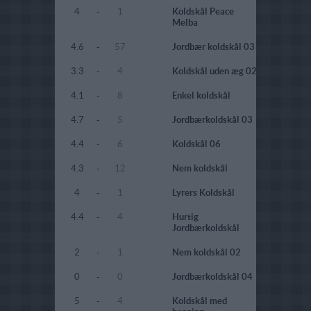
4
-
1
Koldskål Peace
Melba
4.6
-
57
Jordbær koldskål 03
3.3
-
4
Koldskål uden æg 02
4.1
-
8
Enkel koldskål
4.7
-
5
Jordbærkoldskål 03
4.4
-
6
Koldskål 06
4.3
-
12
Nem koldskål
4
-
1
Lyrers Koldskål
4.4
-
4
Hurtig
Jordbærkoldskål
2
-
1
Nem koldskål 02
0
-
0
Jordbærkoldskål 04
5
-
4
Koldskål med