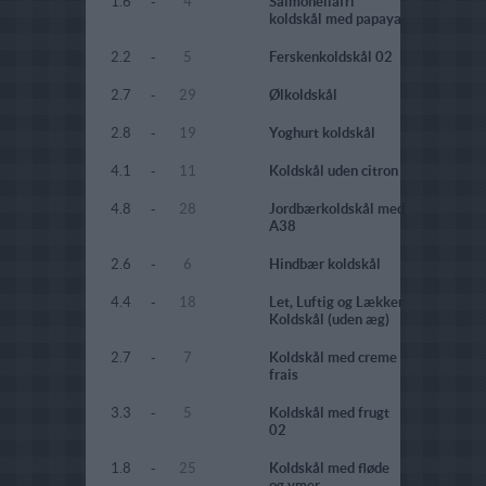
1.6
-
4
Salmonellafri
koldskål med papaya
2.2
-
5
Ferskenkoldskål 02
2.7
-
29
Ølkoldskål
2.8
-
19
Yoghurt koldskål
4.1
-
11
Koldskål uden citron
4.8
-
28
Jordbærkoldskål med
A38
2.6
-
6
Hindbær koldskål
4.4
-
18
Let, Luftig og Lækker
Koldskål (uden æg)
2.7
-
7
Koldskål med creme
frais
3.3
-
5
Koldskål med frugt
02
1.8
-
25
Koldskål med fløde
og ymer