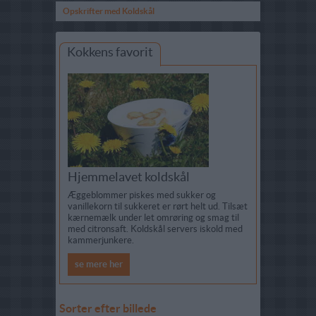
Opskrifter med Koldskål
Kokkens favorit
Hjemmelavet koldskål
Æggeblommer piskes med sukker og
vanillekorn til sukkeret er rørt helt ud. Tilsæt
kærnemælk under let omrøring og smag til
med citronsaft. Koldskål servers iskold med
kammerjunkere.
se mere her
Sorter efter billede