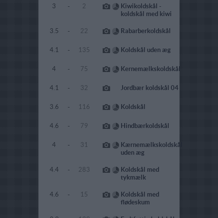
3
-
2
Kiwikoldskål -
koldskål med kiwi
3.5
-
22
Rabarberkoldskål
4.1
-
135
Koldskål uden æg
4
-
75
Kernemælkskoldskål
4.1
-
32
Jordbær koldskål 04
3.6
-
116
Koldskål
4.6
-
79
Hindbærkoldskål
4
-
31
Kærnemælkskoldskål
uden æg
4.4
-
283
Koldskål med
tykmælk
4.6
-
15
Koldskål med
flødeskum