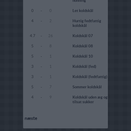
honning
0
-
0
Let koldskål
4
-
2
Hurtig fedtfattig
koldskål
4.7
-
26
Koldskål 07
5
-
8
Koldskål 08
5
-
1
Koldskål 10
3
-
1
Koldskål (fed)
3
-
1
Koldskål (fedtfattig)
5
-
7
Sommer koldskål
4
-
9
Koldskål uden æg og
tilsat sukker
næste