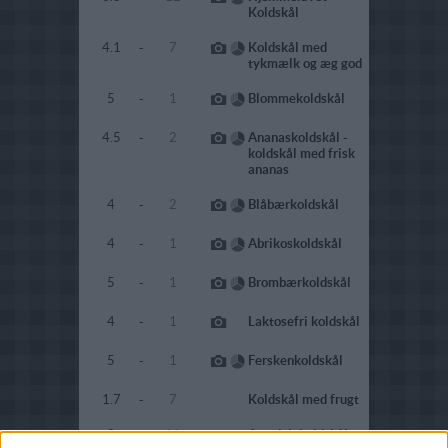
Koldskål
4.1
-
7
Koldskål med
tykmælk og æg god
5
-
1
Blommekoldskål
4.5
-
2
Ananaskoldskål -
koldskål med frisk
ananas
4
-
2
Blåbærkoldskål
4
-
1
Abrikoskoldskål
5
-
1
Brombærkoldskål
4
-
1
Laktosefri koldskål
5
-
1
Ferskenkoldskål
1.7
-
7
Koldskål med frugt
2
-
11
Appelsinkoldskål