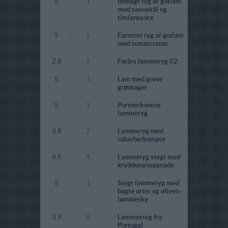
5
-
1
Indbagt ryg af gotlam
med savoykål og
timiansauce
5
-
1
Farseret ryg af gotlam
med tomatcreme
2.8
-
2
Forårs lammeryg 02
5
-
1
Lam med grove
grønsager
5
-
1
Portnerkonens
lammeryg
3.8
-
2
Lammeryg med
rabarberkompot
4.5
-
4
Lammeryg stegt med
krydderurtepanade
5
-
1
Stegt lammeryg med
bagte urter og oliven-
lammesky
3.9
-
8
Lammesteg fra
Portugal