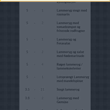
kyllingebryst
5
-
1
Lammeryg stegt med
rosmarin
5
-
2
Lammeryg med
tomatkompot og
friterede rodfrugter
5
-
1
Lammeryg og
Fetasalat
5
-
2
Lammeryg og salat
med flødemarinade
5
-
4
Røget lammeryg /
lammekoteletter
5
-
1
Letsprængt Lammeryg
med mandelspinat
3.5
-
11
Stegt lammeryg
3.8
-
2
Lammeryg med
Gemüse