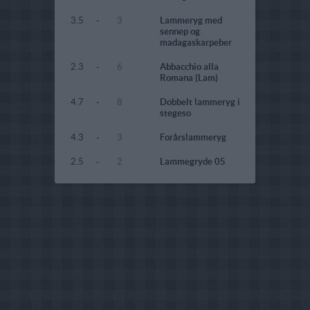
3.5
-
3
Lammeryg med
sennep og
madagaskarpeber
2.3
-
6
Abbacchio alla
Romana (Lam)
4.7
-
8
Dobbelt lammeryg i
stegeso
4.3
-
3
Forårslammeryg
2.5
-
2
Lammegryde 05