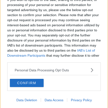
spinat
processing of your personal or sensitive information for
targeted advertising by us, please use the below opt-out
3.4
-
4
Farseret lammeryg
section to confirm your selection. Please note that after your
med basilikum
opt-out request is processed you may continue seeing
5
-
1
Lammeryg med fyld
interest-based ads based on personal information utilized by
us or personal information disclosed to third parties prior to
3.9
-
5
Italiensk lammeryg
your opt-out. You may separately opt-out of the further
disclosure of your personal information by third parties on the
5
-
1
Lammeryg royal
IAB’s list of downstream participants. This information may
5
-
3
Lammeryg Dijonaise
also be disclosed by us to third parties on the
IAB’s List of
med pommes Röstii
Downstream Participants
that may further disclose it to other
third parties.
4.5
-
10
Dobbelt lammeryg
(Stegeso)
Personal Data Processing Opt Outs
4.3
-
3
Lam med basilikum og
kartofler
CONFIRM
2.2
-
3
Lammesteg med
sauterede kartofler og
pastinakmousse
Data Deletion
Data Access
Privacy Policy
3.3
-
2
Stegt lammeryg fyldt
med røget