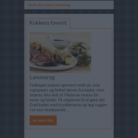
Opskrifter med Lammeryg
Kokkens favorit
Lammeryg
Fedtlaget skæres igennem midt på, over
rygtappen, og fedtet løsnes fra kødet, men
skæres ikke helt af. Fileterne renses for
sener og hinder. Få slagteren til at gøre det.
Gnid kødet med krydderierne og læg ryggen
i en stor bradepande....
se mere her