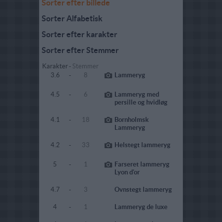
Sorter efter billede
Sorter Alfabetisk
Sorter efter karakter
Sorter efter Stemmer
Karakter
-
Stemmer
3.6
-
8
Lammeryg
4.5
-
6
Lammeryg med
persille og hvidløg
4.1
-
18
Bornholmsk
Lammeryg
4.2
-
33
Helstegt lammeryg
5
-
1
Farseret lammeryg
Lyon d'or
4.7
-
3
Ovnstegt lammeryg
4
-
1
Lammeryg de luxe