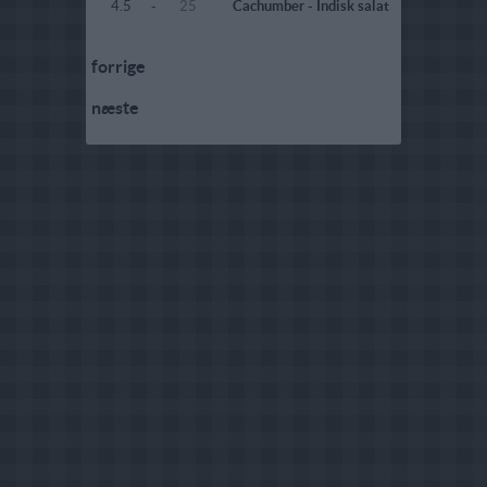
4.5
-
25
Cachumber - Indisk salat
forrige
næste