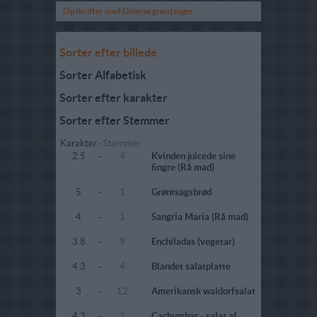
Opskrifter med Diverse grøntsager
Sorter efter billede
Sorter Alfabetisk
Sorter efter karakter
Sorter efter Stemmer
Karakter
-
Stemmer
2.5
-
4
Kvinden juicede sine
fingre (Rå mad)
5
-
1
Grøntsagsbrød
4
-
1
Sangria Maria (Rå mad)
3.8
-
9
Enchiladas (vegetar)
4.3
-
4
Blandet salatplatte
3
-
12
Amerikansk waldorfsalat
4.3
-
2
Cachumbar - salat af