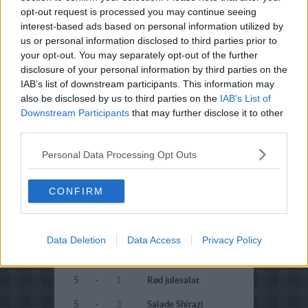
opt-out request is processed you may continue seeing
5
-
1
Salat med spirer, avocado
interest-based ads based on personal information utilized by
og bacon
us or personal information disclosed to third parties prior to
your opt-out. You may separately opt-out of the further
5
-
1
Salatcocktail med røget
culotte
disclosure of your personal information by third parties on the
IAB’s list of downstream participants. This information may
5
-
1
Spirekarbonader
also be disclosed by us to third parties on the
IAB’s List of
Downstream Participants
that may further disclose it to other
5
-
1
Spireråkost
third parties.
5
-
1
Toscansk brødsalat med
tomat og agurk
Personal Data Processing Opt Outs
4.8
-
3
Vestkystsalat
CONFIRM
5
-
1
Vild forårssalat
5
-
1
Vildtsalat med
blegselleri
Data Deletion
Data Access
Privacy Policy
5
-
1
Vitaminsalat
5
-
1
Rød julesalat
5
-
3
Salade Shirazi