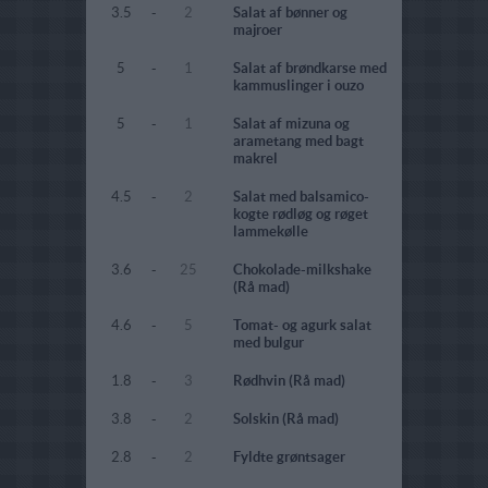
3.5
-
2
Salat af bønner og
majroer
5
-
1
Salat af brøndkarse med
kammuslinger i ouzo
5
-
1
Salat af mizuna og
arametang med bagt
makrel
4.5
-
2
Salat med balsamico-
kogte rødløg og røget
lammekølle
3.6
-
25
Chokolade-milkshake
(Rå mad)
4.6
-
5
Tomat- og agurk salat
med bulgur
1.8
-
3
Rødhvin (Rå mad)
3.8
-
2
Solskin (Rå mad)
2.8
-
2
Fyldte grøntsager