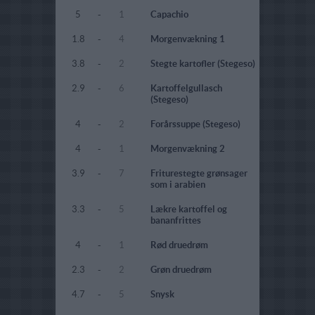
5
-
1
Capachio
1.8
-
4
Morgenvækning 1
3.8
-
2
Stegte kartofler (Stegeso)
2.9
-
6
Kartoffelgullasch
(Stegeso)
4
-
2
Forårssuppe (Stegeso)
4
-
1
Morgenvækning 2
3.9
-
7
Friturestegte grønsager
som i arabien
3.3
-
5
Lækre kartoffel og
bananfrittes
4
-
1
Rød druedrøm
2.3
-
2
Grøn druedrøm
4.7
-
5
Snysk