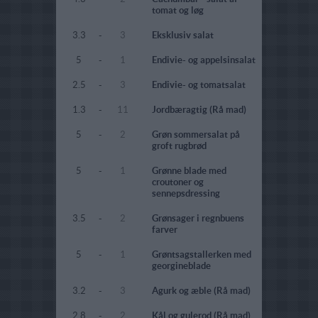
tomat og løg
3.3
-
3
Eksklusiv salat
5
-
1
Endivie- og appelsinsalat
2.5
-
3
Endivie- og tomatsalat
1.3
-
11
Jordbæragtig (Rå mad)
5
-
2
Grøn sommersalat på
groft rugbrød
5
-
1
Grønne blade med
croutoner og
sennepsdressing
3.5
-
2
Grønsager i regnbuens
farver
5
-
1
Grøntsagstallerken med
georgineblade
3.2
-
3
Agurk og æble (Rå mad)
2.8
-
2
Kål og gulerod (Rå mad)