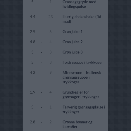
5
-
1
Grønsagsgryde med
hvidløgspølse
4.4
-
23
Hurtig chokoshake (Rå
mad)
2.9
-
6
Grøn juice 1
4.8
-
4
Grøn juice 2
3
-
3
Grøn juice 3
5
-
3
Forårssuppe i trykkoger
4.3
-
9
Minestrone – Italiensk
grønsagssuppe i
trykkoger
1.9
-
4
Grundregler for
grønsager i trykkoger
5
-
1
Farverig grønsagsplatte i
trykkoger
2.8
-
2
Grønne bønner og
kartofler