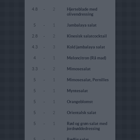
4.8
-
2
Hjerteblade med
olivendressing
5
-
1
Jambalaya salat
2.8
-
2
Kinesisk salatcocktail
4.3
-
3
Kold jambalaya salat
4
-
1
Meloncitron (Rå mad)
3.3
-
2
Mimosesalat
5
-
1
Mimosesalat, Pernilles
5
-
1
Myntesalat
5
-
1
Orangeblomst
5
-
2
Orientalsk salat
5
-
1
Rød og grøn salat med
jordnøddedressing
5
-
1
Rødlig salat