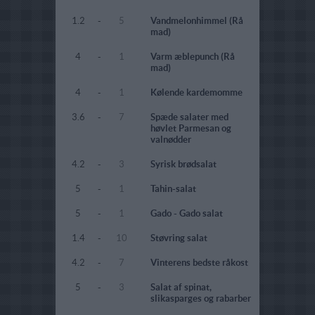
1.2
-
5
Vandmelonhimmel (Rå
mad)
4
-
1
Varm æblepunch (Rå
mad)
4
-
1
Kølende kardemomme
3.6
-
7
Spæde salater med
høvlet Parmesan og
valnødder
4.2
-
3
Syrisk brødsalat
5
-
1
Tahin-salat
5
-
1
Gado - Gado salat
1.4
-
10
Støvring salat
4.2
-
7
Vinterens bedste råkost
5
-
3
Salat af spinat,
slikasparges og rabarber