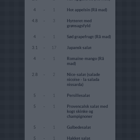
4
-
1
Hot appelsin (Rå mad)
4.8
-
3
Hytteret med
grønsagsfyld
4
-
1
Sød grapefrugt (Rå mad)
3.1
-
17
Japansk salat
4
-
1
Romaine-mango (Rå
mad)
2.8
-
2
Nice-salat (salade
nicoise - la salada
nissarda)
5
-
1
Persillesalat
5
-
1
Provencalsk salat med
kogt skinke og
champignoner
5
-
1
Gulbedesalat
5
-
1
Hakket salat