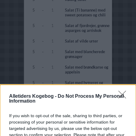
5
-
1
Salat (Ti bananne) med
sweet potatoes og chili
5
-
1
Salat af fjordrejer, grønne
asparges og artiskok
5
-
1
Salat af vilde urter
5
-
1
Salat med blancherede
grønsager
5
-
1
Salat med brøndkarse og
appelsin
5
-
1
Salat med hytteret og
druer
Alletiders Kogebog -
Do Not Process My Personal
5
-
1
Salat med karry, grillet
Information
fennikel og frugt
2.8
-
2
Salat med lotusstilke og
If you wish to opt-out of the sale, sharing to third parties, or
rejer
processing of your personal or sensitive information for
targeted advertising by us, please use the below opt-out
5
-
1
Salat med porre, gulerod
og havre
section to confirm your selection. Please note that after your