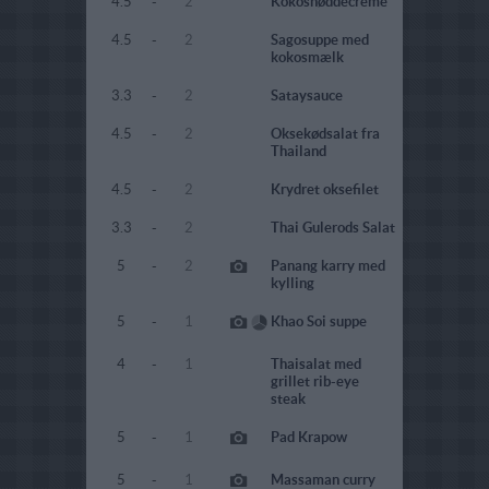
4.5
-
2
Kokosnøddecreme
4.5
-
2
Sagosuppe med
kokosmælk
3.3
-
2
Sataysauce
4.5
-
2
Oksekødsalat fra
Thailand
4.5
-
2
Krydret oksefilet
3.3
-
2
Thai Gulerods Salat
5
-
2
Panang karry med
kylling
5
-
1
Khao Soi suppe
4
-
1
Thaisalat med
grillet rib-eye
steak
5
-
1
Pad Krapow
5
-
1
Massaman curry