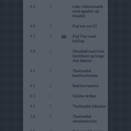
4.3
-
3
Laks i kokosmælk
med agurker og
kinakål
4.8
-
3
Pad see ew 02
4.3
-
3
Pad Thai med
kylling
3.8
-
2
Oksekød med frisk
basilikum og lange
thai bønner
4.5
-
2
Thailandsk
bouillonfondue
4.5
-
2
Rød karrypasta
4.3
-
2
Gyldne dråber
4.5
-
2
Thailandsk kålsalat
3.8
-
2
Thailandsk
oksekødssalat