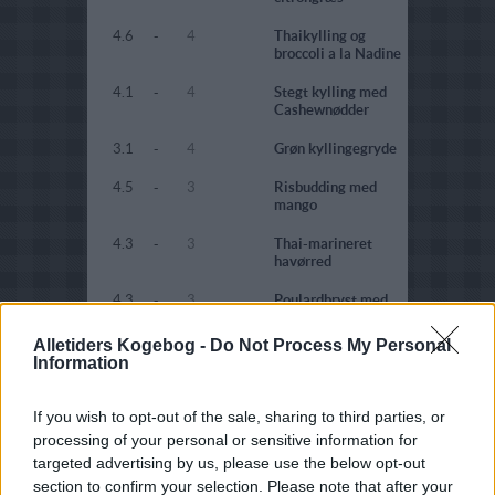
4.6
-
4
Thaikylling og
broccoli a la Nadine
4.1
-
4
Stegt kylling med
Cashewnødder
3.1
-
4
Grøn kyllingegryde
4.5
-
3
Risbudding med
mango
4.3
-
3
Thai-marineret
havørred
4.3
-
3
Poulardbryst med
thai curry og ris
med friske majs
Alletiders Kogebog -
Do Not Process My Personal
Information
3.5
-
3
Svinekød i sød
soyasovs
If you wish to opt-out of the sale, sharing to third parties, or
4.5
-
3
Klisterris med
processing of your personal or sensitive information for
bananer
targeted advertising by us, please use the below opt-out
section to confirm your selection. Please note that after your
4.2
-
3
Thaisalat