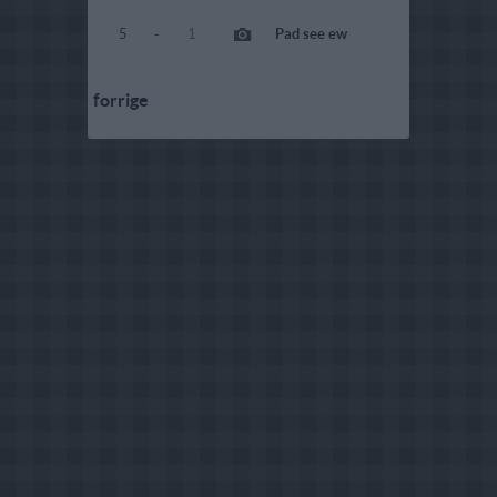
5
-
1
Pad see ew
forrige