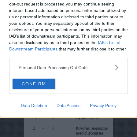
opt-out request is processed you may continue seeing
3.5
-
3
Thaisalat med
interest-based ads based on personal information utilized by
hakket oksekød
us or personal information disclosed to third parties prior to
your opt-out. You may separately opt-out of the further
4.2
-
3
Thai-inspireret
nudelsalat
disclosure of your personal information by third parties on the
IAB’s list of downstream participants. This information may
4.2
-
3
Glasnudelsalat
also be disclosed by us to third parties on the
IAB’s List of
Downstream Participants
that may further disclose it to other
4.5
-
3
Satay med
third parties.
jordnøddesauce og
jasminris
Personal Data Processing Opt Outs
3.5
-
3
Fisk i
bananbladskåle
CONFIRM
3.8
-
3
Oksekød i grøn
karry
4.3
-
3
Lynstegt svinekød
Data Deletion
Data Access
Privacy Policy
med vandkastanier
4.3
-
3
Gyldne tråde
2
-
3
Krydret rejesuppe
med citrongræs