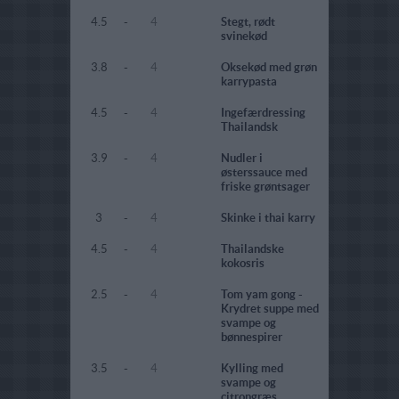
4.5
-
4
Stegt, rødt
svinekød
3.8
-
4
Oksekød med grøn
karrypasta
4.5
-
4
Ingefærdressing
Thailandsk
3.9
-
4
Nudler i
østerssauce med
friske grøntsager
3
-
4
Skinke i thai karry
4.5
-
4
Thailandske
kokosris
2.5
-
4
Tom yam gong -
Krydret suppe med
svampe og
bønnespirer
3.5
-
4
Kylling med
svampe og
citrongræs