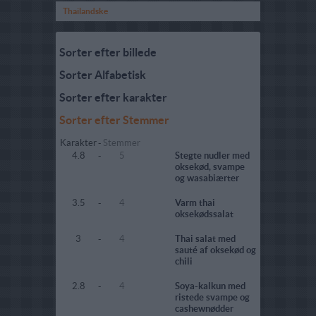
Thailandske
Sorter efter billede
Sorter Alfabetisk
Sorter efter karakter
Sorter efter Stemmer
Karakter
-
Stemmer
4.8
-
5
Stegte nudler med
oksekød, svampe
og wasabiærter
3.5
-
4
Varm thai
oksekødssalat
3
-
4
Thai salat med
sauté af oksekød og
chili
2.8
-
4
Soya-kalkun med
ristede svampe og
cashewnødder