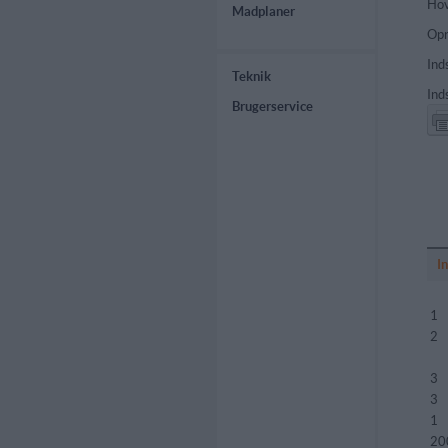
Hov
Madplaner
Opr
Ind
Teknik
Ind
Brugerservice
I
1
2
3
3
1
20