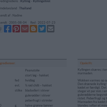
edingrediens :
Kylling
-
Kyllingefilet
indelsesland :
Thailand
sendt af : Nadine
sendt :
2005-08-04
Red :
2022-07-23
Del
Del
Send
Del
Del
Send
på
på
via
på
på
i
Facebook
Pinterest
GMail
Blogger
Twitter
mail
ngredienser:
Opskrift:
Kyllingen skæres i te
Peanutolie
marinaden.
stort løg - hakket
fed
hvidløg
Wokken varmes op og lø
Den drænede kylling ti
evt.
½ rød chilli – hakket
kødet er færdigt. Det 
stilke
bladselleri i skiver
steger et par min. i en
gulerødderne begynder
gulerødder i skiver
ristet. Peberfrugt og 
peberfrugt i strimler
Marinaden fra kødet 
0
g.
halve grønne bønner
blandes i efter et mi