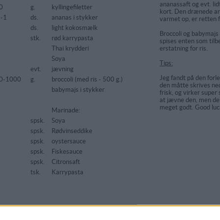
ananassaft og evt. lid
0
g.
kyllingefiletter
kort. Den drænede an
5-1
ds.
ananas i stykker
varmet op, er retten 
5
ds.
light kokosmælk
Broccoli og babymajs 
stk.
rød karrypasta
spises enten som tilb
Thai krydderi
erstatning for ris.
Soya
Tips:
evt.
jævning
Jeg fandt på den forl
0-1000
g.
broccoli (med ris - 500 g.)
den måtte skrives ned.
babymajs i stykker
frisk, og virker supe
at jævne den, men d
meget godt. Good luc
Marinade:
spsk.
Soya
spsk.
Rødvinseddike
spsk.
oystersauce
spsk.
Fiskesauce
spsk.
Citronsaft
tsk.
Karrypasta
arakterer: