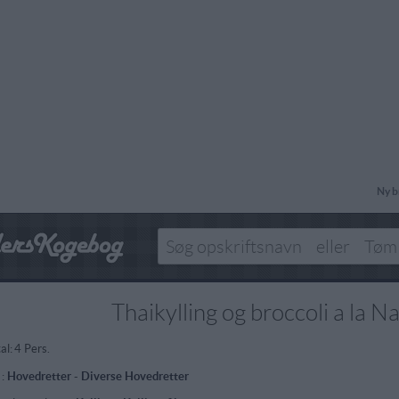
Ny b
Thaikylling og broccoli a la N
al:
4 Pers.
 :
Hovedretter
-
Diverse Hovedretter