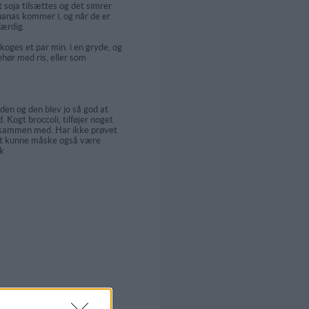
t soja tilsættes og det simrer
anas kommer i, og når de er
færdig.
koges et par min. i en gryde, og
ehør med ris, eller som
eden og den blev jo så god at
 Kogt broccoli, tilføjer noget
r sammen med. Har ikke prøvet
et kunne måske også være
k