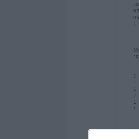
50
0.
0.
1
80
10
5
4
1
2
1
1
k