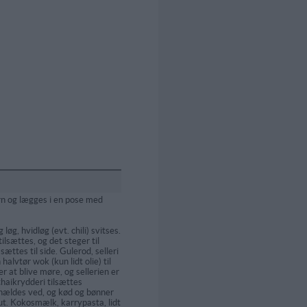
rn og lægges i en pose med
g, hvidløg (evt. chili) svitses.
lsættes, og det steger til
sættes til side. Gulerod, selleri
 halvtør wok (kun lidt olie) til
 at blive møre, og sellerien er
thaikrydderi tilsættes
hældes ved, og kød og bønner
nut. Kokosmælk, karrypasta, lidt