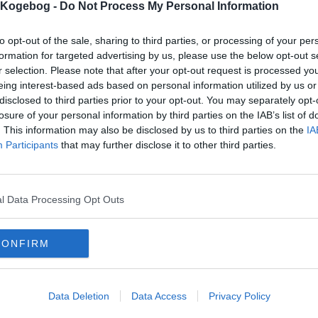
s Kogebog -
Do Not Process My Personal Information
kriften er vist 19718 gange,
udskrevet 458 gange.
to opt-out of the sale, sharing to third parties, or processing of your per
ømmelse af denne opskrift:
(
4
stemmer)
formation for targeted advertising by us, please use the below opt-out s
r selection. Please note that after your opt-out request is processed y
1
2
3
4
5
eing interest-based ads based on personal information utilized by us or
dårligst, 5=bedst)
disclosed to third parties prior to your opt-out. You may separately opt-
losure of your personal information by third parties on the IAB’s list of
. This information may also be disclosed by us to third parties on the
IA
Participants
that may further disclose it to other third parties.
l Data Processing Opt Outs
mentar fra:
CONFIRM
mmentar:
Data Deletion
Data Access
Privacy Policy