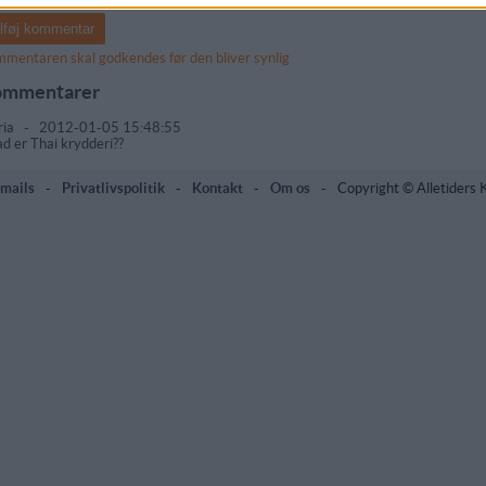
mentaren skal godkendes før den bliver synlig
mmentarer
ria
-
2012-01-05 15:48:55
d er Thai krydderi??
mails
-
Privatlivspolitik
-
Kontakt
-
Om os
-
Copyright © Alletiders