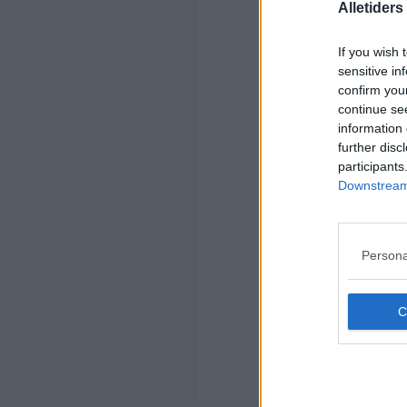
Alletider
If you wish 
sensitive in
confirm you
continue se
information 
further disc
participants
Downstream 
Persona