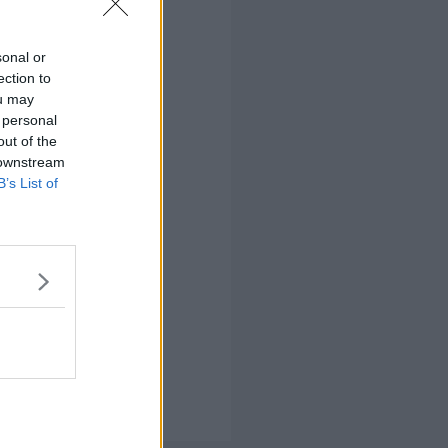
sonal or
ection to
ou may
 personal
out of the
 downstream
B’s List of