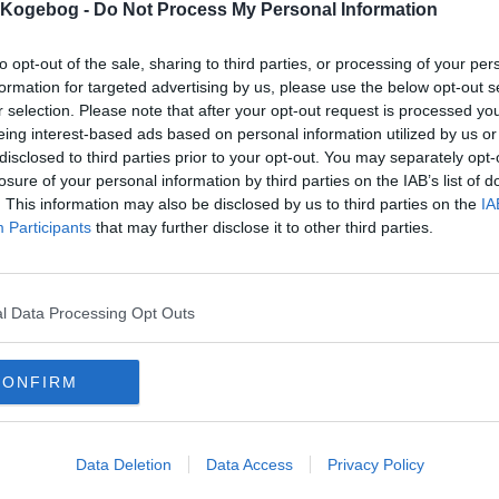
2.9
-
4
Hyldebærsaft uden sukker (Diabetes)
s Kogebog -
Do Not Process My Personal Information
4.1
-
4
Hyldebærsuppe af købt saft
to opt-out of the sale, sharing to third parties, or processing of your per
4.5
-
3
Hyldebærsuppe med is og mandelsplitter
formation for targeted advertising by us, please use the below opt-out s
r selection. Please note that after your opt-out request is processed y
4.7
-
3
Hyldebærtoddy 02
eing interest-based ads based on personal information utilized by us or
disclosed to third parties prior to your opt-out. You may separately opt-
3.2
-
3
Hyldebærsyltetøj - Hyldebær syltetøj
losure of your personal information by third parties on the IAB’s list of
4.5
-
2
Hyldebærgele - Hyldebær gele
. This information may also be disclosed by us to third parties on the
IA
Participants
that may further disclose it to other third parties.
4.5
-
2
Hyldebærpandekager - Hyldebær Pandekager
4
-
2
Hyldebærsirup - Hyldebær Sirup
4
-
1
Hyldesaft 02
l Data Processing Opt Outs
5
-
1
Hyldeblomstsnaps
CONFIRM
5
-
1
Hyldebær saft
4
-
1
Krydderkage med hyldebær
0
-
0
Hjemmelavet hyldebærsuppe
Data Deletion
Data Access
Privacy Policy