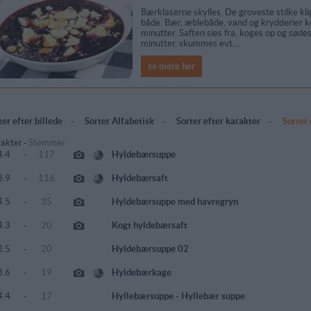
Bærklaserne skylles. De groveste stilke kl
både. Bær, æblebåde, vand og krydderier k
minutter. Saften sies fra, koges op og søde
minutter, skummes evt....
se mere her
ter efter billede
-
Sorter Alfabetisk
-
Sorter efter karakter
-
Sorter
akter
-
Stemmer
4.4
-
117
Hyldebærsuppe
3.9
-
116
Hyldebærsaft
4.5
-
35
Hyldebærsuppe med havregryn
4.3
-
20
Kogt hyldebærsaft
3.5
-
20
Hyldebærsuppe 02
3.6
-
19
Hyldebærkage
4.4
-
17
Hyllebærsuppe - Hyllebær suppe