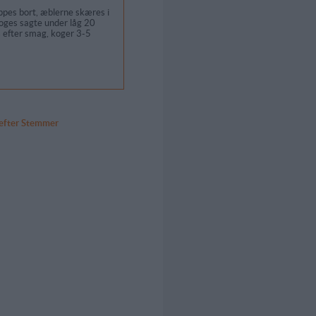
ippes bort, æblerne skæres i
oges sagte under låg 20
s efter smag, koger 3-5
 efter Stemmer