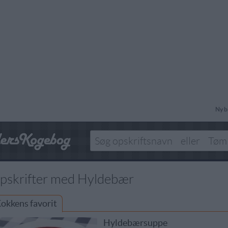
Ny b
pskrifter med Hyldebær
okkens favorit
Hyldebærsuppe