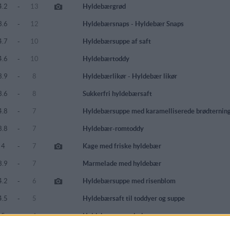
4.2
-
13
Hyldebærgrød
3.6
-
12
Hyldebærsnaps - Hyldebær Snaps
4.7
-
10
Hyldebærsuppe af saft
4.6
-
10
Hyldebærtoddy
3.9
-
8
Hyldebærlikør - Hyldebær likør
3.6
-
8
Sukkerfri hyldebærsaft
4.8
-
7
Hyldebærsuppe med karamelliserede brødternin
3.8
-
7
Hyldebær-romtoddy
4
-
7
Kage med friske hyldebær
3.9
-
7
Marmelade med hyldebær
4.2
-
6
Hyldebærsuppe med risenblom
4.5
-
5
Hyldebærsaft til toddyer og suppe
5
-
4
Hyldebærmarmelade