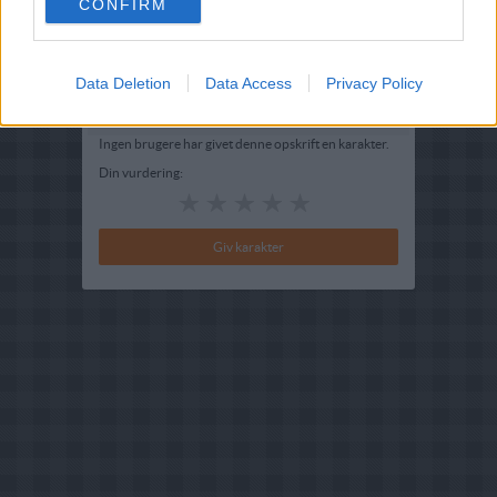
CONFIRM
Beskrivelse
Se kokkens favoritopskrift på
Hyldebærsuppe
Data Deletion
Data Access
Privacy Policy
Bedøm retten
Ingen brugere har givet denne opskrift en karakter.
Din vurdering: