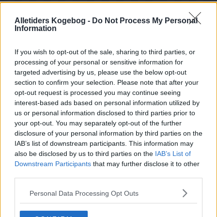
Alletiders Kogebog -
Do Not Process My Personal
Information
If you wish to opt-out of the sale, sharing to third parties, or
processing of your personal or sensitive information for
targeted advertising by us, please use the below opt-out
section to confirm your selection. Please note that after your
opt-out request is processed you may continue seeing
interest-based ads based on personal information utilized by
us or personal information disclosed to third parties prior to
your opt-out. You may separately opt-out of the further
disclosure of your personal information by third parties on the
Opskriftsinfo
IAB’s list of downstream participants. This information may
Ret :
Suppe
-
Diverse supper
also be disclosed by us to third parties on the
IAB’s List of
Downstream Participants
that may further disclose it to other
Hovedingrediens :
Bær
-
Hyldebær
third parties.
Indsendt af : Louise S.J.
Personal Data Processing Opt Outs
Indsendt :
2011-09-23
Redigeret:
2024-07-05