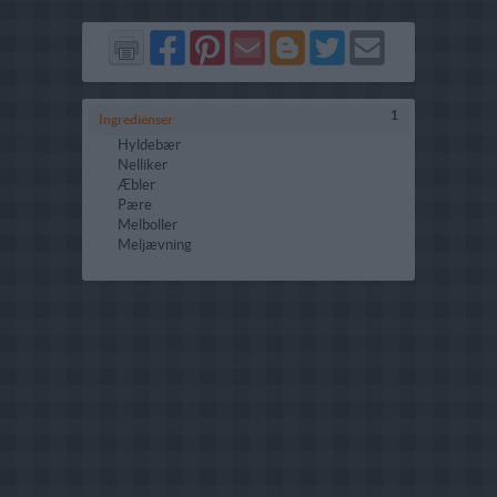
Del
Del
Send
Del
Del
Send
på
på
via
på
på
i
Facebook
Pinterest
GMail
Blogger
Twitter
mail
1
Ingredienser
Hyldebær
Nelliker
Æbler
Pære
Melboller
Meljævning