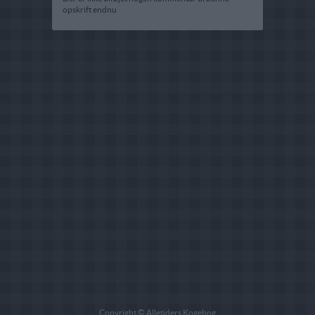
opskrift endnu
Copyright © Alletiders Kogebog