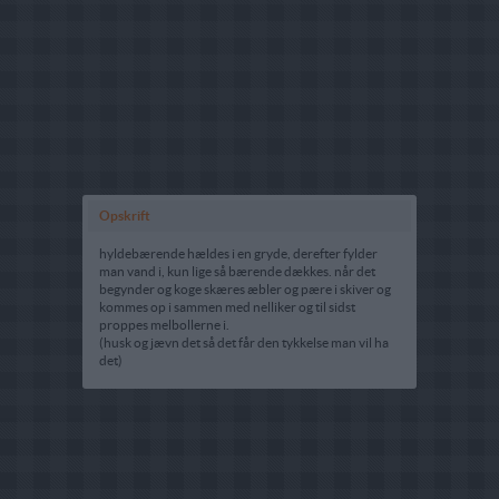
Opskrift
hyldebærende hældes i en gryde, derefter fylder
man vand i, kun lige så bærende dækkes. når det
begynder og koge skæres æbler og pære i skiver og
kommes op i sammen med nelliker og til sidst
proppes melbollerne i.
(husk og jævn det så det får den tykkelse man vil ha
det)