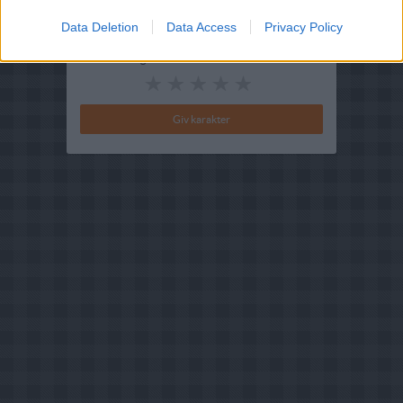
Brugernes vurdering:
4.7
(
3
stemmer
)
Data Deletion
Data Access
Privacy Policy
Din vurdering: