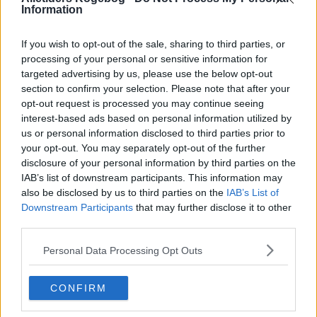
Information
If you wish to opt-out of the sale, sharing to third parties, or
processing of your personal or sensitive information for
targeted advertising by us, please use the below opt-out
section to confirm your selection. Please note that after your
opt-out request is processed you may continue seeing
interest-based ads based on personal information utilized by
us or personal information disclosed to third parties prior to
your opt-out. You may separately opt-out of the further
disclosure of your personal information by third parties on the
IAB’s list of downstream participants. This information may
also be disclosed by us to third parties on the
IAB’s List of
Opskriftsinfo
Downstream Participants
that may further disclose it to other
Ret :
Varme Drikke
-
Varm Toddy
third parties.
Hovedingrediens :
Bær
-
Hyldebær
Personal Data Processing Opt Outs
Indsendt :
2002-09-04
Redigeret:
2022-07-26
CONFIRM
Bedøm retten