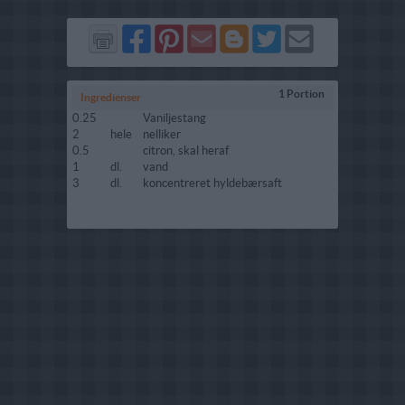
Del
Del
Send
Del
Del
Send
på
på
via
på
på
i
Facebook
Pinterest
GMail
Blogger
Twitter
mail
1 Portion
Ingredienser
0.25
Vaniljestang
2
hele
nelliker
0.5
citron, skal heraf
1
dl.
vand
3
dl.
koncentreret hyldebærsaft