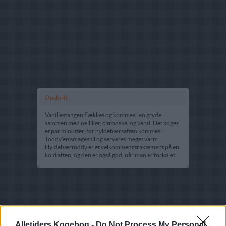
Opskrift
Vanillestangen flækkes og kommes i en gryde
sammen med nelliker, citronskal og vand. Det koges
et par minutter, før hyldebærsaften kommes i.
Toddy'en smages til og serveres meget varm.
Hyldebærtoddy er et velkomment traktement på en
kold aften, og den er også god, når man er forkølet.
Alletiders Kogebog -
Do Not Process My Personal