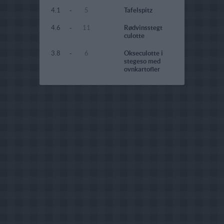
4.1
-
5
Tafelspitz
4.6
-
11
Rødvinsstegt
culotte
3.8
-
6
Okseculotte i
stegeso med
ovnkartofler