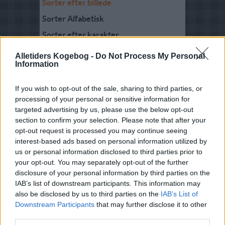
Sorter efter billede
Sorter Alfabetisk
Sorter efter karakter
Sorter efter Stemmer
Alletiders Kogebog -
Do Not Process My Personal
Information
Karakter
-
Stemmer
3.2
-
32
Culottesteg
(Stegeso)
If you wish to opt-out of the sale, sharing to third parties, or
processing of your personal or sensitive information for
4.1
-
6
Culotte, med
targeted advertising by us, please use the below opt-out
champignon i
kålpakker, rosti og
section to confirm your selection. Please note that after your
pebersauce
opt-out request is processed you may continue seeing
interest-based ads based on personal information utilized by
4.4
-
25
Grillet okseculotte
us or personal information disclosed to third parties prior to
med kartofler og
hvidløg
your opt-out. You may separately opt-out of the further
disclosure of your personal information by third parties on the
3.4
-
44
Cullottesteg 02
IAB’s list of downstream participants. This information may
also be disclosed by us to third parties on the
IAB’s List of
4.2
-
381
Culottesteg
Downstream Participants
that may further disclose it to other
third parties.
2.9
-
35
Langtidsstegt
culottesteg