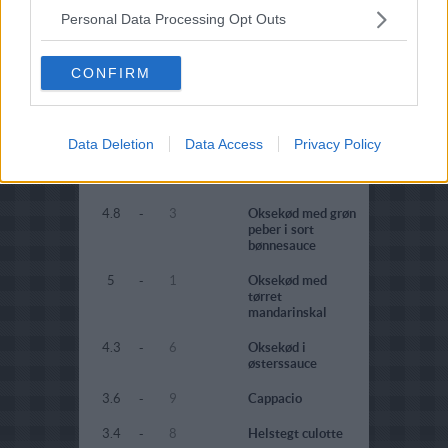
Personal Data Processing Opt Outs
3.3
-
69
Marineret
okseculotte
CONFIRM
4
-
42
Culottesteg i ovn
4.2
-
16
Ovnstegt
okseculotte
Data Deletion
Data Access
Privacy Policy
4.1
-
28
Culottesteg på grill
4.8
-
3
Oksekød med grøn
peber i sort
bønnesauce
5
-
1
Oksekød med
tørret
mandarinskal
4.3
-
6
Oksekød i
østerssauce
3.6
-
9
Cappacio
3.4
-
8
Helstegt culotte