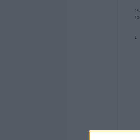
1½
10
1