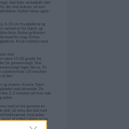
stegt. Sæt f.eks. en kødnål i den
fra, der skal skæres, så man
dtrådene. Fedtet ridses også i
 ca. 6-10 cm. fra gløderne og
is varmen er for stærk, og
live brun, flyttes grillristen
derimod for svag, flyttes
å gløderne. Krydr culotten med
ter skal
n være 55-60 grader for
der for gennemstegt. Skal
gennemstegt tager det ca. 45
 culotten hvile i 20 minutter
r af den.
 og skæres i kvarte. Fjern
gtkødet med olivenolie. De
rilles 2-3 minutter på hver side
g peber.
eres med en ske gennem en
de skål. Så røres den lind med
ed friskkværnet, hvid peber.
skiver af grillet culotte og giv
r som tilbehør sammen med de
gte hvidløgsfed.