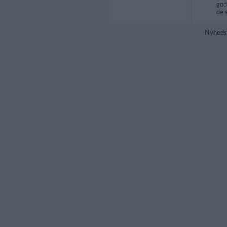
god
de 
Nyheds