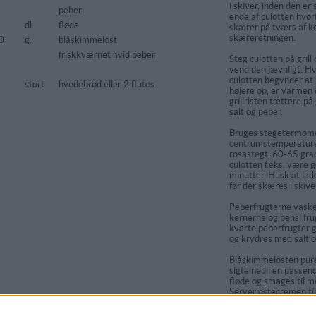
i skiver, inden den er 
peber
ende af culotten hvor
dl.
fløde
skærer på tværs af kø
skæreretningen.
0
g.
blåskimmelost
friskkværnet hvid peber
Steg culotten på grill
vend den jævnligt. Hv
culotten begynder at b
stort
hvedebrød eller 2 flutes
højere op, er varmen 
grillristen tættere p
salt og peber.
Bruges stegetermome
centrumstemperature
rosastegt, 60-65 gra
culotten f.eks. være 
minutter. Husk at lade
før der skæres i skive
Peberfrugterne vaskes
kernerne og pensl fru
kvarte peberfrugter g
og krydres med salt o
Blåskimmelosten pur
sigte ned i en passen
fløde og smages til m
Server ostecremen til 
grillede peberfrugte
bagte kartofler og ba