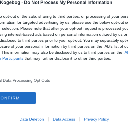
s Kogebog -
Do Not Process My Personal Information
Husk at give et godt br
to opt-out of the sale, sharing to third parties, or processing of your per
formation for targeted advertising by us, please use the below opt-out s
r selection. Please note that after your opt-out request is processed y
eing interest-based ads based on personal information utilized by us or
arakterer:
disclosed to third parties prior to your opt-out. You may separately opt-
kriften er vist 133830 gange,
losure of your personal information by third parties on the IAB’s list of
udskrevet 3493 gange.
. This information may also be disclosed by us to third parties on the
IA
ømmelse af denne opskrift:
Participants
that may further disclose it to other third parties.
(
25
stemmer)
1
2
3
4
5
dårligst, 5=bedst)
l Data Processing Opt Outs
CONFIRM
Data Deletion
Data Access
Privacy Policy