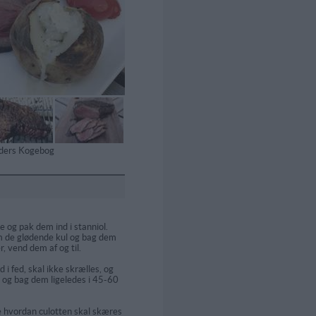
tiders Kogebog
e og pak dem ind i stanniol.
 de glødende kul og bag dem
, vend dem af og til.
d i fed, skal ikke skrælles, og
l og bag dem ligeledes i 45-60
 hvordan culotten skal skæres