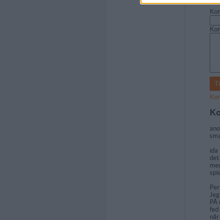
Kom
Ko
Kom
Ko
an
sma
ida
det
med
spi
Pe
Jeg
PÅ 
fed
når