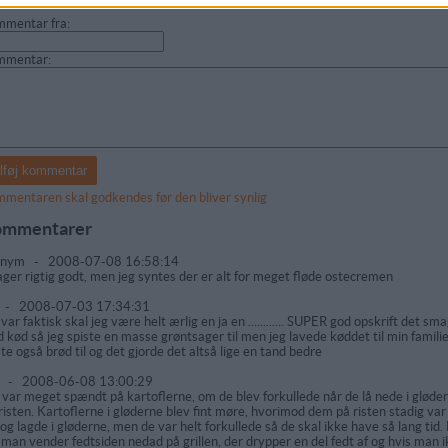
mentar fra:
mmentar:
mentaren skal godkendes før den bliver synlig
mmentarer
onym
-
2008-07-08 16:58:14
ger rigtig godt, men jeg syntes der er alt for meget fløde ostecremen
-
2008-07-03 17:34:31
 var faktisk skal jeg være helt ærlig en ja en ............ SUPER god opskrift det sm
 kød så jeg spiste en masse grøntsager til men jeg lavede køddet til min famili
ste også brød til og det gjorde det altså lige en tand bedre
r
-
2008-06-08 13:00:29
 var meget spændt på kartoflerne, om de blev forkullede når de lå nede i gløder
risten. Kartoflerne i gløderne blev fint møre, hvorimod dem på risten stadig var
 og lagde i gløderne, men de var helt forkullede så de skal ikke have så lang ti
 man vender fedtsiden nedad på grillen, der drypper en del fedt af og hvis man ikk