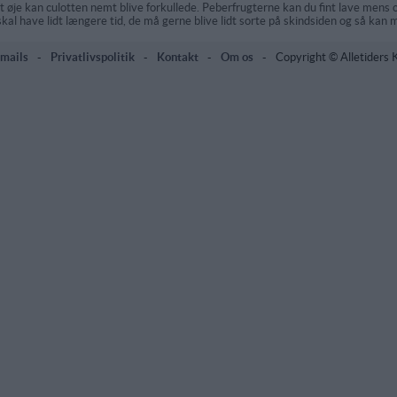
t øje kan culotten nemt blive forkullede. Peberfrugterne kan du fint lave mens 
skal have lidt længere tid, de må gerne blive lidt sorte på skindsiden og så kan
mails
-
Privatlivspolitik
-
Kontakt
-
Om os
-
Copyright © Alletiders