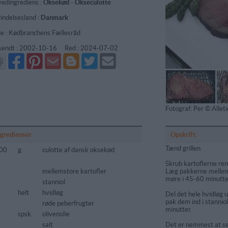
edingrediens :
Oksekød
-
Okseculotte
indelsesland :
Danmark
de : Kødbranchens Fællesråd
sendt :
2002-10-16
Red :
2024-07-02
Del
Del
Send
Del
Del
Send
på
på
via
på
på
i
Facebook
Pinterest
GMail
Blogger
Twitter
mail
Fotograf: Per © Alle
ngredienser:
Opskrift:
Tænd grillen.
00
g.
culotte af dansk oksekød
Skrub kartoflerne ren
mellemstore kartofler
Læg pakkerne mellem
møre i 45-60 minutter
stanniol
helt
hvidløg
Del det hele hvidløg u
pak dem ind i stannio
røde peberfrugter
minutter.
spsk.
olivenolie
salt
Det er nemmest at se