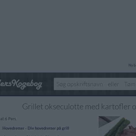
Ny b
Grillet okseculotte med kartofler 
al:
6 Pers.
 :
Hovedretter
-
Div hovedretter på grill