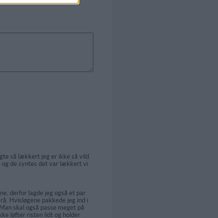
agte så lækkert jeg er ikke så vild
e og de syntes det var lækkert vi
ne, derfor lagde jeg også et par
 rå. Hvisløgene pakkede jeg ind i
d. Man skal også passe meget på
e løfter risten lidt og holder