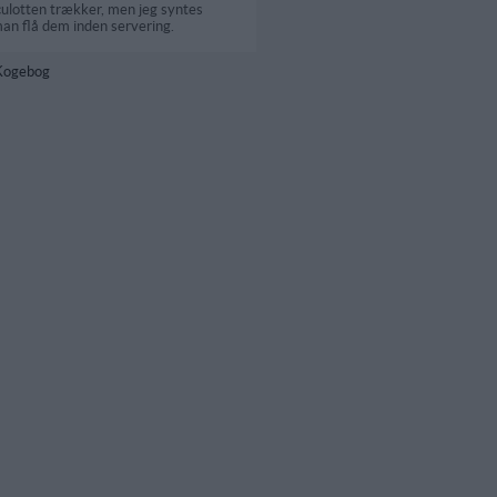
culotten trækker, men jeg syntes
 man flå dem inden servering.
 Kogebog