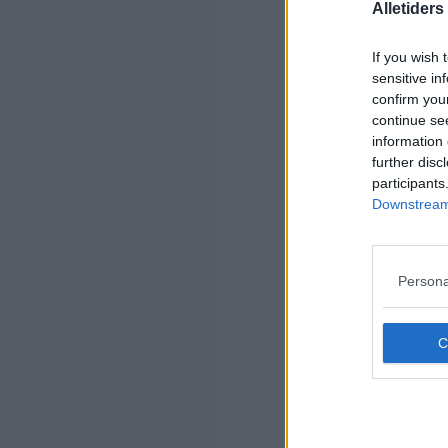
Alletider
If you wish 
sensitive in
confirm you
continue se
k
information 
Ops
further disc
og 
participants
Bed
Downstream 
4.4
(1=
Persona