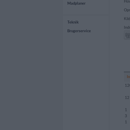
Hov
Madplaner
Opr
Kil
Teknik
Ind
Brugerservice
I
12
12
1
3
1