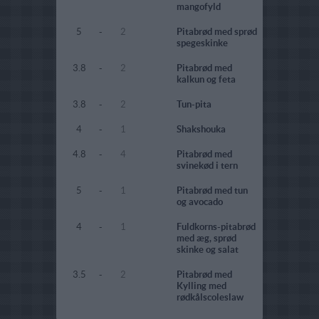
mangofyld
5
-
2
Pitabrød med sprød
spegeskinke
3.8
-
2
Pitabrød med
kalkun og feta
3.8
-
2
Tun-pita
4
-
1
Shakshouka
4.8
-
4
Pitabrød med
svinekød i tern
5
-
1
Pitabrød med tun
og avocado
4
-
1
Fuldkorns-pitabrød
med æg, sprød
skinke og salat
3.5
-
2
Pitabrød med
Kylling med
rødkålscoleslaw