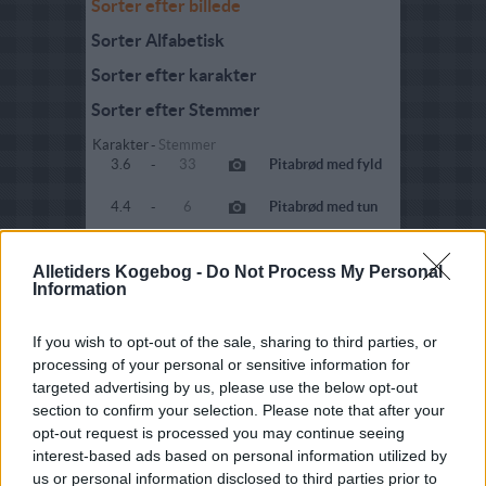
Sorter efter billede
Sorter Alfabetisk
Sorter efter karakter
Sorter efter Stemmer
Karakter
-
Stemmer
3.6
-
33
Pitabrød med fyld
4.4
-
6
Pitabrød med tun
4.5
-
406
Pitabrød med
oksekød
Alletiders Kogebog -
Do Not Process My Personal
Information
4.8
-
2
Pitabrød med
hakket kylling
If you wish to opt-out of the sale, sharing to third parties, or
4
-
5
Pita med
processing of your personal or sensitive information for
kalkunfyld
targeted advertising by us, please use the below opt-out
section to confirm your selection. Please note that after your
3.2
-
14
Pitabrød med
opt-out request is processed you may continue seeing
græske frikadeller
interest-based ads based on personal information utilized by
3.5
-
3
Pitabrød med
us or personal information disclosed to third parties prior to