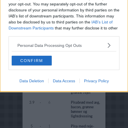
kebab
your opt-out. You may separately opt-out of the further
disclosure of your personal information by third parties on the
5
-
1
Pitabrød med
kartofler og
IAB’s list of downstream participants. This information may
oksekød
also be disclosed by us to third parties on the
IAB’s List of
Downstream Participants
that may further disclose it to other
2.5
-
7
Pølsedrøm i
third parties.
pitabrød
4
-
5
Pitabrød med
Personal Data Processing Opt Outs
falaffel og tabouleh
2.2
-
10
Pitabrød med fyld
CONFIRM
02
1.6
-
9
Pitabrød med
blomkål og bacon
Data Deletion
Data Access
Privacy Policy
1
-
25
Pitabrød med
grønne rejer
3.9
-
6
Pitabrød med æg,
bacon, grønne
bønner og
lightdressing
5
-
1
Pita med reje-