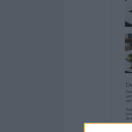
De
Der
per
apr
Asp
tvi
de 
Ti