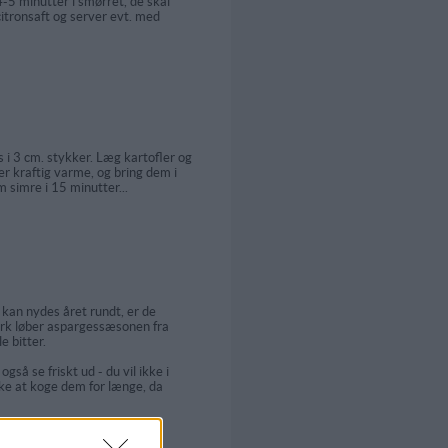
-5 minutter i smørret, de skal
citronsaft og server evt. med
 i 3 cm. stykker. Læg kartofler og
er kraftig varme, og bring dem i
m simre i 15 minutter...
kan nydes året rundt, er de
mark løber aspargessæsonen fra
e bitter.
så se friskt ud - du vil ikke i
ikke at koge dem for længe, da