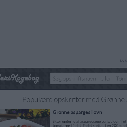
Ny b
Populære opskrifter med Grønne 
Grønne asparges i ovn
Skær enderne af aspargesene og læg dem i et o
tomaterne i fadet. Fadet sættes i en 200 grade