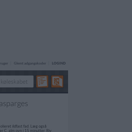
ruger
Glemt adgangskoder
LOGIND
asparges
lieret ildfast fad. Læg også
r C. alm ovn i 15 minutter. Riv