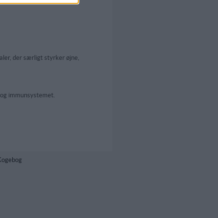
er, der særligt styrker øjne,
er og immunsystemet.
 Kogebog