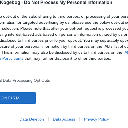
s Kogebog -
Do Not Process My Personal Information
skal ikke skrælle grønne asparges. Det eneste du skal gøre, er at skære neder
t friske, så kan du sagtens lade enderne være. Kogetiden for grønne asparges e
utter, ellers risikerer de at blive slatne. Du kan også vælge at dampe de grønne
to opt-out of the sale, sharing to third parties, or processing of your per
de med vand. Tilsæt eventuelt lidt sukker, salt og smør i gryden.
formation for targeted advertising by us, please use the below opt-out s
ver de grønne asparges som en del af dine
sommerretter
, når du inviterer gæst
r selection. Please note that after your opt-out request is processed y
grønne asparges opskrifter her på siden, som du kan give dig i kast med.
eing interest-based ads based on personal information utilized by us or
disclosed to third parties prior to your opt-out. You may separately opt-
AQ
losure of your personal information by third parties on the IAB’s list of
or lang tid skal grønne asparges koge?
. This information may also be disclosed by us to third parties on the
IA
grønne asparges’ kogetid er ikke længere end 1-2 minutter.
Participants
that may further disclose it to other third parties.
al grønne asparges koges?
, de kan sagtens spises rå, hvis de er friske.
l Data Processing Opt Outs
ordan tilbereder jeg grønne asparges?
kan vælge at tilberede de grønne asparges enten ved at koge, dampe eller gril
CONFIRM
al grønne asparges skrælles?
, grønne asparges skal ikke skrælles.
ordan høstes grønne asparges
Data Deletion
Data Access
Privacy Policy
grønne asparges knækkes af nede ved roden, hvorefter de er klar til tilberednin