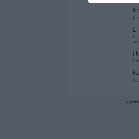
Ka
Ja,
Er
Ja,
nyr
Hv
Grø
Ka
Ja,
Nyheds