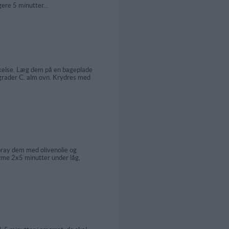
ere 5 minutter...
kkelse. Læg dem på en bageplade
grader C. alm ovn. Krydres med
pray dem med olivenolie og
rme 2x5 minutter under låg,