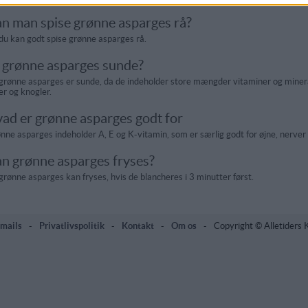
n man spise grønne asparges rå?
 du kan godt spise grønne asparges rå.
 grønne asparges sunde?
 grønne asparges er sunde, da de indeholder store mængder vitaminer og mineral
er og knogler.
ad er grønne asparges godt for
nne asparges indeholder A, E og K-vitamin, som er særlig godt for øjne, nerv
n grønne asparges fryses?
 grønne asparges kan fryses, hvis de blancheres i 3 minutter først.
mails
-
Privatlivspolitik
-
Kontakt
-
Om os
-
Copyright © Alletiders