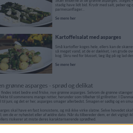
Skær enderne af de grønne asparges. Steges 4
stadig have lidt bid. Krydr med salt, peber og 
parmesanflager...
Se mere her
Kartoffelsalat med asparges
Små kartofler koges hele, ellers kan de skæres
så meget vand, at de er dækket, i en gryde ov
kog. Skru ned for blusset, læg låg på og lad de
Se mere her
n grønne asparges - sprød og delikat
 findes intet bedre end friske, nye grønne asparges. Selvom de grønne stænger 
fekte til sommerens mange retter, herunder som tilbehør til grillretter. I Dan
il til juni, og det er her, asparges smager allerbedst. Smagen er sødlig og en smul
arges skal have en fast konsistens, og må ikke virke slatne. Selve hovedet skal og
vl, om de er nyhøstet eller af ældre dato. Når du tilbereder dem, er det vigtigt 
ellers risikerer at miste deres karakteriserende sprødhed.
lberedning af grønne asparges