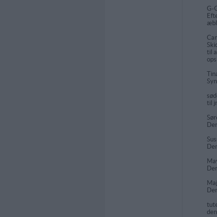
G-G
Eft
æbl
Cam
Ski
til
ops
Tin
Syn
sød
til
Sør
Den
Sus
De
Ma
Der
Ma
Den
tut
den