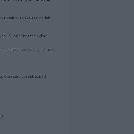
t tage mindre i, men resutatet vil
n appelsin, en skoleagurk, lidt
anille), og er neget sundere...
 som slik og ikke som sund frugt.
elthen bare det sidste pift!
!!