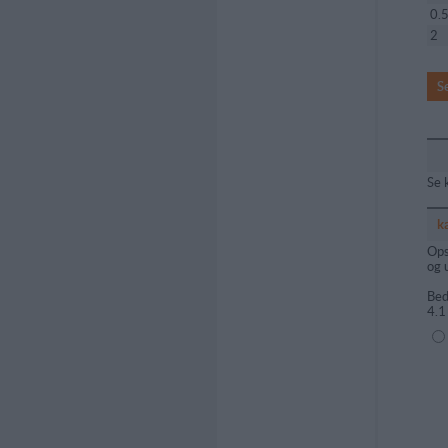
0.
2
S
Se 
k
Ops
og 
Bed
4.1
(1=