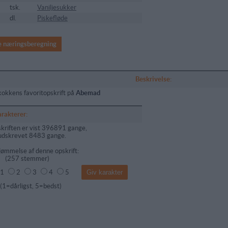
5
tsk.
Vaniljesukker
dl.
Piskefløde
e næringsberegning
Beskrivelse:
kokkens favoritopskrift på
Abemad
arakterer:
kriften er vist 396891 gange,
udskrevet 8483 gange.
ømmelse af denne opskrift:
(
257
stemmer)
1
2
3
4
5
dårligst, 5=bedst)