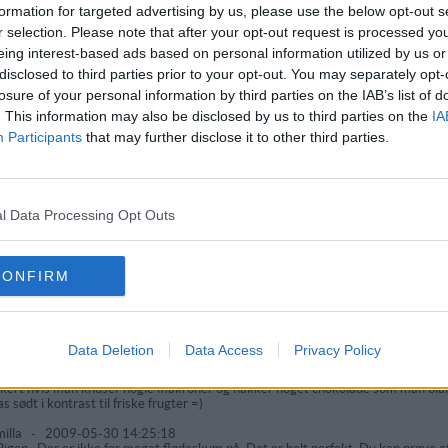
formation for targeted advertising by us, please use the below opt-out s
l-Åge Petersen
-
2012-04-05 12:43:37
r er råcreme opskriften
r selection. Please note that after your opt-out request is processed y
eing interest-based ads based on personal information utilized by us or
onym
-
2011-12-07 15:26:24
disclosed to third parties prior to your opt-out. You may separately opt-
 er sempelthen rigtig god men smager en lille smule for meget af fløde men det 
deskum man er vand til og spise så vis man ikke kan lide så meget fløde kom no
losure of your personal information by third parties on the IAB’s list of
dbær. eller appelsin så bliver den rigtig god
. This information may also be disclosed by us to third parties on the
IA
ja
-
2011-10-27 00:09:28
Participants
that may further disclose it to other third parties.
s man tager sukkeren fra er det også en rigtig god desert til diabetikere
l
-
2011-07-24 15:09:20
 er god
l Data Processing Opt Outs
e
-
2011-02-19 08:10:40
tig god, - prøv med råcreme. DET er guf!!!!!
ma
-
2010-02-04 19:35:24
CONFIRM
 er super god, men jeg brugte flere frugter og en lille smule chokolade stykker.
min
-
2010-01-08 17:53:11
 er godt og man kan finde alt her hmm i kunne skrive så meget i ved ellers er de
Data Deletion
Data Access
Privacy Policy
e
-
2009-07-07 21:38:56
rigtig lækker, men synes nu det er bedst når man bruger så mange frugter som mul
kert hvis man knuser nogle makroner og hakker noget chokolade som man bl
as sødt i kontrast til friske frugter =)
illa
-
2009-05-30 14:25:18