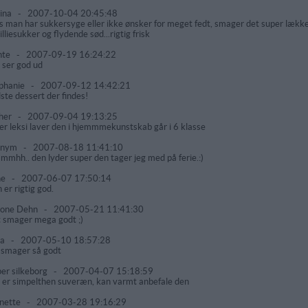
ina
-
2007-10-04 20:45:48
s man har sukkersyge eller ikke ønsker for meget fedt, smager det super lække
illiesukker og flydende sød...rigtig frisk
nte
-
2007-09-19 16:24:22
 ser god ud
phanie
-
2007-09-12 14:42:21
ste dessert der findes!
her
-
2007-09-04 19:13:25
er leksi laver den i hjemmmekunstskab går i 6 klasse
onym
-
2007-08-18 11:41:10
mhh.. den lyder super den tager jeg med på ferie.:)
ne
-
2007-06-07 17:50:14
 er rigtig god.
mone Dehn
-
2007-05-21 11:41:30
 smager mega godt ;)
ta
-
2007-05-10 18:57:28
 smager så godt
per silkeborg
-
2007-04-07 15:18:59
 er simpelthen suveræn, kan varmt anbefale den
nette
-
2007-03-28 19:16:29