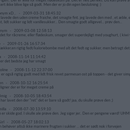
 Pigen.. Der er ikke for meget flødeskum på. Det er helt perfekt. Du kan prøve a
kert ikke blive lige så godt. Men der er jo din egen beslutning :)
nym xD...
-
2009-03-31 18:45:32
 lavede den uden creme fraiche, det smagte fint. jeg lavede den med , et æble, e
t, lidt sukker og lidt vanillesukker... Den smagte godt alligevel... prøv den...
onym
-
2009-03-08 12:58:13
edet for råcreme, eller flødeskum, smager det superdejligt med youghurt, ( kiwi v
e
-
2009-01-26 16:57:34
 lækker,en rigtig fedt/kaloriebombe med alt det fedt og sukker, men betragt det
a
-
2008-11-14 11:14:42
 er det bedste jeg har smagt
oline
-
2008-11-12 22:37:00
 er også rigtig godt med lidt frisk revet parmesan ost på toppen - det giver simp
en
-
2008-10-12 16:25:54
 ligner der er for meget creme på
3mig
-
2008-10-05 18:43:54
 har lavet den der "ret" det er bare så godt! jaa, du skulle prøve den ;)
illa
-
2008-07-30 13:59:10
 er skide god. I skulle ale prøve den. Jeg siger jer.. Den er pengene værd! UHM!
irl
-
2008-05-27 18:02:13
 behøver altså ikke marinere frugten i sukker ... det er sødt nok i forvejen