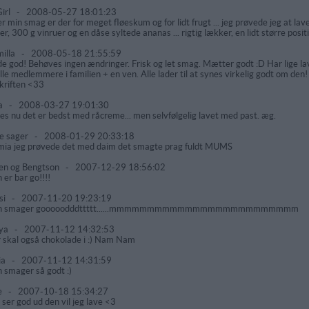
irl
-
2008-05-27 18:01:23
er min smag er der for meget fløeskum og for lidt frugt ... jeg prøvede jeg at la
er, 300 g vinruer og en dåse syltede ananas ... rigtig lækker, en lidt større posit
illa
-
2008-05-18 21:55:59
de god! Behøves ingen ændringer. Frisk og let smag. Mætter godt :D Har lige lav
 alle medlemmere i familien + en ven. Alle lader til at synes virkelig godt om den!
kriften <33
a
-
2008-03-27 19:01:30
es nu det er bedst med råcreme... men selvfølgelig lavet med past. æg.
e sager
-
2008-01-29 20:33:18
 jmia jeg prøvede det med daim det smagte prag fuldt MUMS
en og Bengtson
-
2007-12-29 18:56:02
 er bar go!!!!
si
-
2007-11-20 19:23:19
n smager gooooodddttttt......mmmmmmmmmmmmmmmmmmmmmmmmm
ya
-
2007-11-12 14:32:53
 skal også chokolade i :) Nam Nam
ja
-
2007-11-12 14:31:59
 smager så godt :)
e
-
2007-10-18 15:34:27
 ser god ud den vil jeg lave <3