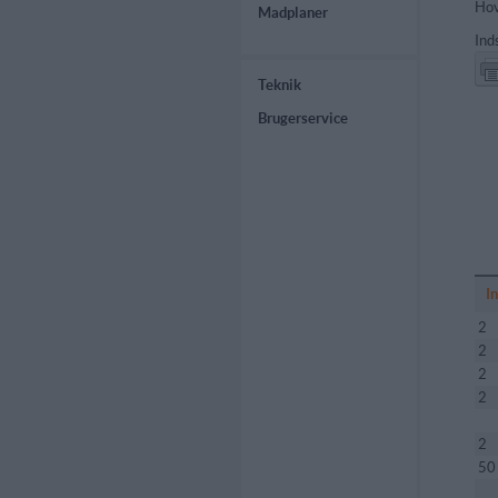
Hov
Madplaner
Ind
Teknik
Brugerservice
I
2
2
2
2
2
50