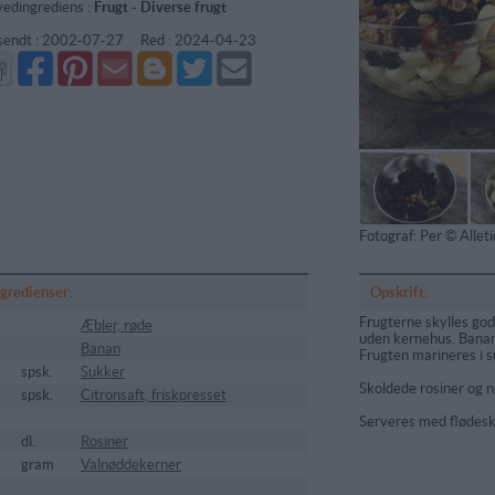
edingrediens :
Frugt
-
Diverse frugt
sendt :
2002-07-27
Red :
2024-04-23
Del
Del
Send
Del
Del
Send
på
på
via
på
på
i
Facebook
Pinterest
GMail
Blogger
Twitter
mail
Fotograf: Per © Alle
ngredienser:
Opskrift:
Frugterne skylles god
Æbler, røde
uden kernehus. Banane
Banan
Frugten marineres i s
spsk.
Sukker
Skoldede rosiner og n
spsk.
Citronsaft, friskpresset
Serveres med flødesk
dl.
Rosiner
gram
Valnøddekerner