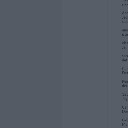
Til
sik
Ano
Jeg
sala
an
ist
els
Ja,
sar
det
Car
Det
Pig
det
12
Jeg
Cam
Den
G-G
Man