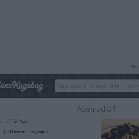
Ny b
Abemad 04
al:
Pers.
 :
Kold Dessert
-
Frugtsalat