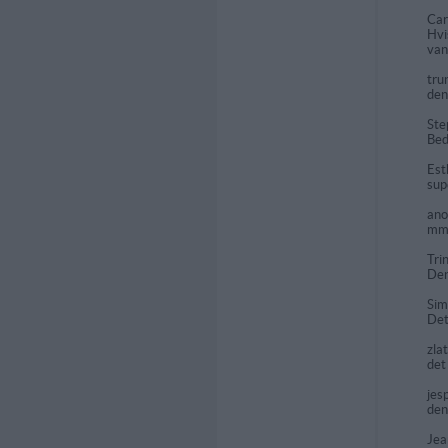
Car
Hvi
van
tru
den
Ste
Bed
Est
sup
an
mmm
Tri
Den
Si
Det
zla
det
jes
den
Jea