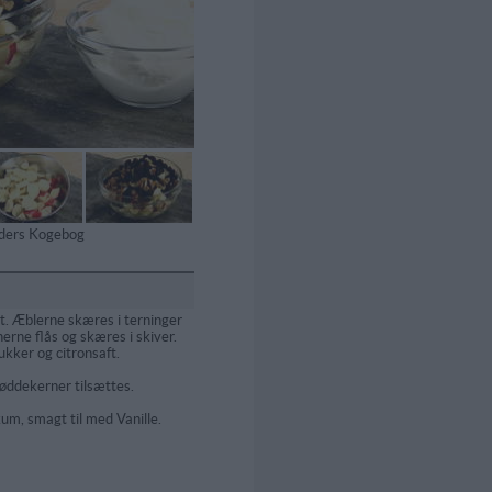
tiders Kogebog
t. Æblerne skæres i terninger
rne flås og skæres i skiver.
ukker og citronsaft.
øddekerner tilsættes.
um, smagt til med Vanille.