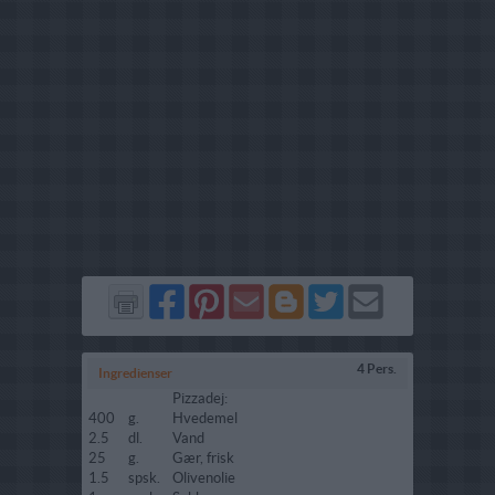
Del
Del
Send
Del
Del
Send
på
på
via
på
på
i
Facebook
Pinterest
GMail
Blogger
Twitter
mail
4 Pers.
Ingredienser
Pizzadej:
400
g.
Hvedemel
2.5
dl.
Vand
25
g.
Gær, frisk
1.5
spsk.
Olivenolie