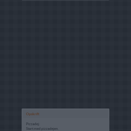
Opskrift
Pizzadej:
Start med pizzadejen.