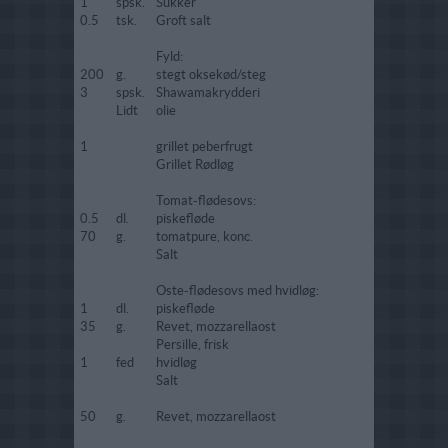
1
spsk.
Sukker
0.5
tsk.
Groft salt
Fyld:
200
g.
stegt oksekød/steg
3
spsk.
Shawamakrydderi
Lidt
olie
1
grillet peberfrugt
Grillet Rødløg
Tomat-flødesovs:
0.5
dl.
piskefløde
70
g.
tomatpure, konc.
Salt
Oste-flødesovs med hvidløg:
1
dl.
piskefløde
35
g.
Revet, mozzarellaost
Persille, frisk
1
fed
hvidløg
Salt
50
g.
Revet, mozzarellaost