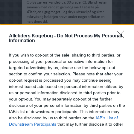
Opløs gæren i vandet (ca. 30 grader C). Bland resten
sammen med vandet, gem dog mel til at ælte på.
Ælt dejen rigtig meget – og drys lidt mel på og skær
et kryds og lad dejen hæve under noget cellofan en
halv times tid.
Fyld:
Alletiders Kogebog -
Do Not Process My Personal
Kødet skæres i tynde skiver og bagefter strimler. Det
Information
strimlede kød blandes med krydderier og olie og
marinere mindst ½ time --shawarmakrydderi er et
blandingskrydderi som kan variere meget i smag og
If you wish to opt-out of the sale, sharing to third parties, or
styrke.
processing of your personal or sensitive information for
Peberfrugterne og løg skæres i strimler og lægges til
targeted advertising by us, please use the below opt-out
afdrypning Vi bruger grillede syltede peberfrugter,
section to confirm your selection. Please note that after your
men du kan selv grille peberfrugter og bruge direkte
se opskrift her.
opt-out request is processed you may continue seeing
interest-based ads based on personal information utilized by
Tomat-flødesovs:
us or personal information disclosed to third parties prior to
Ingredienserne røres sammen.
your opt-out. You may separately opt-out of the further
Oste-flødesovs med hvidløg:
disclosure of your personal information by third parties on the
Fløde, ost og persille koges op til osten jævner,
IAB’s list of downstream participants. This information may
smages til med salt og presset hvidløg.
also be disclosed by us to third parties on the
IAB’s List of
Dejen bredes ud i en olieret bradepande eller
Downstream Participants
that may further disclose it to other
bageplade Tomatsovsen bredes ud på dejen i et
third parties.
jævnt lag Revet ost fordeles over Peberfruger, løg og