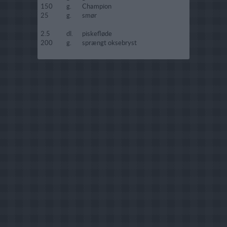
150
g.
Champion
25
g.
smør
2.5
dl.
piskefløde
200
g.
sprængt oksebryst