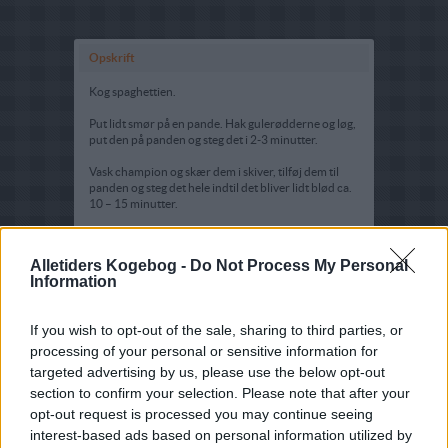
Opskrift
Kog spaghettien.
Put lidt smør på en pande. Hak gulerødderne og løg,
put den på panden og steg det i 2-3 minutter.
Vask champion og skær dem i skiver, tilføj dem til
panden og steg det hele indtil det bliver lidt blød ca.
10 – 15 minutter.
Hæl fløden over det på panden og lad det koge i 5
minutter.
Alletiders Kogebog -
Do Not Process My Personal
Information
Tilsæt oksebrystet skåret i tynde strimler og vend
rund og server med den kogte spaghetti.
If you wish to opt-out of the sale, sharing to third parties, or
Tips:
processing of your personal or sensitive information for
Rigtig god som anden dags ret til
Sprængt oksebryst
targeted advertising by us, please use the below opt-out
section to confirm your selection. Please note that after your
opt-out request is processed you may continue seeing
interest-based ads based on personal information utilized by