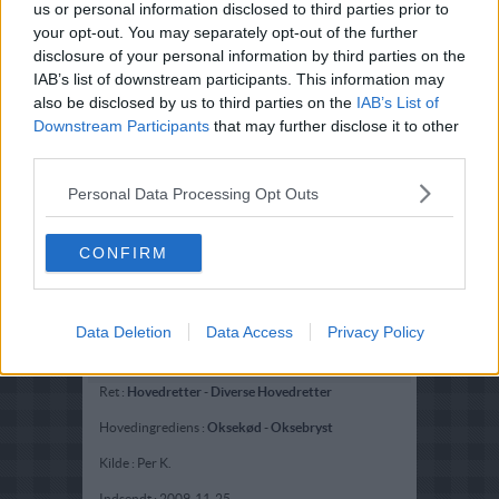
us or personal information disclosed to third parties prior to
your opt-out. You may separately opt-out of the further
disclosure of your personal information by third parties on the
IAB’s list of downstream participants. This information may
also be disclosed by us to third parties on the
IAB’s List of
Downstream Participants
that may further disclose it to other
third parties.
Personal Data Processing Opt Outs
CONFIRM
Data Deletion
Data Access
Privacy Policy
Opskriftsinfo
Ret :
Hovedretter
-
Diverse Hovedretter
Hovedingrediens :
Oksekød
-
Oksebryst
Kilde : Per K.
Indsendt :
2009-11-25