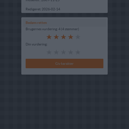
Redigeret:
2026-02-14
Bedøm retten
Brugernes vurdering:
4
(
4
stemmer
)
Din vurdering: