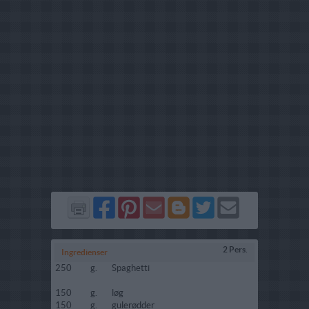
Del
Del
Send
Del
Del
Send
på
på
via
på
på
i
Facebook
Pinterest
GMail
Blogger
Twitter
mail
2 Pers.
Ingredienser
250
g.
Spaghetti
150
g.
løg
150
g.
gulerødder