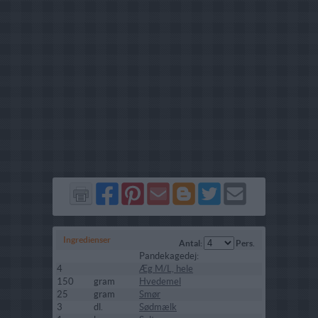
Del
Del
Send
Del
Del
Send
på
på
via
på
på
i
Facebook
Pinterest
GMail
Blogger
Twitter
mail
Ingredienser
Antal:
Pers.
Pandekagedej:
4
Æg M/L, hele
150
gram
Hvedemel
25
gram
Smør
3
dl.
Sødmælk