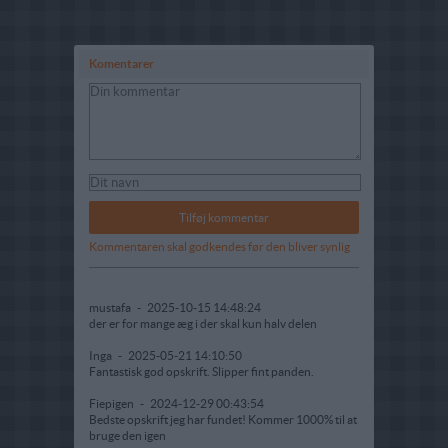
Komentarer
Kommentaren skal godkendes før den bliver synlig
mustafa
-
2025-10-15 14:48:24
der er for mange æg i der skal kun halv delen
Inga
-
2025-05-21 14:10:50
Fantastisk god opskrift. Slipper fint panden.
Fiepigen
-
2024-12-29 00:43:54
Bedste opskrift jeg har fundet! Kommer 1000% til at
bruge den igen