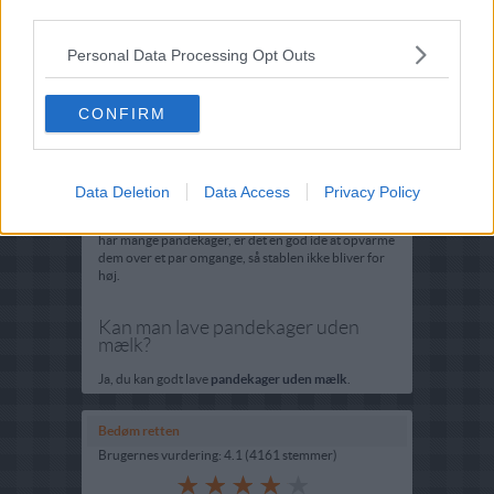
third parties.
Hvordan laver man pandekage dej?
Personal Data Processing Opt Outs
Pisk æg og mel sammen, hvorefter du tilsætter
smeltet smør. Spæd med mælk og smag til med salt,
vanilje og sukker.
CONFIRM
Hvordan varmer man pandekager i
ovnen?
Data Deletion
Data Access
Privacy Policy
Forvarm ovnen til 150 grader og læg dine
pandekager i et ildfast fad med stanniol over. Hvis du
har mange pandekager, er det en god ide at opvarme
dem over et par omgange, så stablen ikke bliver for
høj.
Kan man lave pandekager uden
mælk?
Ja, du kan godt lave
pandekager uden mælk
.
Bedøm retten
Brugernes vurdering:
4.1
(
4161
stemmer
)