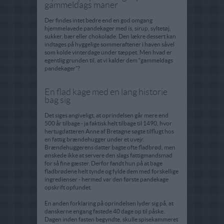
gammeldags maner
Der findes intet bedre end en god omgang
hjemmelavede pandekager med is, sirup, syltetøj,
sukker, bær eller chokolade. Den lækre dessert kan
indtages på hyggelige sommeraftener i haven såvel
som kolde vinterdage under tæppet. Men hvad er
egentlig grunden til, at vi kalder dem “gammeldags
pandekager”?
En flad kage med en lang historie
bag sig
Det siges angiveligt, at oprindelsen går mere end
500 år tilbage - ja faktisk helt tilbage til 1490, hvor
hertugdatteren Anne af Bretagne søgte tilflugt hos
en fattig brændehugger under et uvejr.
Brændehuggerens datter bagte ofte fladbrød, men
ønskede ikke at servere den slags fattigmandsmad
for så fine gæster. Derfor fandt hun på at bage
fladbrødene helt tynde og fylde dem med forskellige
ingredienser - hermed var den første pandekage
opskrift opfundet.
En anden forklaring på oprindelsen lyder sig på, at
danskerne engang fastede 40 dage op til påske.
Dagen inden fasten begyndte, skulle spisekammeret