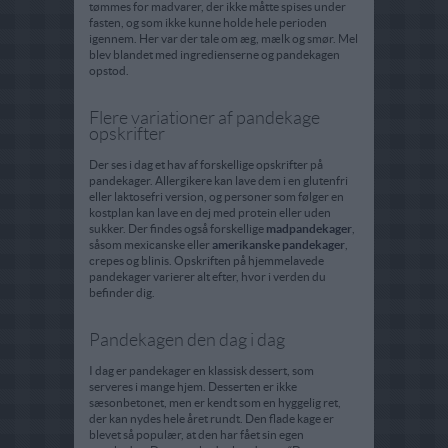
tømmes for madvarer, der ikke måtte spises under
fasten, og som ikke kunne holde hele perioden
igennem. Her var der tale om æg, mælk og smør. Mel
blev blandet med ingredienserne og pandekagen
opstod.
Flere variationer af pandekage
opskrifter
Der ses i dag et hav af forskellige opskrifter på
pandekager. Allergikere kan lave dem i en glutenfri
eller laktosefri version, og personer som følger en
kostplan kan lave en dej med protein eller uden
sukker. Der findes også forskellige
madpandekager
,
såsom mexicanske eller
amerikanske pandekager
,
crepes og blinis. Opskriften på hjemmelavede
pandekager varierer alt efter, hvor i verden du
befinder dig.
Pandekagen den dag i dag
I dag er pandekager en klassisk dessert, som
serveres i mange hjem. Desserten er ikke
sæsonbetonet, men er kendt som en hyggelig ret,
der kan nydes hele året rundt. Den flade kage er
blevet så populær, at den har fået sin egen