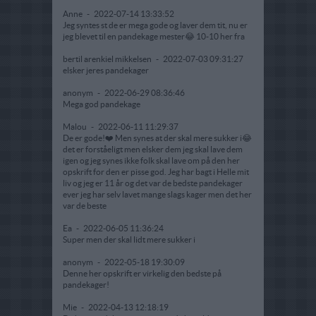
Anne
-
2022-07-14 13:33:52
Jeg syntes st de er mega gode og laver dem tit, nu er
jeg blevet til en pandekage mester😂 10-10 her fra
bertil arenkiel mikkelsen
-
2022-07-03 09:31:27
elsker jeres pandekager
anonym
-
2022-06-29 08:36:46
Mega god pandekage
Malou
-
2022-06-11 11:29:37
De er gode!❤️ Men synes at der skal mere sukker i😂
det er forståeligt men elsker dem jeg skal lave dem
igen og jeg synes ikke folk skal lave om på den her
opskrift for den er pisse god. Jeg har bagt i Helle mit
liv og jeg er 11 år og det var de bedste pandekager
ever jeg har selv lavet mange slags kager men det her
var de beste
Ea
-
2022-06-05 11:36:24
Super men der skal lidt mere sukker i
anonym
-
2022-05-18 19:30:09
Denne her opskrift er virkelig den bedste på
pandekager!
Mie
-
2022-04-13 12:18:19