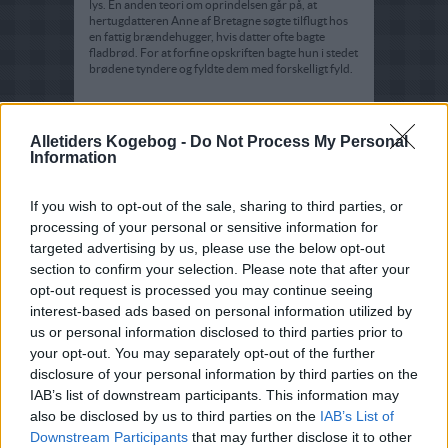
lys. En anden teori om oprindelsen går på, at
hertugdatteren Anne af Bretagne søgte tilflugt hos
en fattig brændehugger, hvis datter ofte bagte
fladbrød. For at forfine opskriften bagte hun i stedet
brødene tyndere og fyldte dem med forskelligt fyld.
Hvor kommer pandekager fra?
Alletiders Kogebog -
Do Not Process My Personal
Det er endnu uklart, hvor pandekager oprindeligt
Information
stammer fra. Nogle mener det var i forbindelse med
hertugdatter Anne af Bretagnes tilflugt hos en fattig
brændehugger, mens andre forklaringer lyder på, at
If you wish to opt-out of the sale, sharing to third parties, or
det var i forbindelse med den kristne faste.
processing of your personal or sensitive information for
targeted advertising by us, please use the below opt-out
Hvor lang tid kan pandekager holde
section to confirm your selection. Please note that after your
sig i køleskabet?
opt-out request is processed you may continue seeing
Pandekager kan fint holde sig et par dage i
interest-based ads based on personal information utilized by
køleskabet.
us or personal information disclosed to third parties prior to
your opt-out. You may separately opt-out of the further
Hvordan bager man pandekager?
disclosure of your personal information by third parties on the
IAB’s list of downstream participants. This information may
Forvarm en pande på middelvarme, tilsæt en klat
smør og bag pandekagen på begge sider, indtil
also be disclosed by us to third parties on the
IAB’s List of
overfladen er gylden og lysebrun.
Downstream Participants
that may further disclose it to other