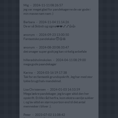
Mig
-
2024-11-11 08:26:57
jeg var meget glad for pandekagerne de var gode i
min mavse nam nam :)
Barbara
-
2024-11-04 11:14:26
De er så Skibidi og sigma❤️❤️💅💅👍👍
anonym
-
2024-09-23 13:00:50
Fantastiske pandekaker😇😋🥞
anonym
-
2024-08-20 08:33:47
det smager super godt jeg kan virkelig anbefale
hillerødsholmskolen
-
2024-04-11 08:29:00
mega gode paandekager
Karina
-
2024-03-16 19:17:38
Tak for en fantastik grundopskrift. Jeg har med stor
lykke brugt halv mandelmel.
Lisa Christensen
-
2024-01-03 14:53:59
Mega lækre pandekager, jeg bruger altid den her
opskrift. Et lille råd herfra, kom ekstra vanilje sukker
i, og lav altid en større portion end til det antal
mennesker i bliver :).
Peter
-
2023-07-02 11:08:42