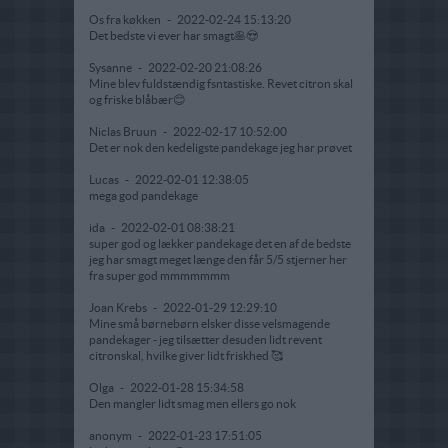
Os fra køkken
-
2022-02-24 15:13:20
Det bedste vi ever har smagt🥞😍
Sysanne
-
2022-02-20 21:08:26
Mine blev fuldstændig fsntastiske. Revet citron skal
og friske blåbær😊
Niclas Bruun
-
2022-02-17 10:52:00
Det er nok den kedeligste pandekage jeg har prøvet
Lucas
-
2022-02-01 12:38:05
mega god pandekage
ida
-
2022-02-01 08:38:21
super god og lækker pandekage det en af de bedste
jeg har smagt meget længe den får 5/5 stjerner her
fra super god mmmmmmm
Joan Krebs
-
2022-01-29 12:29:10
Mine små børnebørn elsker disse velsmagende
pandekager - jeg tilsætter desuden lidt revent
citronskal, hvilke giver lidt friskhed 🥰
Olga
-
2022-01-28 15:34:58
Den mangler lidt smag men ellers go nok
anonym
-
2022-01-23 17:51:05