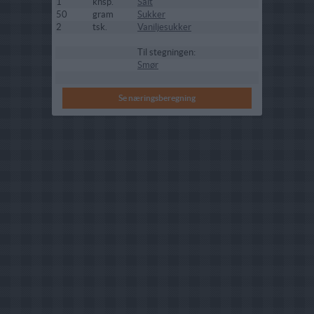
1
knsp.
Salt
50
gram
Sukker
2
tsk.
Vaniljesukker
Til stegningen:
Smør
Se næringsberegning