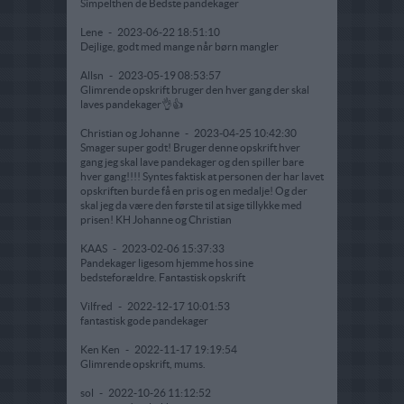
Simpelthen de Bedste pandekager
Lene
-
2023-06-22 18:51:10
Dejlige, godt med mange når børn mangler
Allsn
-
2023-05-19 08:53:57
Glimrende opskrift bruger den hver gang der skal
laves pandekager👌👍
Christian og Johanne
-
2023-04-25 10:42:30
Smager super godt! Bruger denne opskrift hver
gang jeg skal lave pandekager og den spiller bare
hver gang!!!! Syntes faktisk at personen der har lavet
opskriften burde få en pris og en medalje! Og der
skal jeg da være den første til at sige tillykke med
prisen! KH Johanne og Christian
KAAS
-
2023-02-06 15:37:33
Pandekager ligesom hjemme hos sine
bedsteforældre. Fantastisk opskrift
Vilfred
-
2022-12-17 10:01:53
fantastisk gode pandekager
Ken Ken
-
2022-11-17 19:19:54
Glimrende opskrift, mums.
sol
-
2022-10-26 11:12:52