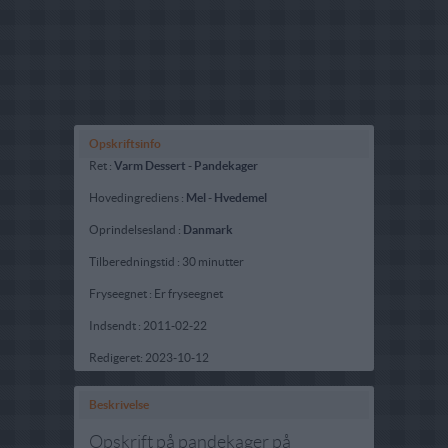
Opskriftsinfo
Ret :
Varm Dessert
-
Pandekager
Hovedingrediens :
Mel
-
Hvedemel
Oprindelsesland :
Danmark
Tilberedningstid : 30 minutter
Fryseegnet : Er fryseegnet
Indsendt :
2011-02-22
Redigeret:
2023-10-12
Beskrivelse
Opskrift på pandekager på