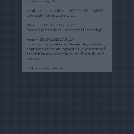
Lækerpanekage 🥞
bertil arenkiel mikkelsen
-
2022-01-02 11:38:42
de er gode med pålægscokolade
Marie
-
2021-12-18 17:06:21
Kan man gemme dejen i køleskabet til næste dag?
Anett
-
2021-11-22 17:31:19
Super nemme og lækre pandekager. Jeg kommer
dog både ekstra sukker og vanille i. Vi kommer også
tit de lidt for overmodne bananer i. Det er elsket af
børnene..
Se flere kommentare her