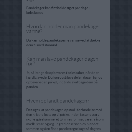
Pandekager kan fint holde sig et par dage i
køleskabet.
Hvordan holder man pandekager
varme?
Du kan holde pandekagerne varme ved at dække
dem til med stanniol.
Kan man lave pandekager dagen
før?
Ja, så længe de opbevares i køleskabet, når de er
færdiglavede. Du kan også lave dejen dagen før og
opbevare den på køl, indtil du skal bage dem på
panden.
Hvem opfandt pandekagen?
Det siges, at pandekagen opstod i forbindelse med
den kristne faste op til påske. Inden fastens start
skulle spisekammeret tømmes for madvarer, såsom
mælk, smør og æg. Ingredienserne blev blandet
sammen og den flade pandestegte kage så dagens