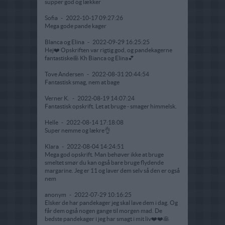
supper god og lækker
Sofia
-
2022-10-17 09:27:26
Mega gode pande kager
Blanca og Elina
-
2022-09-29 16:25:25
Hej❤️ Opskriften var rigtig god, og pandekagerne
fantastiske🥞 Kh Bianca og Elina💕
Tove Andersen
-
2022-08-31 20:44:54
Fantastisk smag, nem at bage
Verner K.
-
2022-08-19 14:07:24
Fantastisk opskrift. Let at bruge - smager himmelsk.
Helle
-
2022-08-14 17:18:08
Super nemme og lækre👌
Klara
-
2022-08-04 14:24:51
Mega god opskrift. Man behøver ikke at bruge
smeltet smør du kan også bare bruge flydende
margarine. Jeg er 11 og laver dem selv så den er også
nem
anonym
-
2022-07-29 10:16:25
Elsker de har pandekager jeg skal lave dem i dag. Og
får dem også nogen gange til morgen mad. De
bedste pandekager i jeg har smagt i mit liv❤️❤️🥞