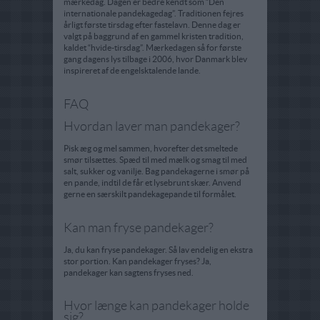
mærkedag. Dagen er bedre kendt som “Den
internationale pandekagedag”. Traditionen fejres
årligt første tirsdag efter fastelavn. Denne dag er
valgt på baggrund af en gammel kristen tradition,
kaldet “hvide-tirsdag”. Mærkedagen så for første
gang dagens lys tilbage i 2006, hvor Danmark blev
inspireret af de engelsktalende lande.
FAQ
Hvordan laver man pandekager?
Pisk æg og mel sammen, hvorefter det smeltede
smør tilsættes. Spæd til med mælk og smag til med
salt, sukker og vanilje. Bag pandekagerne i smør på
en pande, indtil de får et lysebrunt skær. Anvend
gerne en særskilt pandekagepande til formålet.
Kan man fryse pandekager?
Ja, du kan fryse pandekager. Så lav endelig en ekstra
stor portion. Kan pandekager fryses? Ja,
pandekager kan sagtens fryses ned.
Hvor længe kan pandekager holde
sig?