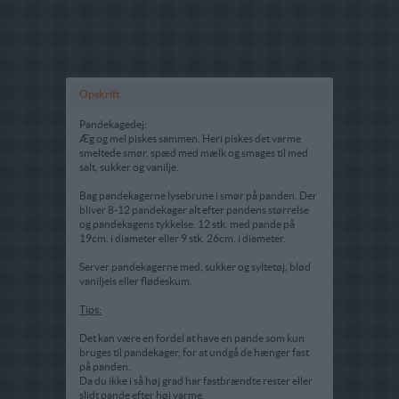
Opskrift
Pandekagedej:
Æg og mel piskes sammen. Heri piskes det varme
smeltede smør, spæd med mælk og smages til med
salt, sukker og vanilje.
Bag pandekagerne lysebrune i smør på panden. Der
bliver 8-12 pandekager alt efter pandens størrelse
og pandekagens tykkelse. 12 stk. med pande på
19cm. i diameter eller 9 stk. 26cm. i diameter.
Server pandekagerne med, sukker og syltetøj, blød
vaniljeis eller flødeskum.
Tips:
Det kan være en fordel at have en pande som kun
bruges til pandekager, for at undgå de hænger fast
på panden.
Da du ikke i så høj grad har fastbrændte rester eller
slidt pande efter høj varme.