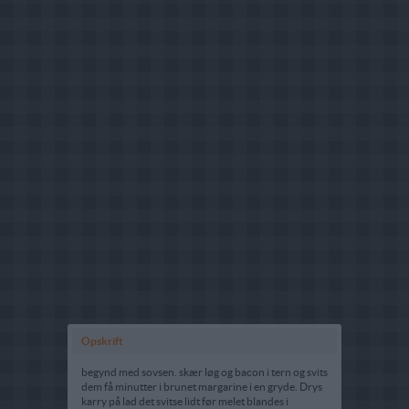
Opskrift
begynd med sovsen. skær løg og bacon i tern og svits
dem få minutter i brunet margarine i en gryde. Drys
karry på lad det svitse lidt før melet blandes i