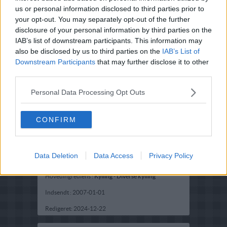
us or personal information disclosed to third parties prior to
your opt-out. You may separately opt-out of the further
disclosure of your personal information by third parties on the
IAB’s list of downstream participants. This information may
also be disclosed by us to third parties on the
IAB’s List of
Downstream Participants
that may further disclose it to other
third parties.
Personal Data Processing Opt Outs
CONFIRM
Opskriftsinfo
Data Deletion
Data Access
Privacy Policy
Ret :
Hovedretter
-
Diverse Hovedretter
Hovedingrediens :
Kylling
-
Diverse kylling
Indsendt :
2007-01-01
Redigeret:
2024-12-22