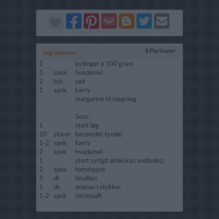
Del
Del
Send
Del
Del
Send
på
på
via
på
på
i
Facebook
Pinterest
GMail
Blogger
Twitter
mail
8 Portioner
Ingredienser
2
kyllinger a 100 gram
3
spsk.
hvedemel
2
tsk.
salt
1
spsk.
karry
margarine til stegning
Sovs:
1
stort løg
10
skiver
bacon(det tynde)
1-2
spsk.
karry
2
spsk.
hvedemel
1
stort syrligt æble(kan undlades)
2
spsk.
tomatpure
3
dl.
bouillon
1
ds.
ananas i stykker
1-2
spsk.
citronsaft