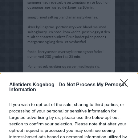
sammen med revet æble og tomatpure. rør bouillon
og ananaslage i og lad det koge i ca 10 min.
smag til med salt og bland ananasstykkerne i.
skær kyllingerne i portionsstykker. bland mel med
salt og karry i en pose. kom kødet i posen og ryst den
til alt er ensartet pudret. Brun kødet på en pande i
margarine og læg dem i et ovnfastfad.
fordel karrysovsen over stykkerne og sæt fadet i
ovnen ved 200 grader i ca 35 min.
Pynt med æblesnitter og server med kogte ris.
Tips:
Alletiders Kogebog -
Do Not Process My Personal
Jeg plejer at lave noget mere sovs da den smager så
Information
godt at der næsten aldrig er nok men det er en
smagssag. Man kan have kyllingerne i ovnen i en
time så er de gode møre.
If you wish to opt-out of the sale, sharing to third parties, or
processing of your personal or sensitive information for
targeted advertising by us, please use the below opt-out
section to confirm your selection. Please note that after your
opt-out request is processed you may continue seeing
interest-based ads based on personal information utilized by