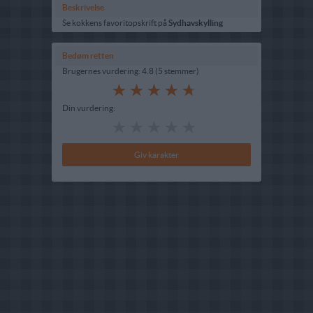
Beskrivelse
Se kokkens favoritopskrift på
Sydhavskylling
Bedøm retten
Brugernes vurdering:
4.8
(
5
stemmer
)
Din vurdering: